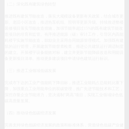
（二）深化既有建筑绿色转型

推进既有建筑节能改造，落实大规模设备更新有关政策，结合城市更
新、老旧小区改造，推进热泵机组、照明等更新升级。持续推进整楼
装修项目落实节能改造措施，加强节能率超过15%的既有建筑节能改
造项目的培育和监管。有序推进能源（碳）审计工作，引导区内高能
耗楼宇实施节能改造，鼓励业主采用合同能源管理模式。加强既有建
筑的运行管理，开展建筑节能督查检查，推进公共建筑运行调适制度
的建立。开展楼宇设备能效对标，建立并更新节能降碳改造和用能设
备更新项目清单。推动更多建设项目申请绿色建筑运行标识。

（三）推进工业领域低碳发展

完成市下达的工业产值能耗下降目标，推进工业能耗占总能耗比重下
降，加强重点工业用能单位的双碳管理，推广先进节能技术和工艺，
深挖存量企业节能潜力，坚决遏制“两高”项目，实现工业领域绿色低
碳高质量发展。

（四）推动绿色低碳经济发展

完善支持绿色低碳经济发展的政策和标准体系，营造绿色低碳产业健