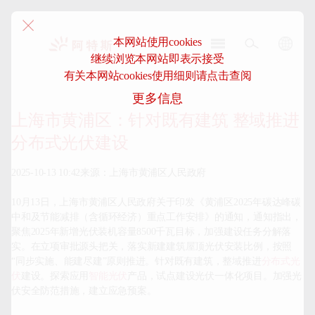
本网站使用cookies
继续浏览本网站即表示接受
阿
有关本网站cookies使用细则请点击查阅
特
更多信息
斯-
中
上海市黄浦区：针对既有建筑 整域推进
国
分布式光伏建设
2025-10-13 10:42来源：上海市黄浦区人民政府

10月13日，上海市黄浦区人民政府关于印发《黄浦区2025年碳达峰碳
中和及节能减排（含循环经济）重点工作安排》的通知，通知指出，
聚焦2025年新增光伏装机容量8500千瓦目标，加强建设任务分解落
实。在立项审批源头把关，落实新建建筑屋顶光伏安装比例，按照
“同步实施、能建尽建”原则推进。针对既有建筑，整域推进
分布式光
伏
建设。探索应用
智能光伏
产品，试点建设光伏一体化项目。加强光
伏安全防范措施，建立应急预案。
