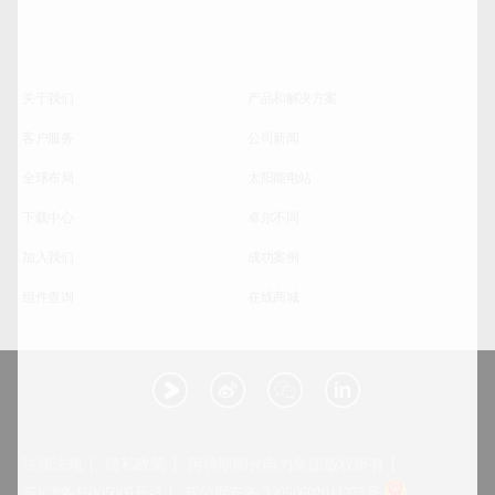
关于我们
产品和解决方案
客户服务
公司新闻
全球布局
太阳能电站
下载中心
卓尔不同
加入我们
成功案例
组件查询
在线商城
法律法规
隐私政策
阿特斯阳光电力集团版权所有
苏ICP备15005005号-3
苏公网安备 32050602011277号