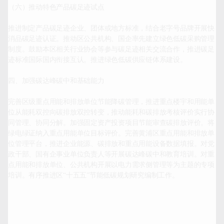
（六）推动特色产品碳足迹试点

推进制定产品碳足迹企业、团体或地方标准，结合老字号品牌开展快
消品碳足迹认证。推动区公共机构、国企率先建立绿色低碳采购管理
制度。鼓励本区相关行业协会等参与碳足迹相关交流合作，推进碳足
迹标准国际国内衔接互认。推进绿色低碳供应链体系建设。

四、加强碳达峰碳中和基础能力

完善区级重点用能和排放单位节能降碳管理，推进重点楼宇和用能单
位从能耗双控向碳排放双控转变，推动能耗和碳排放考核评价实行协
同管理、协同分解。加强固定资产投资项目节能审查碳排放评价。将
绿电绿证纳入重点用能单位目标评价。完善黄浦区重点用能和排放单
位管理平台，推进企业能源、碳排放和重点用能设备数据填报。对党
政干部、国有企事业单位负责人等开展碳达峰碳中和教育培训。对重
点用能和排放单位、公共机构开展以电力需求侧管理等为主题的专项
培训。有序推进区“十五五”节能低碳规划研究编制工作。
