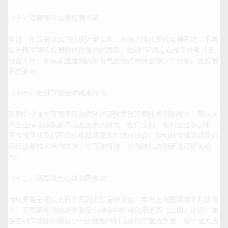
（十）完善能耗在线监测系统

推进一批既有建筑的分项计量安装，并纳入能耗在线监测系统，不断
提升楼宇能耗监测数据质量的优良率。推进250幢左右楼宇分项计量
维保工作。开展新建建筑的水电气及光伏可再生能源等分项计量监测
系统验收。

（十一）推进节能技术成果转化

鼓励企业加大节能降耗及循环经济技术改造和技术创新投入。聚焦区
内企业绿色低碳新产品及技术的研发、推广应用。组织企业参加市、
区节能降耗及循环经济项目成果推广或对接会。推动对节能降碳及循
环经济新技术等的扶持。培育和引进一批节能低碳和新能源研究机
构。

（十二）倡导绿色低碳全民参与

持续开展全国生态日等系列主题宣传活动，参与上海国际碳中和博览
会。开展延中绿地碳中和及生物多样性科普示范园（二期）建设。加
强空调节能使用和减少一次性塑料制品使用等宣传力度，引导居民践