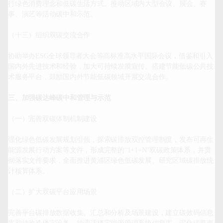
行绿色消费理念和低碳生活方式。推动区域内大型会议、展会、赛
事、演艺等活动碳中和示范。

（十三）组织双碳交流合作

协助举办ESG全球领导者大会等高标准高水平国际会议，借鉴和引入
国内外先进技术和经验，加大可持续发展宣传。搭建节能低碳公共技
术服务平台，鼓励国内外节能低碳领域开展交流合作。

三、加强碳达峰碳中和管理与示范
（一）完善双碳体制机制建设

强化绿色低碳发展规划引领，探索碳排放双控管理制度，发布可再生
能源发展行动方案等文件，形成完整的“1+1+N”双碳政策体系，并贯
彻落实文件要求，全面推进黄浦区绿色低碳发展。研究区域碳排放统
计核算体系。

（二）扩大双碳平台应用场景

完善平台碳排放数据收集、汇总和分析及场景建设，建立碳效码信息