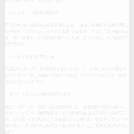
伏安全防范措施，建立应急预案。

（七）深化公共机构节能低碳

严格落实对公共机构节能目标责任评价，加强公共机构能耗数据网上
直报并开展能耗公示。落实公共机构节能改造，推动公共机构能源审
计工作。推进公共机构资源回收利用工作，打造低碳公共机构建筑节
能示范标杆。

（八）落实碳汇领域重点项目

完成2座口袋公园，推动黄浦文化中心等机关、企事业单位附属绿地
对社会开放共享，完成2个美丽街区创建。持续扩展绿色空间，完成
各类绿化4.4万平方米。

（九）推动资源节约和循环经济发展

推进“两新”工作，落实消费以旧换新补贴。推进塑料污染治理和源头
减量，推动回收、利用和处置，着力推动重点领域塑料污染治理工
作。聚焦重点领域和环节形成粮食节约长效机制。优化生活垃圾全程
分类体系，加强建筑等领域废弃物循环利用，提高建筑垃圾资源化利
用率。
