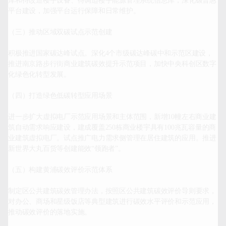
库和待改造楼宇设备、待调适楼宇能源管理系统信息库，深化碳普惠
平台建设，加强平台运行保障和日常维护。

（三）推动区域双碳试点示范创建

积极推进国家碳达峰试点。深化4个市级碳达峰碳中和示范区建设，
推进南京路步行街商业建筑碳效提升示范项目，加快中央科创区数字
化绿色化转型发展。

（四）打造绿色低碳转型应用场景

进一步扩大虚拟电厂示范应用场景和主体范围，新增10幢左右商业建
筑自动需求响应建设，建成覆盖250栋商业楼宇具有100兆瓦容量的商
业建筑虚拟电厂。试点推广电力需求侧管理在居住建筑的应用。推进
新世界大丸百货等创建能效“领跑者”。

（五）构建黄浦碳效评价示范体系

制定区公共建筑碳效管理办法，按照区公共建筑碳效评价导则要求，
对办公、商场和星级饭店等典型建筑进行碳效水平评价和示范应用，
推动碳效评价的落地实施。
