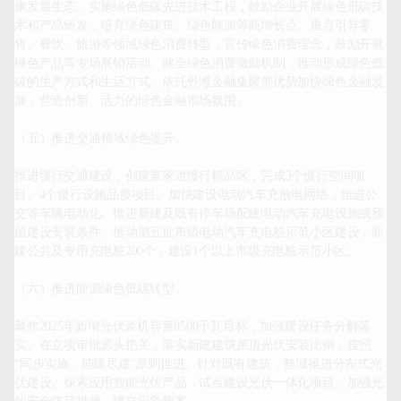
康发展生态。实施绿色低碳先进技术工程，鼓励企业开展绿色低碳技
术和产品研发，培育绿色建筑、绿色能源等新增长点。重点引导零
售、餐饮、旅游等领域绿色消费转型，宣传绿色消费理念，鼓励开展
绿色产品等专场展销活动。健全绿色消费激励机制，推动形成绿色低
碳的生产方式和生活方式。依托外滩金融集聚带优势加快绿色金融发
展，营造创新、活力的绿色金融市场氛围。

（五）推进交通领域绿色提升

推进慢行交通建设，创建董家渡慢行精品区，完成3个慢行空间项
目、4个慢行设施品质项目。加快建设电动汽车充放电网络，推进公
交等车辆电动化。推进新建及既有停车场配建电动汽车充电设施或预
留建设安装条件。推动第五批市级电动汽车充电桩示范小区建设，新
建公共及专用充电桩200个，建设1个以上市级充电桩示范小区。

（六）推进能源绿色低碳转型

聚焦2025年新增光伏装机容量8500千瓦目标，加强建设任务分解落
实。在立项审批源头把关，落实新建建筑屋顶光伏安装比例，按照
“同步实施、能建尽建”原则推进。针对既有建筑，整域推进分布式光
伏建设。探索应用智能光伏产品，试点建设光伏一体化项目。加强光