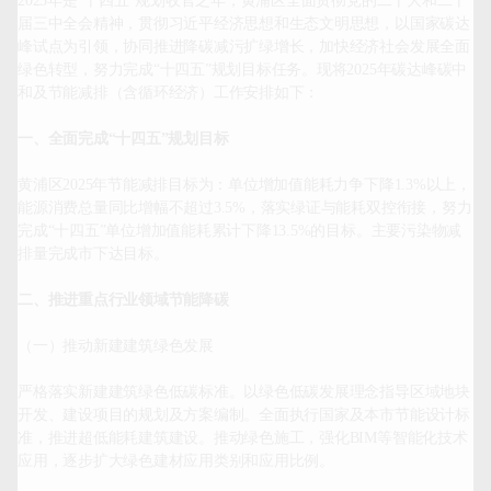
2025年是“十四五”规划收官之年，黄浦区全面贯彻党的二十大和二十
届三中全会精神，贯彻习近平经济思想和生态文明思想，以国家碳达
峰试点为引领，协同推进降碳减污扩绿增长，加快经济社会发展全面
绿色转型，努力完成“十四五”规划目标任务。现将2025年碳达峰碳中
和及节能减排（含循环经济）工作安排如下：

一、全面完成“十四五”规划目标
黄浦区2025年节能减排目标为：单位增加值能耗力争下降1.3%以上，
能源消费总量同比增幅不超过3.5%，落实绿证与能耗双控衔接，努力
完成“十四五”单位增加值能耗累计下降13.5%的目标。主要污染物减
排量完成市下达目标。

二、推进重点行业领域节能降碳
（一）推动新建建筑绿色发展

严格落实新建建筑绿色低碳标准。以绿色低碳发展理念指导区域地块
开发、建设项目的规划及方案编制。全面执行国家及本市节能设计标
准，推进超低能耗建筑建设。推动绿色施工，强化BIM等智能化技术
应用，逐步扩大绿色建材应用类别和应用比例。
