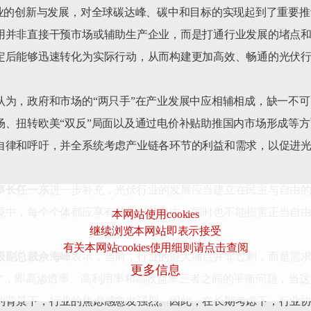
行业的创新与发展，对全球碳达峰、碳中和目标的实现起到了重要
用并非直接干预市场或辅助生产企业，而是打通行业发展的堵点
定后能够迅速转化为实际行动，从而构建更加高效、畅通的光伏行
认为，政府和市场的“两只手”在产业发展中应相辅相成，缺一不
场、扭转欧美“双反”局面以及通过电价补贴助推国内市场形成等
自律和呼吁，并全系统考虑产业链各环节的利益和需求，以促进光
事长任一东
进一步补充，光伏行业的发展应当建立在民主与自由
境中，每个个体都应享有其正当的自由，同时也不能损害正当自由
本网站使用cookies
继续浏览本网站即表示接受
有关本网站cookies使用细则请点击查阅
级副总裁佘海峰
表示，当前，行业的最大痛点并非过剩，而是需
更多信息
角”，即高渗透率、高利用率和高收益率三者之间的平衡问题，当
的背景下，行业的焦虑感愈发强烈。因此，在长期考虑下，行业