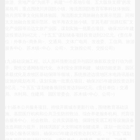
旅游、营地产业”为抓手，构建“一个基地引领、五大版块支撑”的发
展格局，重点围绕川井国防小镇、海流图国防教育军事科技体验园、
骑兵营军事文化拓展体验园、海流图农文商旅融合发展示范园、同和
太文旅融合发展示范区、牧羊海农文旅小镇、甘其毛都“丝路红驼”文
化产业园等沿边文旅产业园，谋划实施一批重点项目。确保2025年建
设投资达到4亿元，“十五五”谋划储备项目投资达到22亿元。(责任单
位：外事办<商务局>、交通局、文体广电局、发改委、工信局、旅游
服务中心、苏木镇<中心、公司>、文旅投公司、交投公司)

(九)基础设施工程。以人居环境整治提升与园区焕新双攻坚行动为抓
手，聚焦交通网络现代化、水利安全屏障构建、城镇功能更新、园区
承载优化及农牧区基础保障等领域，系统推进边境地区水电路讯基础
设施的规划布局，谋划实施一批重点项目。确保2025年建设投资达到
8亿元，“十五五”谋划储备项目投资达到44亿元。(责任单位：交通
局、水利局、住建局、园区管委会、苏木镇<中心、公司>)

(十)基本公共服务项目。持续开展城市更新行动，围绕教育基础设
施、基层医疗机构和公共卫生防控救治、综合养老服务机构、托育综
合服务中心、社会救助、公共实训基地、保障性安居工程等设施设备
改造和能力提升，持续巩固扩大文明城市创建成果，谋划一批沿边产
业核心服务区项目。确保2025年建设投资达到3亿元，“十五五”谋划