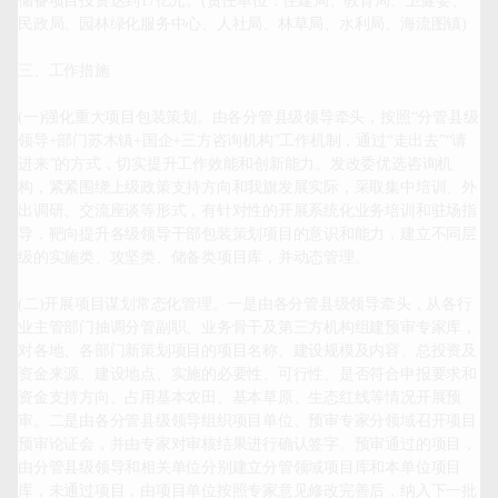
储备项目投资达到17亿元。(责任单位：住建局、教育局、卫健委、
民政局、园林绿化服务中心、人社局、林草局、水利局、海流图镇)

三、工作措施

(一)强化重大项目包装策划。由各分管县级领导牵头，按照“分管县级
领导+部门苏木镇+国企+三方咨询机构”工作机制，通过“走出去”“请
进来”的方式，切实提升工作效能和创新能力。发改委优选咨询机
构，紧紧围绕上级政策支持方向和我旗发展实际，采取集中培训、外
出调研、交流座谈等形式，有针对性的开展系统化业务培训和驻场指
导，靶向提升各级领导干部包装策划项目的意识和能力，建立不同层
级的实施类、攻坚类、储备类项目库，并动态管理。

(二)开展项目谋划常态化管理。一是由各分管县级领导牵头，从各行
业主管部门抽调分管副职、业务骨干及第三方机构组建预审专家库，
对各地、各部门新策划项目的项目名称、建设规模及内容、总投资及
资金来源、建设地点、实施的必要性、可行性、是否符合申报要求和
资金支持方向、占用基本农田、基本草原、生态红线等情况开展预
审。二是由各分管县级领导组织项目单位、预审专家分领域召开项目
预审论证会，并由专家对审核结果进行确认签字。预审通过的项目，
由分管县级领导和相关单位分别建立分管领域项目库和本单位项目
库，未通过项目，由项目单位按照专家意见修改完善后，纳入下一批