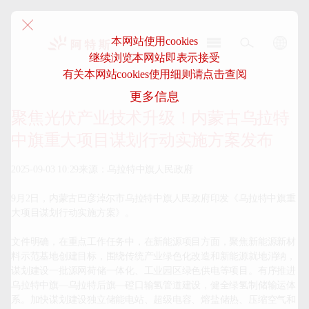
本网站使用cookies
继续浏览本网站即表示接受
阿
有关本网站cookies使用细则请点击查阅
特
更多信息
斯-
中
聚焦光伏产业技术升级！内蒙古乌拉特
国
中旗重大项目谋划行动实施方案发布
2025-09-03 10:29来源：乌拉特中旗人民政府

9月2日，内蒙古巴彦淖尔市乌拉特中旗人民政府印发《乌拉特中旗重
大项目谋划行动实施方案》。

文件明确，在重点工作任务中，在新能源项目方面，聚焦新能源新材
料示范基地创建目标，围绕传统产业绿色化改造和新能源就地消纳，
谋划建设一批源网荷储一体化、工业园区绿色供电等项目。有序推进
乌拉特中旗—乌拉特后旗—磴口输氢管道建设，健全绿氢制储输运体
系。加快谋划建设独立储能电站、超级电容、熔盐储热、压缩空气和