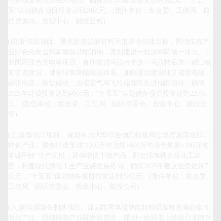
可持续发展注入强大动力。确保2025年建设投资达到5亿元，“十五
五”谋划储备项目投资达到28亿元。(责任单位：发改委、工信局、自
然资源局、投促中心、能投公司)

(四)新能源项目。聚焦新能源新材料示范基地创建目标，围绕传统产
业绿色化改造和新能源就地消纳，谋划建设一批源网荷储一体化、工
业园区绿色供电等项目。有序推进乌拉特中旗—乌拉特后旗—磴口输
氢管道建设，健全绿氢制储输运体系。加快谋划建设独立储能电站、
超级电容、熔盐储热、压缩空气和飞轮储能等先进储能项目。确保
2025年建设投资达到40亿元，“十五五”谋划储备项目投资达到220亿
元。(责任单位：发改委、工信局、园区管委会、投促中心、能投公
司)

(五)新型化工项目。规划布局大型综合物流枢纽和过境资源落地加工
转化产业。聚焦打造形成“1200万吨洗煤+600万吨绿色焦炭+100万吨
零碳甲醇”生产规模，延伸增值下游产品，配套绿氢耦合煤化工装
置，构建现代煤化工全产业链发展格局。确保2025年建设投资达到7
亿元，“十五五”谋划储备项目投资达到39亿元。(责任单位：发改委、
工信局、园区管委会、投促中心、能投公司)

(六)新能源装备制造项目。谋划布局氢能储能材料研发制造等战略性
新兴产业。围绕风电产业链发展需求，谋划一批风电上游核心零部件