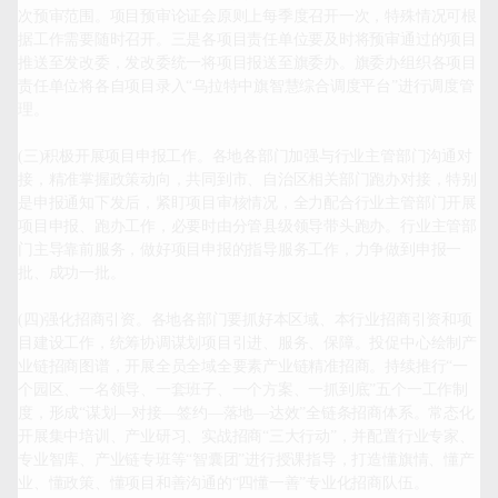
次预审范围。项目预审论证会原则上每季度召开一次，特殊情况可根
据工作需要随时召开。三是各项目责任单位要及时将预审通过的项目
推送至发改委，发改委统一将项目报送至旗委办。旗委办组织各项目
责任单位将各自项目录入“乌拉特中旗智慧综合调度平台”进行调度管
理。

(三)积极开展项目申报工作。各地各部门加强与行业主管部门沟通对
接，精准掌握政策动向，共同到市、自治区相关部门跑办对接，特别
是申报通知下发后，紧盯项目审核情况，全力配合行业主管部门开展
项目申报、跑办工作，必要时由分管县级领导带头跑办。行业主管部
门主导靠前服务，做好项目申报的指导服务工作，力争做到申报一
批、成功一批。

(四)强化招商引资。各地各部门要抓好本区域、本行业招商引资和项
目建设工作，统筹协调谋划项目引进、服务、保障。投促中心绘制产
业链招商图谱，开展全员全域全要素产业链精准招商。持续推行“一
个园区、一名领导、一套班子、一个方案、一抓到底”五个一工作制
度，形成“谋划—对接—签约—落地—达效”全链条招商体系。常态化
开展集中培训、产业研习、实战招商“三大行动”，并配置行业专家、
专业智库、产业链专班等“智囊团”进行授课指导，打造懂旗情、懂产
业、懂政策、懂项目和善沟通的“四懂一善”专业化招商队伍。
