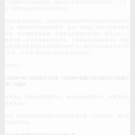
飞轮储能等先进储能项目。确保2025年建设投资达到40亿元，“十五
五”谋划储备项目投资达到220亿元。

新能源装备制造项目。谋划布局氢能储能材料研发制造等战略性新兴
产业。围绕风电产业链发展需求，谋划一批风电上游核心零部件研发
制造、中游整机装备制造、下游集成化装备制造项目。聚焦
光伏产业
技术升级，发展中游整机装备制造、下游集成化装备制造项目，配套
发展新能源装备回收及资源循环利用产业。确保2025年建设投资达到
5亿元，“十五五”谋划储备项目投资达到28亿元。

详情见下：

乌拉特中旗人民政府关于印发《乌拉特中旗重大项目谋划行动实施方
案》的通知
各苏木镇，同和太种畜繁育中心、牧洋海牧场有限公司，旗直及驻旗
各有关单位：

现将《乌拉特中旗重大项目谋划行动实施方案》印发给你们，请认真
抓好贯彻落实。
