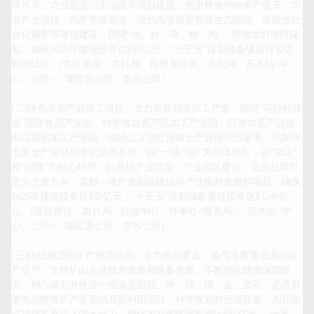
洪水库、农业面源污染治理等项目建设。推进粮食作物单产提升、农
业产业强镇、肉牛养殖基地、现代肉羊新型智慧生态牧场、农牧业社
会化服务等项目建设。围绕“地、种、草、粮、肉”，持续做好项目谋
划。确保2025年建设投资达到5亿元，“十五五”谋划储备项目投资达
到28亿元。(责任单位：农科局、自然资源局、水利局、苏木镇<中
心、公司>、隆富源公司、农投公司)

(二)绿色农畜产品加工项目。大力发展精深加工产业，围绕“乌拉特味
道”国际食品产业园、牧羊海农畜产品加工产业园、口岸农畜产品进
出口贸易加工产业园、德岭山义堂红辣椒全产业链示范基地、乌加河
玉米全产业链标准化示范基地，以“一镇一品”为总体导向，以“加工”
和“品牌”为核心环节，以基础产业培育、产业园区建设、龙头品牌打
造为主攻方向，谋划一批产业园区建设和产业集群发展的项目。确保
2025年建设投资达到5亿元，“十五五”谋划储备项目投资达到240亿
元。(责任单位：农科局、投促中心、外事办<商务局>、苏木镇<中
心、公司>、隆富源公司、农投公司)

(三)传统能源和矿产资源项目。全力推动黄金、油气等重要资源的稳
产提产，支持矿山企业技术改造和设备更新。不断强化能源保障能
力，精心谋划并推进一批涵盖石油、铁、镍、铜、金、萤石、晶质石
墨等战略性矿产资源的开发利用项目，科学规划和合理开发，为我旗