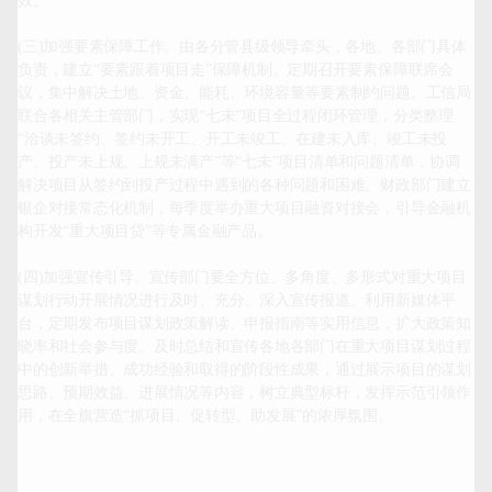
效。

(三)加强要素保障工作。由各分管县级领导牵头，各地、各部门具体
负责，建立“要素跟着项目走”保障机制。定期召开要素保障联席会
议，集中解决土地、资金、能耗、环境容量等要素制约问题。工信局
联合各相关主管部门，实现“七未”项目全过程闭环管理，分类整理
“洽谈未签约、签约未开工、开工未竣工、在建未入库、竣工未投
产、投产未上规、上规未满产”等“七未”项目清单和问题清单，协调
解决项目从签约到投产过程中遇到的各种问题和困难。财政部门建立
银企对接常态化机制，每季度举办重大项目融资对接会，引导金融机
构开发“重大项目贷”等专属金融产品。

(四)加强宣传引导。宣传部门要全方位、多角度、多形式对重大项目
谋划行动开展情况进行及时、充分、深入宣传报道。利用新媒体平
台，定期发布项目谋划政策解读、申报指南等实用信息，扩大政策知
晓率和社会参与度。及时总结和宣传各地各部门在重大项目谋划过程
中的创新举措、成功经验和取得的阶段性成果，通过展示项目的谋划
思路、预期效益、进展情况等内容，树立典型标杆，发挥示范引领作
用，在全旗营造“抓项目、促转型、助发展”的浓厚氛围。
