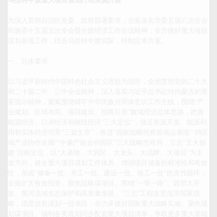
乌拉特中旗重大项目谋划行动实施方案
为深入贯彻自治区党委、政府部署要求，全面落实市委五届八次全会
和旗委十五届五次全会暨全旗经济工作会议精神，全力做好重大项目
谋划各项工作，结合乌拉特中旗实际，特制定本方案。

一、总体要求

以习近平新时代中国特色社会主义思想为指导，全面贯彻党的二十大
和二十届二中、三中全会精神，深入落实习近平总书记对内蒙古的重
要指示精神，紧紧围绕铸牢中华民族共同体意识工作主线，围绕“产
业规划、区域布局、项目建设、招商引资”旗域经济总体思路，把握
能源经济、口岸经济和枢纽经济“三大定位”，做足资源开发、能源利
用和实体经济培育“三篇文章”，推进“国家战略性资源储运基地”“跨区
域产业协作走廊”“中蒙产能合作园区”三大战略性布局，立足“五大创
建”目标定位，以“大基地、大园区、大龙头、大品牌、大项目”为主
攻方向，健全重大项目谋划工作体系，增强项目储备的精准性和有效
性，形成“储备一批、开工一批、建设一批、竣工一批”的良性循环，
全面扩大有效投资。聚焦战略谋项目。围绕“一带一路”、西部大开
发、黄河流域生态保护和高质量发展、“三北”工程攻坚战等国家战
略，适度超前谋划一批项目，全力承接好国家重大战略实施。聚焦规
划谋项目。编制各类规划同步配套重大项目清单，争取更多重大基础