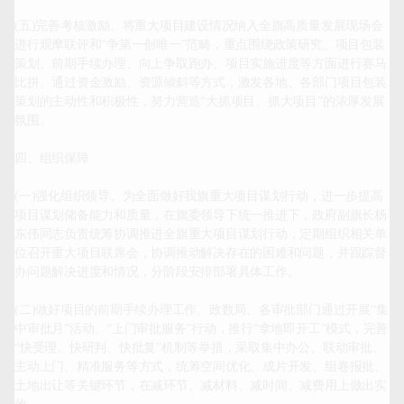
(五)完善考核激励。将重大项目建设情况纳入全旗高质量发展现场会
进行观摩联评和“争第一创唯一”范畴，重点围绕政策研究、项目包装
策划、前期手续办理、向上争取跑办、项目实施进度等方面进行赛马
比拼。通过资金激励、资源倾斜等方式，激发各地、各部门项目包装
策划的主动性和积极性，努力营造“大抓项目、抓大项目”的浓厚发展
氛围。

四、组织保障

(一)强化组织领导。为全面做好我旗重大项目谋划行动，进一步提高
项目谋划储备能力和质量，在旗委领导下统一推进下，政府副旗长杨
东伟同志负责统筹协调推进全旗重大项目谋划行动，定期组织相关单
位召开重大项目联席会，协调推动解决存在的困难和问题，并跟踪督
办问题解决进度和情况，分阶段安排部署具体工作。

(二)做好项目的前期手续办理工作。政数局、各审批部门通过开展“集
中审批月”活动、“上门审批服务”行动，推行“拿地即开工”模式，完善
“快受理、快研判、快批复”机制等举措，采取集中办公、联动审批、
主动上门、精准服务等方式，统筹空间优化、成片开发、组卷报批、
土地出让等关键环节，在减环节、减材料、减时间、减费用上做出实