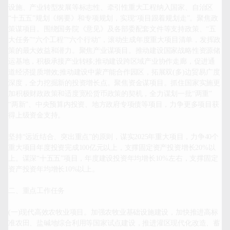
设施、产业转型发展等标志性、牵引性重大工程纳入国家、自治区
“十五五”规划《纲要》和专项规划，实现“项目跟着规划走”。聚焦政
策谋项目。围绕国务院《意见》及各部委配套文件等支持政策、“五
大任务”“六个工程”“六个行动”，滚动生成年度重大项目清单，发挥政
策的最大效益和潜力。聚焦产业谋项目。推动建设国家战略性资源储
运基地，积极承接产业转移;推动建设跨区域产业协作走廊，促进通
道经济提质增效;推动建设中蒙产能合作园区，拓展双(多)边贸易广度
深度，全力挖掘新的投资增长点。聚焦资金谋项目。抓住国家实施更
加积极财政政策和适度宽松货币政策的契机，全力谋划一批“两重”
“两新”、中央预算内投资、地方政府专项债等项目，力争更多项目获
得上级资金支持。

坚持“远近结合、突出重点”的原则，谋实2025年重大项目，力争40个
重大项目年度投资完成100亿元以上，支撑固定资产投资增长20%以
上。谋深“十五五”项目，年度建设投资年均增长10%左右，支撑固定
资产投资年均增长10%以上。

二、重点工作任务

(一)现代高效农牧业项目。加强农牧业基础设施建设，加快推进高标
准农田、盐碱地综合利用等国家试点建设，推进灌区现代化改造、蓄