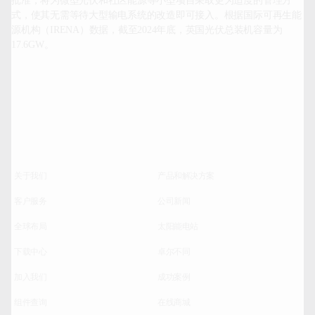
批准，将为微型光伏和社区能源等小型项目采取更为适度的管理方
式，使其无需等待大型输电系统的改造即可接入。根据国际可再生能
源机构（IRENA）数据，截至2024年底，英国光伏总装机容量为
17.6GW。

关于我们
产品和解决方案
客户服务
公司新闻
全球布局
太阳能电站
下载中心
卓尔不同
加入我们
成功案例
组件查询
在线商城