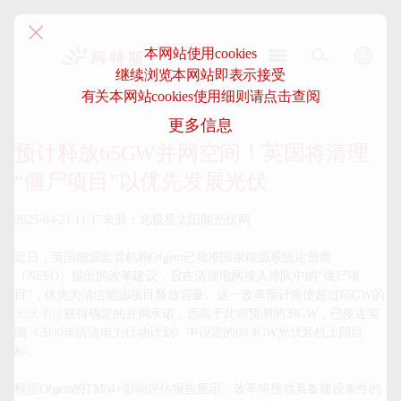
本网站使用cookies
继续浏览本网站即表示接受
阿
有关本网站cookies使用细则请点击查阅
特
更多信息
斯-
中
预计释放65GW并网空间！英国将清理
国
“僵尸项目”以优先发展光伏
2025-04-21 11:17来源：北极星太阳能光伏网

近日，英国能源监管机构Ofgem已批准国家能源系统运营商
（NESO）提出的改革建议，旨在清理电网接入排队中的“僵尸项
目”，优先为清洁能源项目释放容量。这一改革预计将使超过65GW的
光伏项目
获得确定的并网承诺，远高于此前预测的39GW，已接近英
国《2030年清洁电力行动计划》中设定的69.4GW光伏装机上限目
标。

根据Ofgem的TM04+影响评估报告显示，改革将推动具备建设条件的