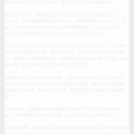
项目从Gate1阶段晋升至Gate2，并获得正式接入电网的资格。

截至2025年2月，英国电网已签订接入合同的项目总规模达到
765GW，其中输电系统项目为587GW，配电系统项目为178GW，远
超《2030年清洁电力行动计划》中所需的容量。在该行动计划下，
2030年英国预计需要达到45GW-47GW的光伏装机水平。

Ofgem首席执行官Jonathan Brearley于2025年4月15日表示：“我们将终
结先到先得的接入机制，移除无可行性、停滞不前以及投机性的项
目，并赋予NESO更强的权力，加速清洁能源项目并网，快速扩大电
网容量。这项改革对实现2030年目标至关重要。”

英国能源大臣Ed Miliband补充称：“太多企业因接入问题陷入僵局，
无法获得支持增长和创造就业所需的清洁能源。我们的信息很明确：
如果你寻求稳定、安全的投资环境，英国将是清洁能源产业的避风
港。”

NESO表示，这项改革将使并网接入机制从“障碍”转变为“驱动因
素”，并释放每年高达400亿英镑（约530亿美元）的投资机会。

NESO补充称，如果CMP446（输电影响评估修订案）在今年春季获得