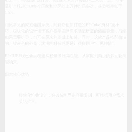
项之一，与德国iF设计奖、美国IDEA奖并称世界三大设计奖。每年
吸引全球超过60多个国家和地区的上万件作品参选，获奖概率低于
1.5%。

相比常见的家庭储能系统，阿特斯创新打造的EP Cube“身材”更小
巧，模块化的设计便于客户根据实际需求装配所需的储能容量，后续
如果需要扩容，也可在原来的基础上加装。同时，这款产品搭配简洁
的、银灰色的外壳，满满的科技感更是让很多用户“一见钟情”。

EP CUBE
现已全面覆盖从轻量级到高性能、从家庭到商业的多元化储
能场景。

模块化堆叠设计：突破传统固定容量限制，可根据用户需求
灵活扩容。