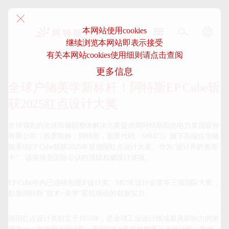
本网站使用cookies
继续浏览本网站即表示接受
阿
有关本网站cookies使用细则请点击查阅
特
更多信息
斯-
中
全球户储美学新标杆！阿特斯EP Cube斩
国
获2025红点设计大奖
全球领先的光伏和储能整体解决方案提供商阿特斯阳光电力集团股份
有限公司（股票简称：阿特斯，股票代码：688472）旗下高端住宅储
能系统EP Cube斩获2025年度德国红点设计大奖。作为“设计界的奥斯
卡”，该奖项是国际公认的顶级权威设计奖项。
EP Cube年内已连续包揽iF设计奖、MUSE设计金奖等三项国际大奖，
彰显阿特斯“技术+美学”双轮驱动的创新实力。
德国红点设计奖创立于1955年，是全球工业设计领域最具影响力的奖