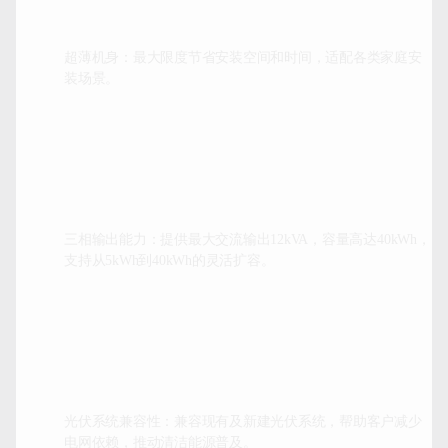
超薄机身：最大限度节省安装空间和时间，适配各类家庭安
装场景。
三相输出能力：提供最大交流输出12kVA，容量高达40kWh，
支持从5kWh到40kWh的灵活扩容。
光伏系统兼容性：兼容现有及新建光伏系统，帮助客户减少
电网依赖，推动清洁能源普及。