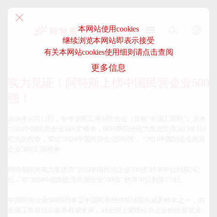
本网站使用cookies
继续浏览本网站即表示接受
阿
有关本网站cookies使用细则请点击查阅
特
更多信息
斯-
中
实力见证！阿特斯上榜中国民营企业500
国
强！
2024年10月12日，中华全国工商业联合会（简称“全国工商联”）发布
“2024中国民营企业500强”榜单，阿特斯阳光电力集团凭借2023年513
亿元的营收，荣登“2024中国民营企业500强”、“2024中国制造业民营
企业500强”双榜单。

阿特斯阳光电力集团在“2024中国民营企业500强”榜单中位列第242
位，在“2024中国制造业民营企业500强” 榜单中位列第170位。

中国民营企业500强榜单是中国民营经济领域最权威的榜单之一，由
全国工商联组织各界权威专家，对全国上规模经营企业的经营状况、