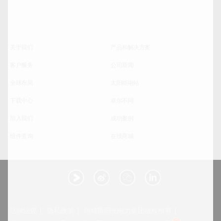
关于我们
产品和解决方案
客户服务
公司新闻
全球布局
太阳能电站
下载中心
卓尔不同
加入我们
成功案例
组件查询
在线商城
法律法规
隐私政策
阿特斯阳光电力集团版权所有