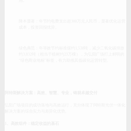
用。
降本显著：年节约电费支出超300万元人民币，显著优化运营
成本，投资回报优异。
绿色典范：年等效节约标准煤约1,538吨，减少二氧化碳排放
约3,832吨（相当于植树约23万棵），为弘阳广场打上鲜明的
“绿色商业地标”标签，有力助推其低碳化运营转型。
阿特斯解决方案：高效、智慧、专业，铸就卓越交付
弘阳广场项目的成功落地与高效运行，充分体现了阿特斯光伏一体化
解决方案的综合实力与差异化优势。

1、高效组件：稳定收益的基石