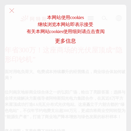
本网站使用cookies
继续浏览本网站即表示接受
阿
有关本网站cookies使用细则请点击查阅
特
更多信息
斯-
中
年省300万！这座商场的光伏屋顶成“隐
国
形印钞机”
面对用电负荷大、电费成本持续攀升的经营痛点，商业综合体如何破
局？
位列南京地标
商业综合体
之一的弘阳广场，给出了亮眼答案：选择与
全球光储解决方案领导者阿特斯阳光电力集团合作，在其近8万平方
米屋顶成功打造4.6兆瓦分布式光伏电站。这座矗立于六朝古都的“绿
色电站”，不仅年节约电费支出超300万元，更成功将商业空间转型为
“能源生产者”，打造了商业地产降本增效与绿色发展的标杆样本！