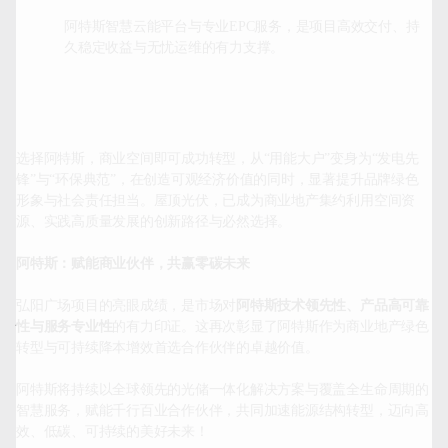
阿特斯智慧云能平台与专业EPC服务，是项目高效交付、持
久稳定收益与无忧运维的有力支撑。
选择阿特斯，商业空间即可成功转型，从“用能大户”变身为“发电先
锋”与“环保典范”，在创造可观经济价值的同时，显著提升品牌绿色
形象与社会责任担当。屋顶光伏，已成为商业地产集约利用空间资
源、实践高质量发展的创新路径与必然选择。

阿特斯：赋能商业伙伴，共赢零碳未来
弘阳广场项目的亮眼成绩，是市场对
阿特斯技术领先性、产品高可靠
性与服务专业性
的有力印证。这再次彰显了阿特斯作为商业地产绿色
转型与可持续降本增效首选合作伙伴的卓越价值。

阿特斯将持续以全球领先的光储一体化解决方案与覆盖全生命周期的
智慧服务，赋能千行百业合作伙伴，共同加速能源结构转型，迈向高
效、低碳、可持续的美好未来！		