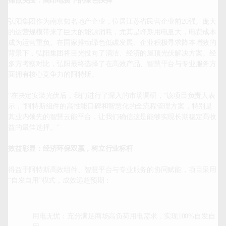
痛点突围：高昂电费下的绿色抉择
弘阳集团作为南京知名地产企业，位居江苏省民营企业前20强。庞大
的运营规模带来了巨大的能源消耗，尤其是峰期用电量大，电费成本
成为运营重负。在国家推动绿色低碳发展、企业积极寻求降本增效的
背景下，弘阳集团将目光投向了清洁、经济的屋顶光伏解决方案。经
多方考察对比，弘阳最终选择了在高效产品、智慧平台与专业服务方
面拥有核心竞争力的阿特斯
。
“在决定安装光伏后，我们进行了深入的市场调研，”该项目负责人表
示，“阿特斯组件的高性能口碑和智慧化的全流程管理方案，特别是
其业内领先的智慧云能平台，让我们确信这是能够实现长期稳定高收
益的最佳选择。”

效益彰显：经济环保双赢，树立行业标杆
得益于阿特斯高效组件、智慧平台与专业服务的协同赋能，项目采用
用电无忧：充分满足商场高负荷用电需求，实现100%自发自