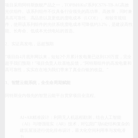
项目采用阿特斯旗舰产品之一，TOPBiHiKu7系列CS7N-TB-AG高效
光伏组件。该系列组件不仅具备行业领先的高功率、高效率，同时兼
具高可靠性、高品质以及更低的度电成本（LCOE）。相较常规组
件，使用该系列组件的光伏系统度电成本可降低约3.2%，是建设高性
能、长寿命、低成本光伏电站的首选。

2、实证高发电，远超预期

“项目自4月底并网以来，短短2个月累计发电量已达到120万度，完全
超乎我们预期！”项目负责人欣喜地反馈，“阿特斯组件的高发电量和
高可靠性，实实在在地为我们带来了真金白银的收益。”

3、智慧云能系统，全生命周期赋
能
AI+AR精准设计：利用无人机远程勘测，结合人工智能
（AI）与增强现实（AR）技术，对弘阳广场6处结构复杂的
建筑屋顶进行优化排布设计，最大化空间利用率与发电潜
力。