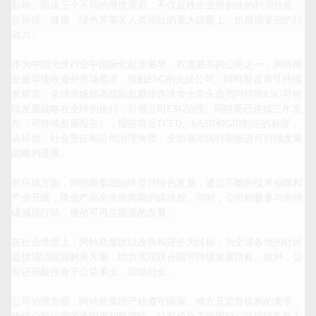
影响。而这三个不同的维度背后，不仅反映企业所创造的利润价值，
在环境、健康、绿色等事关人类福祉的重大议题上，也展现更强的行
动力。

作为中国光伏行业中国际化起步最早、程度最高的公司之一，阿特斯
是最早接收海外市场需求、接触ESG的光伏公司。阿特斯首席可持续
发展官、全球市场部高级副总裁张含冰女士牵头负责阿特斯ESG可持
续发展战略在全球的执行，引领公司ESG治理。阿特斯已连续三年发
布《可持续发展报告》，报告符合TCFD、SASB和GRI制定的标准，
从环境、社会责任和公司治理角度，全面展示阿特斯推进可持续发展
战略的进展。

在环境方面，阿特斯集团始终坚持绿色发展，通过不断的技术创新和
产业升级，降低产品全生命周期的碳排放。同时，公司积极参与全球
碳减排行动，推动可再生能源的发展。

在社会维度上，阿特斯集团以改善和进步为目标，为全球各地的社区
提供清洁能源解决方案，助力实现联合国可持续发展目标。此外，公
司还积极投身于公益事业，回馈社会。

公司治理方面，阿特斯集团严格遵守国家、地方及监管机构的要求，