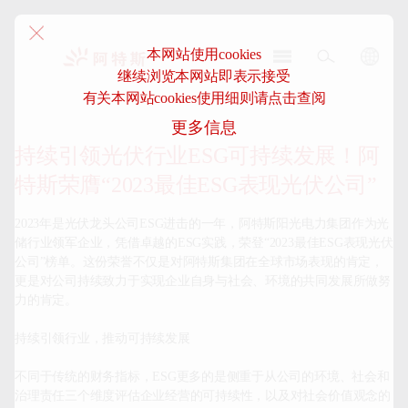
本网站使用cookies
继续浏览本网站即表示接受
阿
有关本网站cookies使用细则请点击查阅
特
更多信息
斯-
中
持续引领光伏行业ESG可持续发展！阿
国
特斯荣膺“2023最佳ESG表现光伏公司”
2023年是光伏龙头公司ESG进击的一年，阿特斯阳光电力集团作为光
储行业领军企业，凭借卓越的ESG实践，荣登“2023最佳ESG表现光伏
公司”榜单。这份荣誉不仅是对阿特斯集团在全球市场表现的肯定，
更是对公司持续致力于实现企业自身与社会、环境的共同发展所做努
力的肯定。

持续引领行业，推动可持续发展

不同于传统的财务指标，ESG更多的是侧重于从公司的环境、社会和
治理责任三个维度评估企业经营的可持续性，以及对社会价值观念的