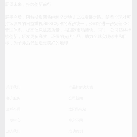
展望未来，持续创新前行

展望今后，阿特斯集团将继续坚定地走ESG发展之路。随着全球对可
持续发展的日益重视和ESG标准的逐步统一，公司将进一步完善ESG
管理体系，提高信息披露质量，与国际市场接轨。同时，公司还将持
续创新，研发更多高效、环保的光伏产品，助力全球实现碳中和目
标，为子孙后代创造更美好的地球！		
关于我们
产品和解决方案
客户服务
公司新闻
全球布局
太阳能电站
下载中心
卓尔不同
加入我们
成功案例