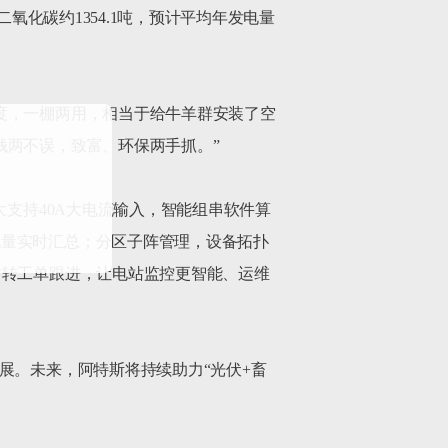
氧化碳约1354.1吨，预计平均年发电量
度，一棚两用，相当于给牛羊群安装了空
两不误，致富、环保两手抓。”

大支持40A大电流输入，智能组串软件算
电量实时汇总；分区子阵管理，设备拓扑
时转工单跟进，让电站监控更智能、运维
展。未来，阿特斯将持续助力“光伏+畜