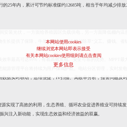
的25年内，累计可节约标准煤约12685吨，相当于年均减少排放二
空间安装光伏，一方面给养殖园区负载供电，另一方面降低棚内温
生长提供了保障，牛羊群还变成了这里的除草“义工。赚钱、省钱
本网站使用cookies
继续浏览本网站即表示接受
有关本网站cookies使用细则请点击查阅
效率最高可达99%，有着高效发电、安全可靠的优势。MPPT最
更多信息
慧能源管理平台将持续为用户保驾护航。电站分区管理，实时发
测数据实时联动；运维便捷，IV扫描、离散率分析，报警问题及
资源实现了高效的利用，生态养殖、循环农业促进养殖业可持续发
牧”的产业发展，促进资源整合，为乡村振兴注入新动能，实现生态效益和经济效益的双赢。		