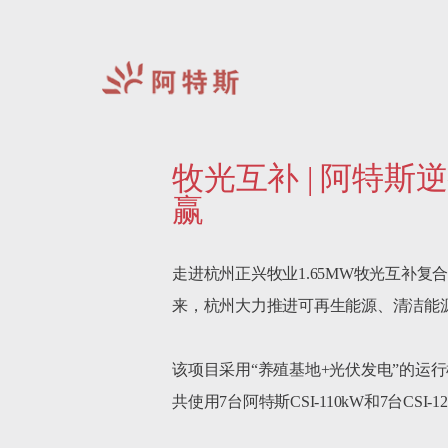
阿
特
牧光互补 | 阿特
斯-
中
赢
国
走进杭州正兴牧业1.65MW牧光互补
来，杭州大力推进可再生能源、清洁能源
该项目采用“养殖基地+光伏发电”的运
共使用7台阿特斯CSI-110kW和7台