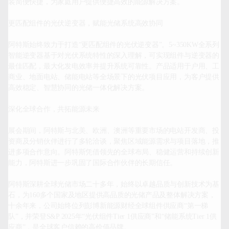
装简便快捷，为家庭用户提供便捷高效的能源解决方案。

更匹配组件的光伏逆变器，赋能光储系统高效协同

阿特斯始终致力于打造“更匹配组件的光伏逆变器”。5
~350KW全系列
智能逆变器基于对光伏系统特性的深入理解，可实现组件与逆变器的
最佳匹配，最大化发电效率并提升系统可靠性。产品适用于户用、工
商业、地面电站、储能电站等全场景下的光伏项目应用，为客户提供
高效稳定、智慧协同的光储一体化解决方案。

深化全球合作，共拓能源未来

展会期间，阿特斯与北美、欧洲、澳洲等重要市场的电站开发商、投
资商及分销伙伴进行了多轮洽谈，聚焦区域能源需求与项目落地，推
进多项合作意向。阿特斯凭借领先的全球布局、稳健运营和持续创新
能力，阿特斯进一步巩固了国际合作伙伴的长期信任。

阿特斯深耕全球光储市场二十多年，始终以卓越品质与创新技术为基
石，为160多个国家及地区提供高品质的光储产品及整体解决方案，
十余年来，公司始终位列彭博新能源财经全球组件供应商“第一梯
队”，并荣登S&P 2025年“光伏组件
Tier 1
供应商”和“储能系统Tier 1供
应商”，是全球客户信赖的高价值品牌。
