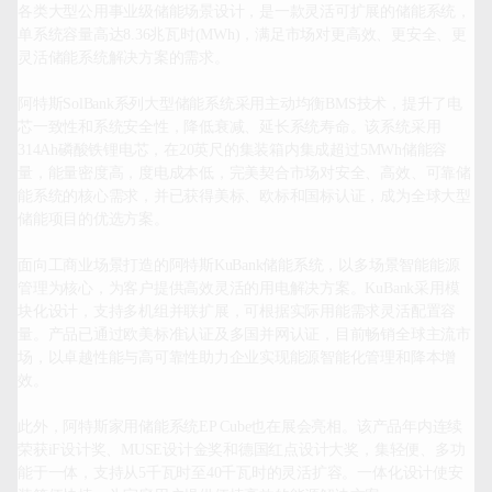
各类大型公用事业级储能场景设计，是一款灵活可扩展的储能系统，
单系统容量高达8.36兆瓦时(MWh)，满足市场对更高效、更安全、更
灵活储能系统解决方案的需求。

阿特斯SolBank系列大型储能系统采用主动均衡BMS技术，提升了电
芯一致性和系统安全性，降低衰减、延长系统寿命。该系统采用
314Ah磷酸铁锂电芯，在20英尺的集装箱内集成超过5MWh储能容
量，能量密度高，度电成本低，完美契合市场对安全、高效、可靠储
能系统的核心需求，并已获得美标、欧标和国标认证，成为全球大型
储能项目的优选方案。

面向工商业场景打造的阿特斯KuBank储能系统，以多场景智能能源
管理为核心，为客户提供高效灵活的用电解决方案。KuBank采用模
块化设计，支持多机组并联扩展，可根据实际用能需求灵活配置容
量。产品已通过欧美标准认证及多国并网认证，目前畅销全球主流市
场，以卓越性能与高可靠性助力企业实现能源智能化管理和降本增
效。

此外，阿特斯家用储能系统EP Cube也在展会亮相。该产品年内连续
荣获iF设计奖、MUSE设计金奖和德国红点设计大奖，集轻便、多功
能于一体，支持从5千瓦时至40千瓦时的灵活扩容。一体化设计使安