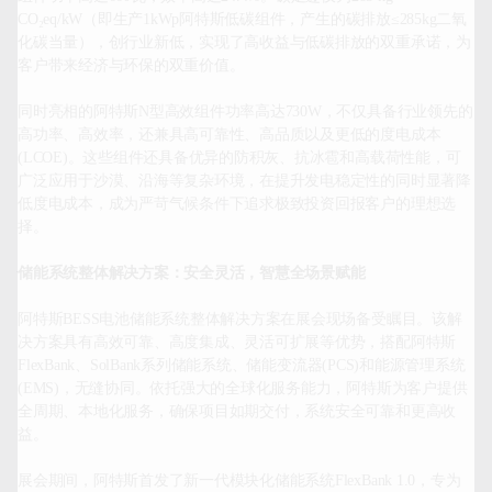
CO₂eq/kW（即生产1kWp阿特斯低碳组件，产生的碳排放≤285kg二氧
化碳当量），创行业新低，实现了高收益与低碳排放的双重承诺，为
客户带来经济与环保的双重价值。

同时亮相的阿特斯N型高效组件功率高达730W，不仅具备行业领先的
高功率、高效率，还兼具高可靠性、高品质以及更低的度电成本
(LCOE)。这些组件还具备优异的防积灰、抗冰雹和高载荷性能，可
广泛应用于沙漠、沿海等复杂环境，在提升发电稳定性的同时显著降
低度电成本，成为严苛气候条件下追求极致投资回报客户的理想选
择。

储能系统整体解决方案：安全灵活，智慧全场景赋能
阿特斯
BESS电池储能系统整体解决方案在展会现场备受瞩目。该解
决方案具有高效可靠、高度集成、灵活可扩展等优势
，搭配
阿特斯
FlexBank、SolBank系列储能系统、
储
能变流器
(PCS)和能源管理系统
(EMS)，无缝协同。依托强大的全球化服务能力，阿特斯为客户提供
全周期、本地化服务，确保项目如期交付，系统安全可靠和更高收
益。
展会期间，阿特斯首发了新一代模块化储能系统
FlexBank 1.0，专为