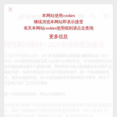
本网站使用cookies
继续浏览本网站即表示接受
阿
有关本网站cookies使用细则请点击查阅
特
更多信息
斯-
中
阿特斯闪耀RE+ 2025全球新能源盛会
国
当地时间
9月9日-11日，2025年美国国际太阳能及储能展览会（RE+ 
2025）在拉斯维加斯威尼斯人会展中心成功举办。作为全球领先的光
伏和储能整体解决方案提供商，阿特斯阳光电力集团携多款创新产品
精彩亮相，包括功率高达730W的N型高效组件、新一代低碳高效组
件、模块化储能系统、BESS电池储能系统整体解决方案等，吸引了
众多客户的广泛关注和赞誉
。
新一代低碳高效组件，树立行业新标杆
阿特斯展出的新一代高效低碳组件专为地面电站和工商业应用场景设
计，融合了最新的硅片创新技术和先进的异质结（HJT）电池工艺，
组件功率高达660瓦，效率高达24.4%。碳足迹仅为285 kg 