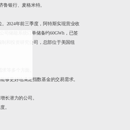
、齐鲁银行、麦格米特。

位。2024年前三季度，阿特斯实现营业收
日，公司储能系统订单储备约60GWh，已签
数编制和投资研究公司，总部位于美国纽
求等多个方面。

票能够更好地满足指数基金的交易需求。

增长潜力的公司。

度。

动态评估股票的纳入标准。		