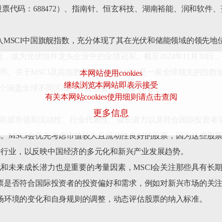
（股票代码：688472）、指南针、恒玄科技、湖南裕能、润和软件
纳入MSCI中国旗舰指数，充分体现了其在光伏和储能领域的领先地
5亿元，成为光伏组件龙头企业中的业绩冠军。截至2024年11月30
民币。关于MSCI及其指数季度调整：MSCI是一家全球领先的指
本网站使用cookies
继续浏览本网站即表示接受
8万个涵盖全球不同区域、行业和资产类别的指数。

有关本网站cookies使用细则请点击查阅
更多信息
要依据市值和流动性、行业代表性、成长潜力以及符合国际投资者需
标。MSCI会优先考虑市值较大且流动性良好的股票，因为这些股
个行业，以反映中国经济的多元化和新兴产业发展趋势。

现和未来成长潜力也是重要的考量因素，MSCI会关注那些具有长期
虑股票是否符合国际投资者的投资偏好和需求，例如对新兴市场的关注
• 规则调整和市场环境：MSCI会根据市场环境的变化和自身规则的调整，