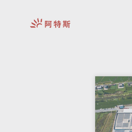
阿
特
斯-
中
国