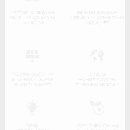
光伏与储能一体化集成提供商
储能系统累计发货超20GWh
涵盖组件、逆变器及储能系统的
彭博新能源财经、标普全球第一梯队
一站式解决方案
储能系统供应商
光伏组件累计发货超175GW
全球化运营
彭博新能源财经、标普全球
子公司分布于20多个国家
第一梯队组件系统供应商
客户遍布160 多个国家和地区
研发创新
《财富》中国ESG影响力榜单