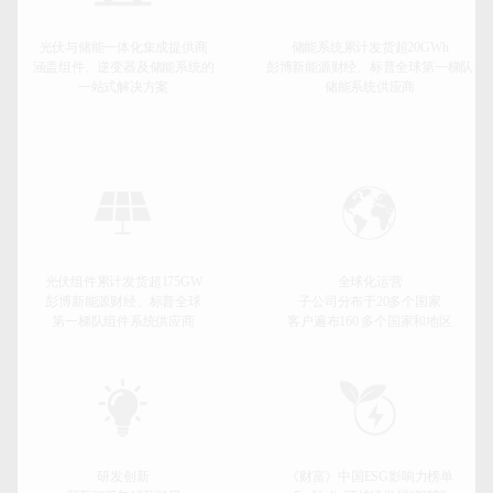
光伏与储能一体化集成提供商
储能系统累计发货超20GWh
涵盖组件、逆变器及储能系统的
彭博新能源财经、标普全球第一梯队
一站式解决方案
储能系统供应商
光伏组件累计发货超175GW
全球化运营
彭博新能源财经、标普全球
子公司分布于20多个国家
第一梯队组件系统供应商
客户遍布160 多个国家和地区
研发创新
《财富》中国ESG影响力榜单