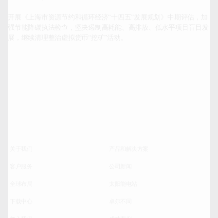
开展《上海市资源节约和循环经济“十四五”发展规划》中期评估，加
强节能降碳执法检查，坚决遏制高耗能、高排放、低水平项目盲目发
展，继续清理整治虚拟货币“挖矿”活动。

关于我们
产品和解决方案
客户服务
公司新闻
全球布局
太阳能电站
下载中心
卓尔不同