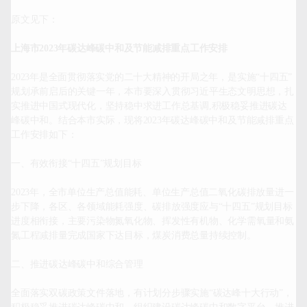
原文见下：

上海市
2023
年碳达峰碳中和及节能减排重点工作安排
2023年是全面贯彻落实党的二十大精神的开局之年，是实施“十四五”
规划承前启后的关键一年，本市要深入贯彻习近平生态文明思想，扎
实推进中国式现代化，坚持稳中求进工作总基调,积极稳妥推进碳达
峰碳中和。结合本市实际，现将2023年碳达峰碳中和及节能减排重点
工作安排如下：

一、有效衔接“十四五”规划目标

2023年，全市单位生产总值能耗、单位生产总值二氧化碳排放量进一
步下降，各区、各领域能耗强度、碳排放强度应与“十四五”规划目标
进度相衔接，主要污染物氮氧化物、挥发性有机物、化学需氧量和氨
氮工程减排量完成国家下达目标，煤炭消费总量持续控制。

二、推进碳达峰碳中和综合管理

全面落实双碳政策文件落地，有计划分步骤实施“碳达峰十大行动”，