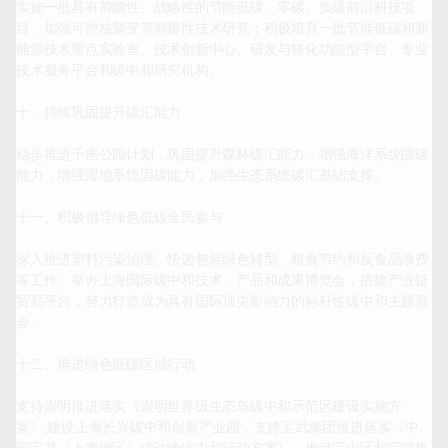
实施一批具有前瞻性、战略性的节能低碳、零碳、负碳前沿科技项
目，加强可控核聚变等颠覆性技术研究；积极培育一批节能低碳和新
能源技术重点实验室、技术创新中心、研发与转化功能型平台、专业
技术服务平台和碳中和研究机构。

十、持续巩固提升碳汇能力

稳步推进千座公园计划，巩固提升森林碳汇能力，增强海洋系统固碳
能力，增强湿地系统固碳能力，加强生态系统碳汇基础支撑。

十一、积极倡导绿色低碳全民参与

深入推进塑料污染治理、快递包装绿色转型、粮食节约和反食品浪费
等工作。举办上海国际碳中和技术、产品和成果博览会，搭建产业链
贸易平台，努力打造成为具有国际顶尖影响力的标杆性碳中和主题展
会。

十二、推进绿色低碳区域行动

支持崇明推进落实《崇明世界级生态岛碳中和示范区建设实施方
案》,建设上海长兴碳中和创新产业园，支持宝武集团推进落实《中