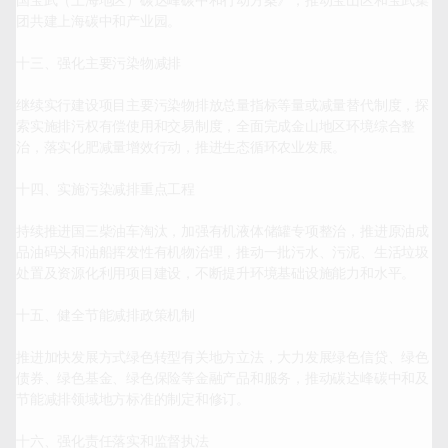
国宝武（上海地区）碳达峰碳中和行动方案》，推动宝山区和宝武集
团共建上海碳中和产业园。

十三、强化主要污染物减排

继续实行建设项目主要污染物排放总量指标等量或减量替代制度，探
索实施排污权有偿使用和交易制度，全面完成金山地区环境综合整
治，落实化肥减量增效行动，推进生态循环农业发展。

十四、实施污染减排重点工程

持续推进国三柴油车淘汰，加强有机液体储罐专项整治，推进原油成
品油码头和油船挥发性有机物治理，推动一批污水、污泥、生活垃圾
处置及资源化利用项目建设，不断提升环境基础设施能力和水平。

十五、健全节能减排政策机制

推进加快发展方式绿色转型有关地方立法，大力发展绿色信贷、绿色
债券、绿色基金、绿色保险等金融产品和服务，推动碳达峰碳中和及
节能减排领域地方标准的制定和修订。

十六、强化责任落实和监督执法
