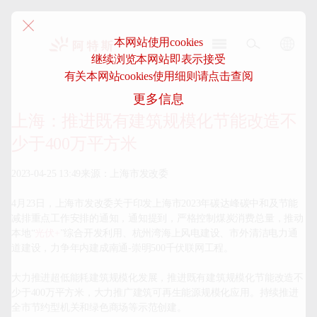
本网站使用cookies
继续浏览本网站即表示接受
阿
有关本网站cookies使用细则请点击查阅
特
更多信息
斯-
中
上海：推进既有建筑规模化节能改造不
国
少于400万平方米
2023-04-25 13:49来源：上海市发改委

4月23日，上海市发改委关于印发上海市2023年碳达峰碳中和及节能
减排重点工作安排的通知，通知提到，严格控制煤炭消费总量，推动
本地“
光伏+
”综合开发利用、杭州湾海上风电建设、市外清洁电力通
道建设，力争年内建成南通-崇明500千伏联网工程。

大力推进超低能耗建筑规模化发展，推进既有建筑规模化节能改造不
少于400万平方米，大力推广建筑可再生能源规模化应用。持续推进
全市节约型机关和绿色商场等示范创建。
