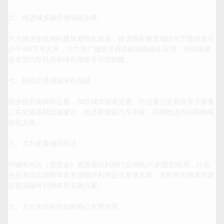
六、推进城乡建设领域碳达峰

大力推进超低能耗建筑规模化发展，推进既有建筑规模化节能改造不
少于400万平方米，大力推广建筑可再生能源规模化应用。持续推进
全市节约型机关和绿色商场等示范创建。

七、推动交通领域绿色低碳

稳步提升海铁联运量，加快城市轨道交通、中运量公交系统等大容量
公共交通基础设施建设，推进新能源汽车发展，积极推进内河船舶电
动化发展。

八、大力发展循环经济

明确有关区（管委会）资源循环利用行业用地1%的规划布局，分批
分步并动态调整本市资源循环利用企业发展名单，发布并实施本市废
旧资源循环利用体系实施方案。

九、充分发挥科技创新核心支撑作用
