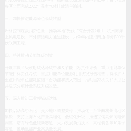
积极稳妥推进碳达峰碳中和，组织建设碳达峰碳中和数字平台，推进
各区全面完成2022年温室气体排放清单编制。

三、加快推进能源绿色低碳转型

严格控制煤炭消费总量，推动本地“光伏+”综合开发利用、杭州湾海
上风电建设、市外清洁电力通道建设，力争年内建成南通-崇明500千
伏联网工程。

四、持续推动节能降碳增效

开展年度区级政府碳达峰碳中和及节能目标责任评价、重点用能单位
节能目标责任考核、重点用能单位能源利用状况报告核查，持续扩大
重点用能单位能耗监测平台功能和接入范围，推动国家机关和大型公
共建筑分项计量系统升级改造。

五、深入推进工业领域碳达峰

加快启动高桥石化、吴泾地区调整关停，推动化工产业向杭州湾地区
集聚，支持上海石化产业高端化、低碳化升级，推进宝钢高炉向电炉
调整；培育绿色低碳新赛道，大力发展前沿技术、高端装备等10条子
赛道，推动氢能产业高质量发展。
