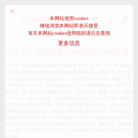
本网站使用cookies
继续浏览本网站即表示接受
阿
有关本网站cookies使用细则请点击查阅
特
更多信息
斯-
中
习近平：共同促进全球能源可持续发展
国
习近平：共同促进全球能源可持续发展 10月18日，“一带一路”能源部
长会议和国际能源变革论坛在江苏省苏州市召开。国家主席习近平致
信，向会议的召开表示热烈祝贺。 习近平在贺信中指出，共建“一带
一路”倡议提出5年来，得到国际社会广泛认同和积极参与，取得了丰
硕成果。我们愿同各方继续共同努力，坚持共商、共建、共享，推动
“一带一路”合作走深走实，更好造福各国人民。 习近平强调，能源合
作是共建“一带一路”的重点领域。我们愿同各国在共建“一带一路”框
架内加强能源领域合作，为推动共同发展创造有利条件，共同促进全
球能源可持续发展，维护全球能源安全。希望与会嘉宾就深化能源国
际合作和促进全球能源变革等重大问题深入交流、凝聚共识，推动建
立“一带一路”能源合作伙伴关系，为推动构建人类命运共同体作出积
极贡献。