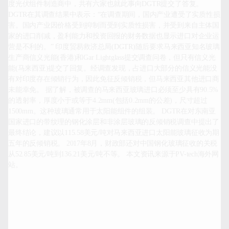
度光伏组件制造商中，共有六家也就此事向DGTR提交了答复。 
DGTR在其调查结果中表示：“在调查期间，国内产业遭受了实质性损
害。国内产业因价格受到抑制而受到实质性损害，并受到来自主体国
家的进口削减，盈利能力和投资回报的财务数据也显示进口对企业运
营是不利的。” 印度贸易救济总局(DGTR)随后要求马来西亚知名玻璃
生产商信义光能(香港)和Gar Lightglass提交调查问卷，但只有信义光
能(马来西亚)提交了回复。经调查发现，占进口大部分的信义光能没
有对印度存在倾销行为，因此免征反倾销税，但马来西亚其他进口商
未能幸免。 据了解，被调查的马来西亚玻璃进口必须至少具有90.5%
的透射率，厚度小于或等于4.2mm(包括0.2mm的公差)，尺寸超过
1500mm。这种玻璃通常用于太阳能组件的组装。 DGTR在对东南亚
国家进口的带纹理的钢化涂层和非涂层玻璃的反倾销税调查中提出了
最终结论，建议以115.58美元/吨对马来西亚进口太阳能玻璃征收为期
五年的反倾销税。 2017年8月，财政部还对中国钢化玻璃征收的关税
从52.85美元/吨到136.21美元/吨不等。 本文资讯来源于PV-tech海外网
站。