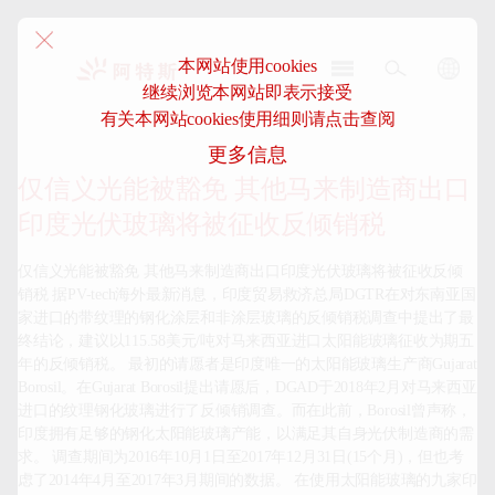
本网站使用cookies
继续浏览本网站即表示接受
阿
有关本网站cookies使用细则请点击查阅
特
更多信息
斯-
中
仅信义光能被豁免 其他马来制造商出口
国
印度光伏玻璃将被征收反倾销税
仅信义光能被豁免 其他马来制造商出口印度光伏玻璃将被征收反倾
销税 据PV-tech海外最新消息，印度贸易救济总局DGTR在对东南亚国
家进口的带纹理的钢化涂层和非涂层玻璃的反倾销税调查中提出了最
终结论，建议以115.58美元/吨对马来西亚进口太阳能玻璃征收为期五
年的反倾销税。 最初的请愿者是印度唯一的太阳能玻璃生产商Gujarat 
Borosil。在Gujarat Borosil提出请愿后，DGAD于2018年2月对马来西亚
进口的纹理钢化玻璃进行了反倾销调查。而在此前，Borosil曾声称，
印度拥有足够的钢化太阳能玻璃产能，以满足其自身光伏制造商的需
求。 调查期间为2016年10月1日至2017年12月31日(15个月)，但也考
虑了2014年4月至2017年3月期间的数据。 在使用太阳能玻璃的九家印