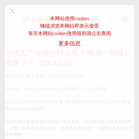
本网站使用cookies
继续浏览本网站即表示接受
阿
有关本网站cookies使用细则请点击查阅
特
更多信息
斯-
中
光伏主产业链价格全线下调 新一轮降价
国
潮来了？（2024.4.10）
2024-04-11 08:47来源：InfoLink Consulting

4月10日，InfoLink Consulting发布本周
光伏产业链
价格。

InfoLink公示价格时间区间主要为前周周四至本周周三正在执行和新
签订的合约价格范围。

现货价格主要参考超过100家厂商之资讯。主要取市场上最常成交的
「众数」资料作为公示价格（并非加权平均值）、根据市场实际情况
酌情调整。
