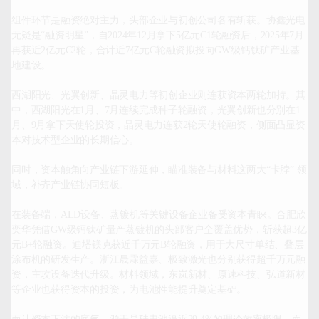
组件环节是融资绝对主力，头部企业与初创公司各有斩获。协鑫光电
无疑是“融资明星”，自2024年12月拿下5亿元C1轮融资后，2025年7月
再获近2亿元C2轮，合计近7亿元C轮融资拟投向GW级钙钛矿产业基
地建设。

西湖阳光、光翼创新、晶灵电力等初创企业则连获资本两轮加持。其
中，西湖阳光在1月、7月连续完成种子轮融资，光翼创新也分别在1
月、9月拿下天使轮投资，晶灵电力连获2轮天使轮融资，侧面凸显资
本对技术型企业的长期信心。

同时，资本触角向产业链下游延伸，瞄准装备与材料这两大“卡脖” 领
域，补齐产业链协同短板。

在装备端，ALD设备、蒸镀机等关键设备企业备受资本青睐。合肥欣
奕华凭借GW级钙钛矿量产蒸镀机的头部客户全覆盖优势，斩获超3亿
元B+轮融资。迪塔镁克获近千万元B轮融资，用于大尺寸单结、叠层
涂布机的研发生产。浙江晟霖益嘉、极致激光也分别获得超千万元融
资，主攻设备迭代升级。材料领域，东岚新材、原速科技、弘道新材
等企业也获得资本的投资，为电池性能提升奠定基础。
