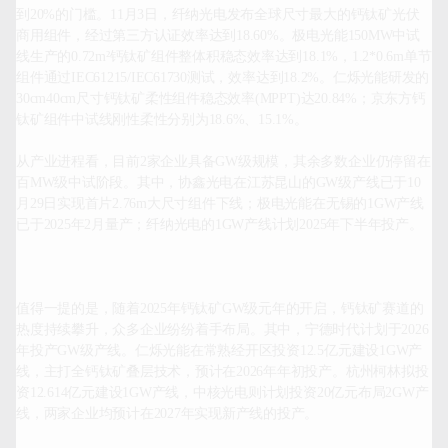
到20%的门槛。11月3日，纤纳光电发布全球尺寸最大的钙钛矿光伏
商用组件，经过第三方认证效率达到18.60%。极电光能150MW中试
线生产的0.72m²钙钛矿组件整体积稳态效率达到18.1%，1.2*0.6m单节
组件通过IEC61215/IEC61730测试，效率达到18.2%。仁烁光能研发的
30cm40cm尺寸钙钛矿柔性组件稳态效率(MPPT)达20.84%；京东方钙
钛矿组件中试线刚性柔性分别为18.6%、15.1%。

从产业进程看，目前2家企业具备GW级规模，其余多数企业仍停留在
百MW级中试阶段。其中，协鑫光电在江苏昆山的GW级产线已于10
月29日实现首片2.76m大尺寸组件下线；极电光能在无锡的1GW产线
已于2025年2月量产；纤纳光电的1GW产线计划2025年下半年投产。

值得一提的是，随着2025年钙钛矿GW级元年的开启，钙钛矿赛道的
热度持续攀升，众多企业纷纷着手布局。其中，宁德时代计划于2026
年投产GW级产线。仁烁光能在常熟经开区投资12.5亿元建设1GW产
线，主打全钙钛矿叠层技术，预计在2026年年初投产。杭州柯林拟投
资12.614亿元建设1GW产线，中核光电则计划投资20亿元布局2GW产
线，两家企业均预计在2027年实现新产线的投产。
