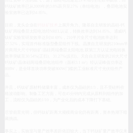
而让资本下注的底气，源于晶硅电池逼近29.4%的理论效率极限，而
钙钛矿效率已从2009年的3.8%跃升至27%（单结电池），叠层电池实
验室效率已达到34.85%。

目前，龙头企业在
钙钛矿技术
上展开角力。隆基自主研发的晶硅-钙
钛矿两端叠层太阳电池经NREL认证，转换效率达到34.85%。通威钙
钛矿实验室研发效率达到34.69%，210半片全尺寸电池效率达到
27.52%，实现首件标准版型叠层组件下线。晶澳自主研发的210mm半
片商用大尺寸钙钛矿/晶硅两端叠层太阳电池,获第三方认证光电转换
效率突破至30.54%(正扫)、31.27%(反扫)。天合自主研发的210大尺寸
钙钛矿/晶体硅两端叠层电池组件（面积3.1 m²）经认证峰值功率达
808W，是全球首块功率突破800W门槛的工业标准尺寸光伏组件产
品。

并且，钙钛矿原材料储量丰富，成本仅为晶硅的1/3，且不受硅料价
格波动影响。制备工艺方面，可在45分钟内完成从原料到组件的加
工，流程仅为晶硅的1/10，为产业化后的成本下降打下基础。

尽管前景光明，但钙钛矿距离大规模商业化仍有距离，资本热潮下暗
藏挑战。

事实上，实验室与量产效率差距依旧较大，当下钙钛矿量产效率仅来