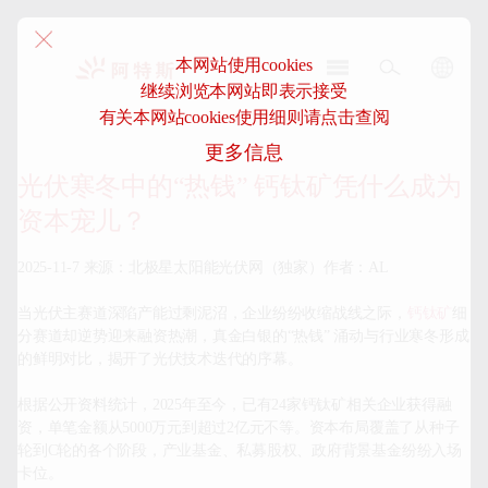
本网站使用cookies
继续浏览本网站即表示接受
阿
有关本网站cookies使用细则请点击查阅
特
更多信息
斯-
中
光伏寒冬中的“热钱” 钙钛矿凭什么成为
国
资本宠儿？
2025-11-7 来源：北极星太阳能光伏网（独家）作者：AL

当光伏主赛道深陷产能过剩泥沼，企业纷纷收缩战线之际，
钙钛矿
细
分赛道却逆势迎来融资热潮，真金白银的“热钱” 涌动与行业寒冬形成
的鲜明对比，揭开了光伏技术迭代的序幕。

根据公开资料统计，2025年至今，已有24家钙钛矿相关企业获得融
资，单笔金额从5000万元到超过2亿元不等。资本布局覆盖了从种子
轮到C轮的各个阶段，产业基金、私募股权、政府背景基金纷纷入场
卡位。
