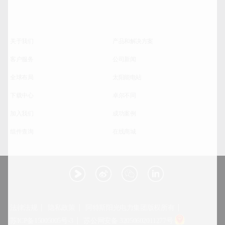
关于我们
产品和解决方案
客户服务
公司新闻
全球布局
太阳能电站
下载中心
卓尔不同
加入我们
成功案例
组件查询
在线商城
法律法规
隐私政策
阿特斯阳光电力集团版权所有
苏ICP备15005005号-3
苏公网安备 32050602011277号