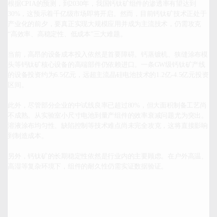
根据CPIA的预测，到2030年，我国钙钛矿组件的渗透率有望达到
30%，这预示着千亿级市场即将开启。然而，目前钙钛矿技术正处于
产业化的前夕，要真正实现大规模应用并成为主流技术，仍需攻克
“高效率、高稳定性、低成本”三大难题。

当前，高昂的设备成本投入依然是首要障碍。钙蒸镀机、狭缝涂布模
头等钙钛矿核心设备的高端部件仍依赖进口。一条GW级钙钛矿产线
的设备投资约为6.5亿元，远超主流晶硅电池技术的1.2亿-4.5亿元投资
区间。

此外，尽管部分企业的中试线良率已超过80%，但大面积制备工艺尚
不成熟。从实验室小尺寸电池到量产组件的效率衰减问题尤为突出。
溶液涂布均匀性、缺陷控制等技术难点尚未完全攻克，这将直接影响
到制造成本。

另外，钙钛矿的长期稳定性依然是行业内的主要顾虑。在户外高温、
高湿等复杂环境下，组件的耐久性仍需实证数据验证。
