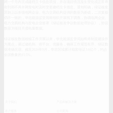
网一个月内完成建档立卡信息填报，并在项目情况发生变化或正常寿
命到期不再并网发电时及时变更建档立卡信息。通知明确，绿证核发
原则上以各级电网企业、电力交易机构提供的数据为基础，二次复核
仍不一致的，华北能源监管局将组织开展线下调查，协调电网企业、
电力交易机构与发电企业签署《绿证核发争议数据处理协议》，协议
数据为项目月度电量数据。

绿证核发数据校核工作开展以来，华北能源监管局始终将制度建设作
为重点，通过建机制、搭平台、优服务，确保工作规范有序、绿证数
据准确无误。截至2024年9月，华北区域累计核发绿证3.6亿个，约占
全国数量的15.5%。

关于我们
产品和解决方案
客户服务
公司新闻