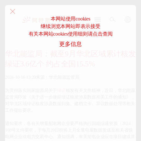
本网站使用cookies
继续浏览本网站即表示接受
阿
有关本网站cookies使用细则请点击查阅
特
更多信息
斯-
中
华北能监局：截至9月华北区域累计核发
国
绿证3.6亿个 约占全国15.5%
2024-10-16 13:20来源：华北能源监管局

为贯彻落实国家能源局关于
绿证
核发有关文件精神，近日，华北能源
监管局印发《关于进一步做好绿证核发涉及数据相关工作的通知》，
对华北区域绿证核发涉及数据归集、建档立卡、异议数据处理等相关
工作提出要求。

通知要求，各有关增量配电网企业要严格执行国能综通资质〔2024〕
108号文件要求，于每月20日前将上月全量电量数据发送至相关省级
电网企业或电力交易中心。通知强调，有关发电企业应在项目建成并