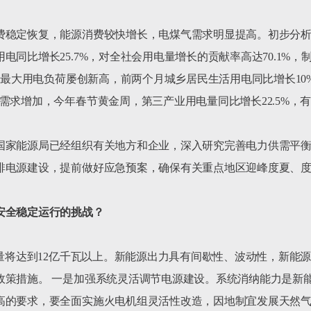
费稳定恢复，能源消费较快增长，电煤气需求明显提高。初步分
同比增长25.7%，对全社会用电量增长的贡献率高达70.1%，制
国最大用电负荷屡创新高，前两个月城乡居民生活用电同比增长10%，较
需求增加，今年春节黄金周，第三产业用电量同比增长22.5%，有
国家能源局已经组织有关地方和企业，深入研究完善电力供需平
排电源建设，提前做好应急预案，确保有关重点地区迎峰度夏、度
安全稳定运行的挑战？
容量将达到12亿千瓦以上。新能源出力具有间歇性、波动性，新能
策措施。 一是加强系统灵活调节电源建设。系统消纳能力是新能
高的要求，要全面实施火电机组灵活性改造，因地制宜发展天然