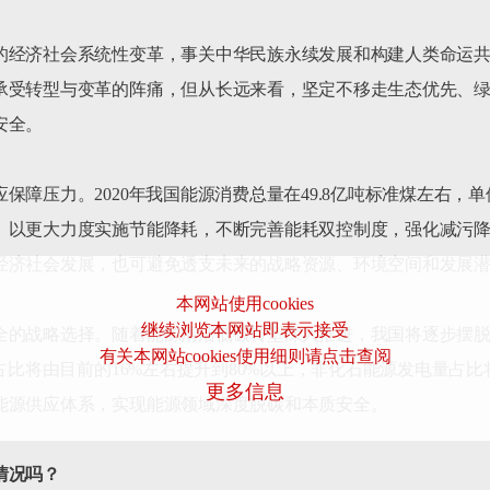
的经济社会系统性变革，事关中华民族永续发展和构建人类命运
承受转型与变革的阵痛，但从长远来看，坚定不移走生态优先、
全。

障压力。2020年我国能源消费总量在49.8亿吨标准煤左右，单位
。以更大力度实施节能降耗，不断完善能耗双控制度，强化减污
经济社会发展，也可避免透支未来的战略资源、环境空间和发展潜
本网站使用cookies
继续浏览本网站即表示接受
全的战略选择。随着能源清洁低碳转型深入推进，我国将逐步摆
有关本网站cookies使用细则请点击查阅
占比将由目前的16%左右提升到80%以上，非化石能源发电量占比
更多信息
能源供应体系，实现能源领域深度脱碳和本质安全。

情况吗？