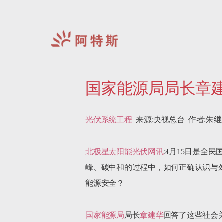
阿
特
国家能源局局长章
斯-
中
国
光伏系统工程
  来源:央视总台  作者:朱继华  20
北极星太阳能光伏网讯
:4月15日是全
峰、碳中和的过程中，如何正确认识与
能源安全？

国家能源局
局长
章建华
回答了这些社会关