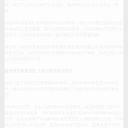
果，我们可以得出在较平坦的地区，高功率的组件非常适用这一结
论。

在如今行业都在忙着降低技术成本的时刻，集约化利用土地面积的所
带来的意义更为重要。因为就目前情况来看，十四五期间乃至到十五
五期间，土地将会是制约整个集中电站发展的重要阻碍。

基于此，能否提升单位面积发电量在竞价项目优选上则成为效能考核
的重要指标。由于高功率组件采用了大面积硅片制造，故在后期运维
组件技术极速更迭 大硅片组件应运而生
在这个急于降低光伏度电成本的时期，更多的组件商选择大硅片组
件，顺应组件发展趋势的同时也是看好了大硅片组件的未来发展前
景。

2020年2月27日，天合光能至尊组件全球首发，此系列组件正是时下
备受关注的210组件，同时也是天合光能开启500W大功率组件的开山
之作。据天合光能产品战略和价值管理负责人张映斌博士介绍，至尊
组件具有500＋W高功率、最高组件效率可达21%、且具备高可靠性