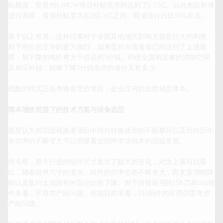
贴额度，仅贵州5.68GW项目补贴需求则达到了5.53亿。以此相应标准
进行测算，青海补贴需求在2亿-3亿之间，两省合计占比50%左右。

基于以上推算，这种结果对于全国其他地区影响无疑是巨大的刺激，
对于电价的竞争则更为激烈，如果贵州与青海省已经达到了上述规
模，那下降的电价将大于假设的5分钱。即便全国有足够的消纳空间
及相应补贴，能够下降5分钱电价的省份又有多少。

残酷的现实正在考验着竞价项目，企业仅有的出路就是降本。

降本增效前提下的技术方案与设备选型
惠星认为前四批领跑者项目中组件转换效率的不断攀升以及组件历年
来功率的不断变大可以明显看出组件市场技术的迅猛发展。

而今年，整个行业的组件尺寸发生了较大的变化，对比上表可以看
出，随着组件尺寸的变大，组件的功率也在不断变大，而支架用钢降
幅以及集约土地面积的百分比在下降。对于目前应用的158.75和166组
件来看，不存在产能问题。但就目前来看，210组件的应用仍需考虑
产能问题。
