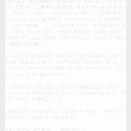
的优化也是行业关注的问题。在运输形式上，国内出货主要采用板车
运输，而海外出货主要使用集装箱运输。张映斌博士介绍：从物流成
本、运输安全、组件安全、操作便利等各方面考虑，至尊组件采用了
目前主流的包装方式和运输方式，即组件竖向堆码装柜。两托堆码
后，总高大约2.48m，小于集装箱门的高度2.58m，由受过培训的正规
工人操作，可以正常装卸货。堆码高度和集装箱门高之间还剩下0.1m
的操作空间，由此也可以推算，至尊组件的宽度，基本达到了装载及
防治的最大程度利用率。

张映斌博士认为至尊组件不但解决了整个行业所担心的大硅片组件的
可靠性问题及物流运输难题，同样可以兼容下游市场的应用。不但主
流组串式及集中式逆变器可以兼容，就连固定及跟踪支架兼容至尊组
件对应载荷分别达到5400 Pa/2400 Pa。

张映斌博士表示：经过实践，至尊组件为上游制造企业综合降本
5.2%-12%，为下游系统成本降低5%-10%，度电成本降低3%-4%。用
实际行动为整个产业链贡献价值。

“未来随着供应链主材的变化，至尊组件由5栏变成6栏，功率可以轻
松超过600W。”张映斌博士信心满满的说。

战争已然打响，除了迎难而上，我们别无选择。
