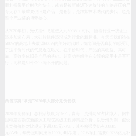
顺利搭乘平价时代的快车，或者是被新能源飞速旋转的车轮碾压的尸
骨无存？最重要仍旧是产品、是创新，是跟紧技术迭代的步伐，也是
整个产业链的博弈核心。

从2020年初，光伏组件飞速进入到500W＋时代，随着行业一线企业
逐步加速布局，大硅片组件逐渐成为行业的新标准。今天当我们站在
500W的高地上去展望600W的美好时代时，恍惚间是否真切的感受到
了这平价时代的气息近在咫尺。在平价时代，产品的高收益、高可
靠、高效率依旧是产品的基础。超高功率组件在实际的应用中是否可
行，同样是组件企业绕不开的问题。

两省或将“拿走”2020年大部分竞价份额
2020年竞价项目总补贴额度为15亿，青海、贵州两省占比惊人。据中
国电建西勘院新能源工程院高级工程师惠星分析，以贵州为例，假设
其竞价价格对比规定下调0.05元/kWh，其补贴强度仍有0.0885
元/kWh，年光照时间按照1100小时考虑，1GW项目需要0.9735亿元补