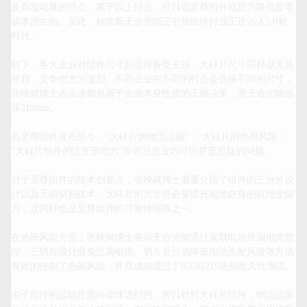
及高发电量的特点。基于以上特点，可以说至尊组件就是为降低度电
成本而生的。至此，标志着天合光能正引领组件行业正是迈入5.0新
时代。

时下，各大企业对组件尺寸的选择备受关注，大硅片尺寸同样是大势
所趋，竞争也尤为激烈。不同企业在不同的时点会选择不同的尺寸，
张映斌博士表示这都是基于企业本身性质的正确决策，而天合光能选
择210mm。

自至尊组件发布至今，“大硅片的物流运输”，“大硅片的热斑风险”，
“大硅片组件的抗变形能力”等依旧是业内讨论甚至质疑的问题。

对于至尊组件的技术创新点，张映斌博士着重介绍了组件的三分片设
计以及无损切割技术，大硅片的尺寸势必要提升电池自身的抗性变能
力，这同样也是至尊组件的可靠性保障之一。

在热斑风险方面，张映斌博士表示天合光能通过采取电池片漏电流管
控、三切片设计避免过高电流、切片后分选降低电池失配风险等方法
有效的控制了热斑风险，并且成功通过了IEC61215热斑耐久性测试。

由于组件的运输是面向全球进行的，所以针对大硅片组件，物流运输