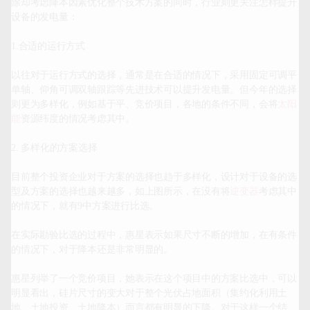
除却考虑降本因素优化整个技术方案的同时，行业则更关注怎样提升
设备的发电量：

1.合适的运行方式

以往对于运行方式的选择，通常是在合适的情况下，采用固定可调平
单轴、仰角可调双轴跟踪等先进技术可以提升发电量。但今年的选择
则更为多样化，例如基于平、竞价项目，各地的条件不同，会将
太阳
能
资源纬度的情况考虑其中。

2. 多样化的方案选择

目前整个投资企业对于方案的选择也趋于多样化，设计对于设备的选
型及方案的选择也越来越多，如上图所示，在没有将
逆变器
考虑其中
的情况下，就有9中方案进行比选。

在实际勘验比选的过程中，惠星表示如果尺寸不断的增加，在有条件
的情况下，对于降本还是非常明显的。

惠星列举了一个竞价项目，她表示在这个项目中的方案比选中，可以
明显看出，硅片尺寸的变大对于整个光伏占地面积（集约化利用土
地、土地投资、土地降本）而言都有明显的下降。对于这样一个结