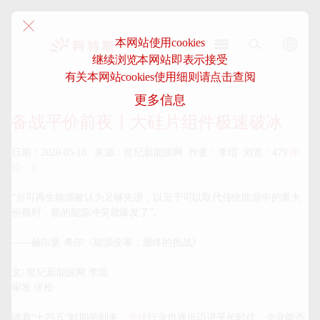
本网站使用cookies
继续浏览本网站即表示接受
阿
有关本网站cookies使用细则请点击查阅
特
更多信息
斯-
中
备战平价前夜丨大硅片组件极速破冰
国
日期：2020-05-18   来源：世纪新能源网  作者：李琨  浏览：479 
评
论：0
“当可再生能源被认为足够先进，以至于可以取代传统能源中的重大
份额时，新的能源冲突就爆发了”。

——赫尔曼·希尔《能源变革：最终的挑战》

文/ 世纪新能源网 李琨

审发 张松

随着“十四五”时期的到来，
光伏
行业也逐步迈进平价时代，企业能否