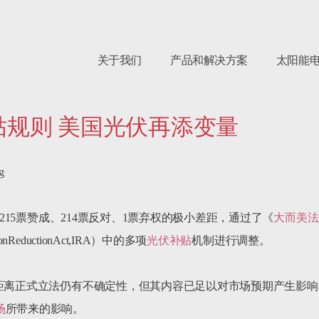
关于我们
产品和解决方案
太阳能
规则 美国光伏再添变量


以215票赞成、214票反对、1票弃权的极小差距，通过了《
大而美法
eductionAct,IRA）中的多项
光伏补贴
机制进行调整。

，距离正式立法仍有不确定性，但其内容已足以对市场预期产生影
场
所带来的影响。
