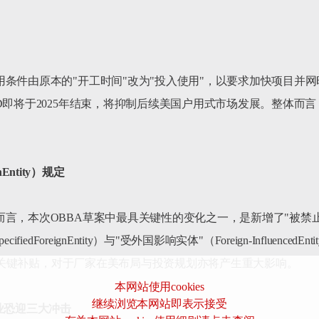
条件由原本的"开工时间"改为"投入使用"，以要求加快项目并
D即将于2025年结束，将抑制后续美国户用式市场发展。整体而言
Entity）规定
次OBBA草案中最具关键性的变化之一，是新增了"被禁止外国实体"（Pro
edForeignEntity）与"受外国影响实体"（Foreign-Influen
X等关键补贴，对于厂家在美布局与投资规划亦将产生重大影响。

本网站使用cookies
继续浏览本网站即表示接受
业恐迎三大冲击