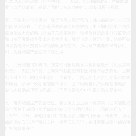
时及以上的大容量（功率×时长）、安全、高效储能建设，新能源企
业与该类储能签订租赁合同时，按其功率的1.2倍折算配储规模。

五、完善电力市场机制。现货市场连续运营前，独立储能参与中长期
电能量市场的，可同步享受调峰辅助服务收益，中长期电能量合同按
照自治区出台的电力交易有关规定执行，调峰价格按西北能源监管局
和自治区发展改革委出台文件为准。现货市场连续运行后，储能可参
与现货电能量交易及调频辅助服务交易，推动建立储能容量补偿机
制，支持储能产业健康平稳发展。

六、完善储能结算机制。独立储能损耗电量承担输配电价（免收基本
电费）、系统运行费、上网环节线损费用和政府性基金及附加，上网
电量对应的下网电量不承担上述费用。下网无功电量执行功率因数调
整电费。参与中长期电能量市场前，上下网电量执行火电基准电价；
参与中长期或现货市场后，上下网电量执行电能量市场交易价格。

七、落实储能生产安全责任。有关电力企业要严格落实《国家能源局
综合司关于加强电化学储能电站安全管理的通知》（国能综通安全
〔2022〕37号）和储能电站所在县区各职能部门安全工作要求，强化
储能电站安全运行责任主体，树牢安全意识，各县区要加强对储能项
目实施效果评估。
