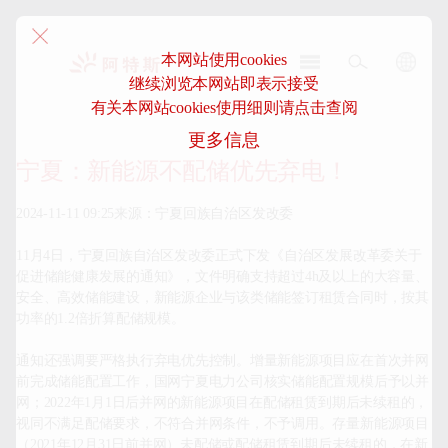
本网站使用cookies
继续浏览本网站即表示接受
阿
有关本网站cookies使用细则请点击查阅
特
更多信息
斯-
中
宁夏：新能源不配储优先弃电！
国
2024-11-11 09:25来源：宁夏回族自治区发改委

11月4日，宁夏回族自治区发改委正式下发《自治区发展改革委关于
促进储能健康发展的通知》，文件明确支持超过4h及以上的大容量、
安全、高效储能建设，新能源企业与该类储能签订租赁合同时，按其
功率的1.2倍折算配储规模。

通知还强调要严格执行弃电优先控制。增量新能源项目应在首次并网
前完成储能配置工作，国网宁夏电力公司核实储能配置规模后予以并
网；2022年1月1日后并网的新能源项目在配储租赁到期后未续租的，
视同不满足配储要求，不符合并网条件，不予调用。存量新能源项目
（2021年12月31日前并网）未配储或配储租赁到期后未续租的，在新