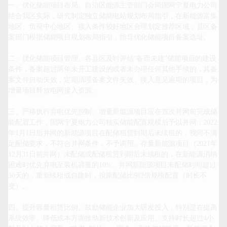
一、优化储能项目布局。自治区能源主管部门会同国网宁夏电力公司
结合我区实际，研究制定独立储能电站规划布局指引，在新能源富集
地区、负荷中心地区、接入条件较好地区合理划定推荐区域，县区备
案部门根据储能项目规划布局指引，指导优化储能项目备案选址。

二、优化储能项目管理。各县区及时评估“备而未建”储能项目的建设
条件，备案超过两年未开工建设的或者未办理任何其他手续的，其备
案文件自动失效，定期清理备案文件失效、接入意见逾期的项目，为
增量项目释放电网接入资源。

三、严格执行弃电优先控制。增量新能源项目应在首次并网前完成储
能配置工作，国网宁夏电力公司核实储能配置规模后予以并网；2022
年1月1日后并网的新能源项目在配储租赁到期后未续租的，视同不满
足配储要求，不符合并网条件，不予调用。存量新能源项目（2021年
12月31日前并网）未配储或配储租赁到期后未续租的，在新能源消纳
困难时优先弃电至装机容量的10%。并网新能源项目未配储时间超过
30天的，重新续租或自建时，按原配储比例2倍规模配置（时长不
变）。

四、提升容量租赁比例。鼓励储能企业加大研发投入，特别是在提高
系统效率、降低成本方面推动新技术创新及应用。支持时长超过4小