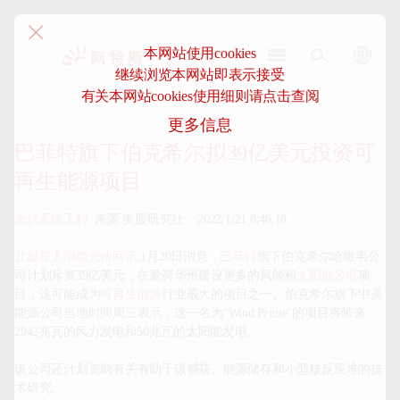
本网站使用cookies
继续浏览本网站即表示接受
阿
有关本网站cookies使用细则请点击查阅
特
更多信息
斯-
中
巴菲特旗下伯克希尔拟39亿美元投资可
国
再生能源项目
光伏系统工程
  来源:美股研究社    2022/1/21 8:46:10

北极星太阳能光伏网讯
:1月20日消息，
巴菲特
旗下伯克希尔哈撒韦公
司计划斥资39亿美元，在爱荷华州建设更多的风能和
太阳能发电
项
目，这可能成为
可再生能源
行业最大的项目之一。伯克希尔旗下中美
能源公司当地时间周三表示，这一名为“Wind Prime”的项目将带来
2042兆瓦的风力发电和50兆瓦的太阳能发电。

该公司还计划资助有关有助于碳捕获、能源储存和小型核反应堆的技
术研究。
