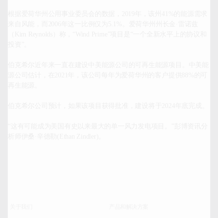
根据爱荷华州公用事业委员会的数据，2019年，该州41%的能源需求
来自风能，而2006年这一比例仅为5.1%。爱荷华州州长金·雷诺兹
（Kim Reynolds）称，“Wind Prime”项目是“一个全新水平上的协议和
投资”。

伯克希尔近年来一直在建设中美能源公司的可再生能源项目。中美能
源公司估计，在2021年，该公司每年为爱荷华州的客户提供88%的可
再生能源。

伯克希尔公司预计，如果该项目获得批准，建设将于2024年底完成。

“这有可能成为美国有史以来最大的单一风力发电项目。”彭博资讯分
析师伊桑·辛德勒(Ethan Zindler)。		
关于我们
产品和解决方案