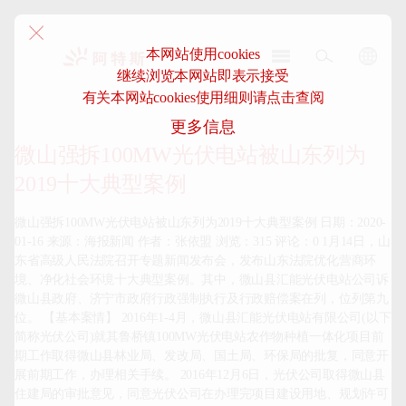
本网站使用cookies
继续浏览本网站即表示接受
阿
有关本网站cookies使用细则请点击查阅
特
更多信息
斯-
中
微山强拆100MW光伏电站被山东列为
国
2019十大典型案例
微山强拆100MW光伏电站被山东列为2019十大典型案例 日期：2020-
01-16 来源：海报新闻 作者：张依盟 浏览：315 评论：0 1月14日，山
东省高级人民法院召开专题新闻发布会，发布山东法院优化营商环
境、净化社会环境十大典型案例。其中，微山县汇能光伏电站公司诉
微山县政府、济宁市政府行政强制执行及行政赔偿案在列，位列第九
位。 【基本案情】 2016年1-4月，微山县汇能光伏电站有限公司(以下
简称光伏公司)就其鲁桥镇100MW光伏电站农作物种植一体化项目前
期工作取得微山县林业局、发改局、国土局、环保局的批复，同意开
展前期工作，办理相关手续。 2016年12月6日，光伏公司取得微山县
住建局的审批意见，同意光伏公司在办理完项目建设用地、规划许可