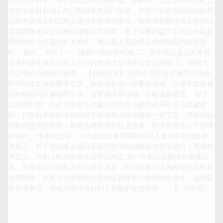
人的合理诉求，维护其正当的信赖利益。本案中，光伏公司就涉案光
伏发电项目前期工作已取得相关部门批复。光伏公司有理由相信政府
已经允诺其在约定地点建设光伏发电项目。被诉强制执行决定的作出
直接导致光伏公司难以继续生产经营，基于信赖利益产生的损失以及
因强拆行为造成的扩大损失，微山县人民政府应承担相应的赔偿责
任。 据此，判决：一、撤销一审法院判决;二、责令微山县人民政府
于本判决生效之日起九十日内对光伏公司依法予以赔偿;三、驳回光
伏公司的其他诉讼请求。 【典型意义】 招商引资是促进地方经济和
民营经济发展的重要引擎，政府和企业一定要在法律、法规和政策规
定的框架内从事招商引资、投资建设等活动，不能逾越底线。 对于
以招商引资、行政允诺等方式吸引民营企业参与政府有关项目建设
的，行政机关在执法过程中不应简单以违法建设一拆了之，而应结合
信赖利益保护原则，兼顾法律效果和社会效果，给予投资者公平合理
的保护。 本案的处理，一方面指出投资项目的引入建设不能违反有
关规定，对于违法建设项目采取行政强制措施应当依法进行，遵循程
序正义，否则人民法院将依法予以纠正;另一方面从信赖保护角度出
发，判令先由行政机关作出赔偿决定，对行政相对人的相应损失给予
合理弥补，从而充分发挥司法权的监督性和行政权的专业性，这对妥
善处理争议、优化营商环境起到了积极的促进作用。（文/ 张依盟）