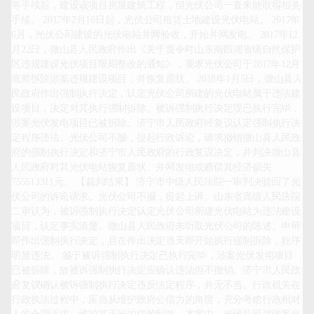
等手续后，建设该项目房屋建筑工程，但光伏公司一直未能取得相关
手续。 2017年2月16日起，光伏公司租赁土地建设光伏电站。 2017年
6月，光伏公司建设的光伏电站并网验收，开始并网发电。 2017年12
月22日，微山县人民政府作出《关于责令对山东南四湖省级自然保护
区违规建设光伏项目限期整改的通知》，要求光伏公司于2017年12月
底前拆除涉案违规建设项目，并恢复原状。 2018年1月5日，微山县人
民政府作出强制执行决定，认定光伏公司所建的光伏电站属于违法建
设项目，决定对其执行强制拆除。被诉强制执行决定现已执行完毕，
涉案光伏发电项目已被拆除。济宁市人民政府经复议认定强制执行决
定程序违法。光伏公司不服，提起行政诉讼，请求撤销微山县人民政
府的强制执行决定和济宁市人民政府的行政复议决定，并判决微山县
人民政府对其光伏电站恢复原状、并网发电或赔偿其经济损失
755513311元。 【裁判结果】 济宁市中级人民法院一审判决驳回了光
伏公司的诉讼请求。光伏公司不服，提起上诉。山东省高级人民法院
二审认为，被诉强制执行决定认定光伏公司所建光伏电站为违法建设
项目，认定事实清楚。微山县人民政府未听取光伏公司的陈述、申辩
即作出强制执行决定，且在作出决定当天即开始执行强制拆除，程序
明显违法。 鉴于被诉强制执行决定已执行完毕，涉案光伏发电项目
已被拆除，故被诉强制执行决定应确认违法但不撤销。济宁市人民政
府复议确认被诉强制执行决定违反法定程序，并无不当。行政机关在
行政执法过程中，应当从维护政府公信力的角度，充分考虑行政相对