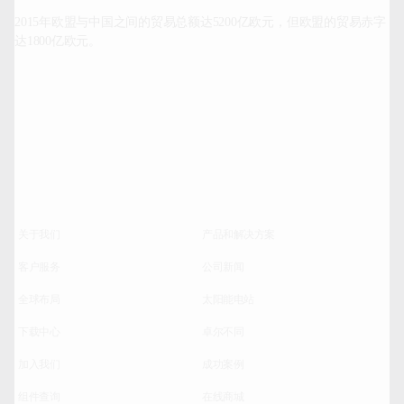
2015
年欧盟与中国之间的贸易总额达
5200
亿欧元，但欧盟的贸易赤字
达
1800
亿欧元。
关于我们
产品和解决方案
客户服务
公司新闻
全球布局
太阳能电站
下载中心
卓尔不同
加入我们
成功案例
组件查询
在线商城