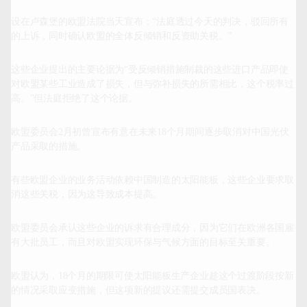
设在卢森堡的欧盟法院当天宣布：
“
法庭透过今天的判决，驳回所有
的上诉，同时确认欧盟的全体反倾销和反资助关税。
”
这些企业提出的主要论据为
“
受反倾销措施制裁的这些进口产品即使
对欧盟某些工业造成了损失，但与弥补损失的所需相比，这个税率过
高。
”
但法庭拒绝了这个论据。
欧盟委员会
2
月初曾宣布有意在未来
18
个月期间逐步取消对中国光伏
产品采取的措施。
有些欧盟企业的业务活动依赖中国制造的太阳能板，这些企业要求取
消这些关税，因为这导致成本提高。
欧盟委员会承认这些企业的诉求有合理成分，因为它们在欧洲各国雇
有大批员工，而且对欧盟实现环保与气候方面的目标至关重要。
欧盟认为，
18
个月的期限可使太阳能板生产企业趁这个过渡阶段按新
的情况采取应变措施，但这项新的提议还需提交成员国表决。