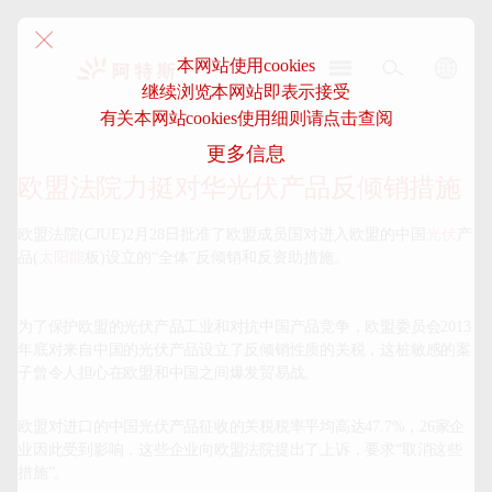
本网站使用cookies
继续浏览本网站即表示接受
阿
有关本网站cookies使用细则请点击查阅
特
更多信息
斯-
中
欧盟法院力挺对华光伏产品反倾销措施
国
欧盟法院
(CJUE)2
月
28
日批准了欧盟成员国对进入欧盟的中国
光伏
产
品
(
太阳能
板
)
设立的
“
全体
”
反倾销和反资助措施。
为了保护欧盟的光伏产品工业和对抗中国产品竞争，欧盟委员会
2013
年底对来自中国的光伏产品设立了反倾销性质的关税，这桩敏感的案
子曾令人担心在欧盟和中国之间爆发贸易战。
欧盟对进口的中国光伏产品征收的关税税率平均高达
47.7%
，
26
家企
业因此受到影响，这些企业向欧盟法院提出了上诉，要求
“
取消这些
措施
”
。