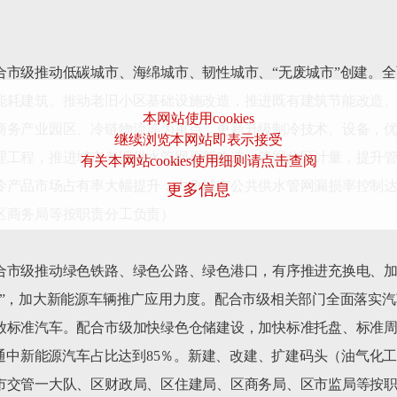
合市级推动低碳城市、海绵城市、韧性城市、“无废城市”创建。
能耗建筑。推动老旧小区基础设施改造，推进既有建筑节能改造
本网站使用cookies
商务产业园区、冷链物流等为重点，更新升级制冷技术、设备，
继续浏览本网站即表示接受
工程，推进城市老旧供水管网更新改造、管网分区计量，提升管网
有关本网站cookies使用细则请点击查阅
冷产品市场占有率大幅提升，力争城市公共供水管网漏损率控制
更多信息
商务局等按职责分工负责）

合市级推动绿色铁路、绿色公路、绿色港口，有序推进充换电、
程”，加大新能源车辆推广应用力度。配合市级相关部门全面落实
放标准汽车。配合市级加快绿色仓储建设，加快标准托盘、标准
交通中新能源汽车占比达到85％。新建、改建、扩建码头（油气化工
市交管一大队、区财政局、区住建局、区商务局、区市监局等按