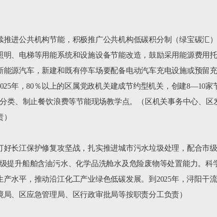


续推进公共机构节能，积极推广公共机构低碳积分制（绿宝碳汇
照明、电梯等用能系统和设施设备节能改造，鼓励采用能源费用
新能源汽车，新建和既有停车场要配备电动汽车充电设施或预留
25年，80％以上的区属党政机关建成节约型机关，创建8—10
垃圾分类、制止餐饮浪费等节能现场教学点。（区机关事务中心、区
）

打好长江保护修复攻坚战，扎实推进城市污水垃圾处理，配合市级推
市级提升船舶含油污水、化学品洗舱水及危险废物等处置能力。科
产水平，推动沿江化工产业绿色低碳发展。到2025年，浔阳干流
境局、区应急管理局、区行政审批局等按职责分工负责）
