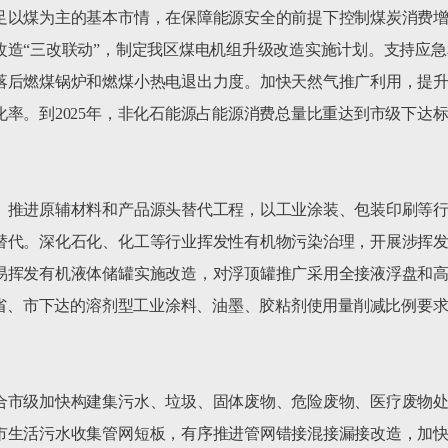
足以煤为主的基本市情，在保障能源安全的前提下控制煤炭消费
改造“三改联动”，制定我区煤电机组升级改造实施计划。支持应
落后燃煤锅炉和燃煤小热电退出力度。加快天然气推广利用，提
率。到2025年，非化石能源占能源消费总量比重达到市级下达
。推进原辅材料和产品源头替代工程，以工业涂装、包装印刷等
替代。深化石化、化工等行业挥发性有机物污染治理，开展涉挥
易挥发有机液体储罐实施改造，对浮顶罐推广采用全接液浮盘和
成省、市下达的溶剂型工业涂料、油墨、胶粘剂使用量削减比例要
合市级加快构建集污水、垃圾、固体废物、危险废物、医疗废物
市生活污水收集管网短板，有序推进管网错接混接漏接改造，加