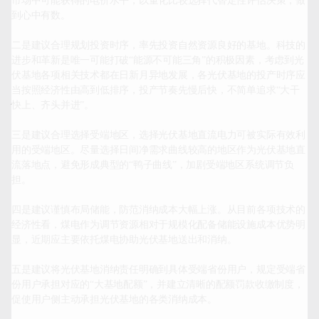
市场中可能获得的电价水平，以量化比较选择代替定性评估决策，做
到心中有数。

二是建议合理规划投资时序，率先投资自然资源良好的基地。科技的
进步和革新是唯一可能打破“能源不可能三角”的积极因素，考虑到光
伏基地各项相关技术都在日新月异地发展，各光伏基地的投产时序应
当按照经济性由高到低排序，投产节奏先慢后快，不简单追求“大干
快上、齐头并进”。

三是建议合理选择受端地区，选择光伏基地直流电力可被实际有效利
用的受端地区。尽量选择日间净需求曲线较高的地区作为光伏基地直
流落地点，避免形成典型的“鸭子曲线”，加剧受端地区系统调节负
担。

四是建议谨慎布局储能，防范消纳成本大幅上涨。从目前各项技术的
经济性看，煤电作为调节资源相对于规模化配备储能设施成本优势明
显，近期应主要依托煤电协助光伏基地送出和消纳。

五是建议将光伏基地消纳责任明确到具体受端省份用户，规定受端省
份用户承担对应的“大基地配额”，并建立清晰的配额罚款收缴制度，
促使用户侧主动承担光伏基地的各类消纳成本。
