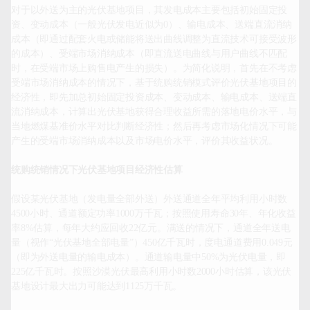
对于以外送为主的光伏基地项目，其发电成本主要包括初始固定投
资、变动成本（一般光伏发电近似为0）、输电成本、送端直流消纳
成本（即通过配套火电或储能将送出曲线调整为直流技术可接受波形
的成本）、受端市场消纳成本（即直流送电曲线与用户曲线不匹配
时，在受端市场上购售电产生的损失）。为简化说明，首先在不考虑
受端市场消纳成本的情况下，基于统购统销模式评价光伏基地项目的
经济性，即先加总初始固定投资成本、变动成本、输电成本、送端直
流消纳成本，计算出光伏基地获得合理收益所需的落地电价水平，与
当地燃煤基准价水平对比判断经济性；然后再考虑市场化情况下可能
产生的受端市场消纳成本以及市场电价水平，评价其收益状况。

统购统销情况下光伏基地项目经济性估算
假设某光伏基地（发电量全部外送）外送通道全年平均利用小时数
4500小时、通道额定功率1000万千瓦；按照使用寿命30年、年化收益
率8%估算，每年大约应回收22亿元。满送的情况下，通道全年送电
量（视作“光伏基地全部电量”）450亿千瓦时，度电通道费用0.049元
（即为外送电量的输电成本）。通道输电量中50%为光伏电量，即
225亿千瓦时。按照沙漠光伏最高利用小时数2000小时估算，该光伏
基地设计最大出力可能达到1125万千瓦。
