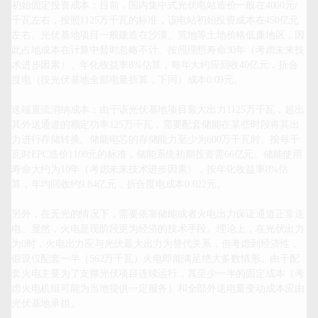
初始固定投资成本：目前，国内集中式光伏电站造价一般在4000元/
千瓦左右，按照1125万千瓦的标准，该电站初始投资成本在450亿元
左右。光伏基地项目一般建造在沙漠、荒地等土地价格低廉地区，因
此占地成本在计算中暂时忽略不计。按照理想寿命30年（考虑未来技
术进步因素）、年化收益率8%估算，每年大约应回收40亿元，折合
度电（按光伏基地全部电量折算，下同）成本0.09元。

送端直流消纳成本：由于该光伏基地项目最大出力1125万千瓦，超出
其外送通道的额定功率125万千瓦，需要配套储能在某些时段将其出
力进行存储转换。储能电芯的存储能力至少为600万千瓦时。按每千
瓦时EPC造价1100元的标准，储能系统初期投资需66亿元。储能使用
寿命大约为10年（考虑未来技术进步因素），按年化收益率8%估
算，年均回收约9.84亿元，折合度电成本0.022元。

另外，在无光的情况下，需要依靠储能或者火电出力保证通道正常送
电。显然，火电是现阶段更为经济的技术手段。理论上，在光伏出力
为0时，火电出力应与光伏最大出力为替代关系，但考虑到经济性，
假设仅配套一半（562万千瓦）火电即能满足绝大多数情形。由于配
套火电主要为了支撑光伏项目连续运行，其至少一半的固定成本（考
虑火电机组可能为当地提供一定服务）和全部外送电量变动成本应由
光伏基地承担。
