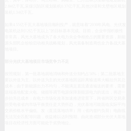
瓦；其中，库布齐、乌兰布和、腾格里、巴丹吉林沙漠基地规划装机
2.84亿千瓦,采煤沉陷区规划装机0.37亿千瓦,其他沙漠和戈壁地区规划
装机1.34亿千瓦。

如果4.55亿千瓦大基地项目顺利投产，就意味着“2030年风电、光伏发
电装机达到12亿千瓦以上”的目标基本完成。目前，企业申报积极性
非常高，风光大基地成为了各大电力央企争相抢占的重要资源，新能
源头部民企纷纷启动相关战略规划，风光装备制造商也全力备战大基
地项目。

部分光伏大基地项目市场竞争力不足
按照规划，第一批基地就地消纳和外送分别约占50%；第二批基地主
要以外送为主。以外送为主的光伏基地因远距离输送将大幅抬升其总
成本；由于新能源出力不均匀，不能满足直流通道输送的要求，需要
送端基地配套火电、储能等调节电源保障新能源电力的送出，将进一
步抬升总成本；在电力市场化改革加速推进背景下，跨省跨区交易承
担受电省省内市场平衡责任是大势所趋，光伏基地可能面临实际平均
交易价格水平偏低、发（直流落地功率）用（省内签约负荷）电曲线
无法完全匹配等问题，收益难以达到预期。由此造成部分光伏大基地
项目在经济性方面可能处于劣势地位。
