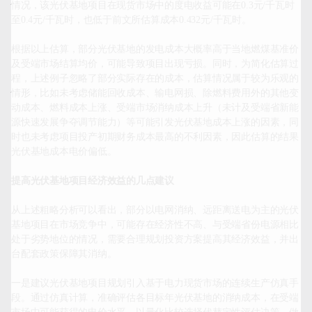
情况，该光伏基地项目在现货市场中的度电收益可能在0.3元/千瓦时
至0.4元/千瓦时，也低于前文所估算成本0.432元/千瓦时。

根据以上估算，部分光伏基地的发电成本大概率高于当地燃煤基准价
及受端市场结算均价，可能导致项目出现亏损。同时，为简化估算过
程，上述例子忽略了部分实际存在的成本，估算情况属于较为乐观的
情形，比如未考虑储能回收成本、输电网损、除燃料费用外的其他变
动成本、燃料成本上涨、受端市场消纳成本上升（未计及受端省新能
源快速发展争夺调节能力）等可能引发光伏基地成本上涨的因素，同
时也未考虑项目投产初期财务成本最高的不利因素，因此估算的结果
光伏基地成本电价偏低。

提高光伏基地项目经济效益的几点建议
从上述粗略分析可以看出，部分以电网消纳、远距离送电为主的光伏
基地项目在市场竞争中，可能存在经济性不高、与受端省份电源相比
处于劣势地位的情况，需要合理规划投资方案提高其经济效益，并出
台配套政策保障其消纳。

一是建议光伏基地项目规划引入基于电力现货市场的连续生产仿真手
段。通过仿真计算，准确评估各目标年光伏基地的消纳成本，在受端