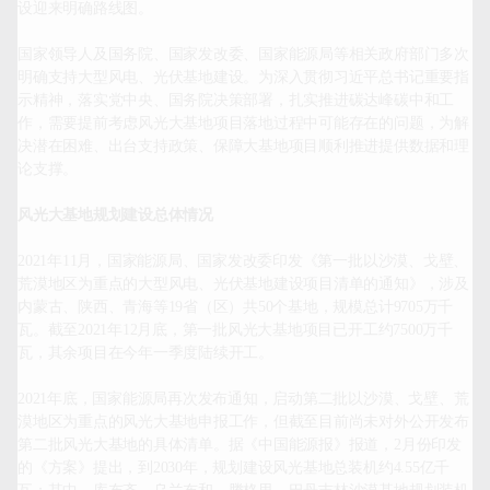
设迎来明确路线图。

国家领导人及国务院、国家发改委、国家能源局等相关政府部门多次
明确支持大型风电、光伏基地建设。为深入贯彻习近平总书记重要指
示精神，落实党中央、国务院决策部署，扎实推进碳达峰碳中和工
作，需要提前考虑风光大基地项目落地过程中可能存在的问题，为解
决潜在困难、出台支持政策、保障大基地项目顺利推进提供数据和理
论支撑。

风光大基地规划建设总体情况
2021年11月，国家能源局、国家发改委印发《第一批以沙漠、戈壁、
荒漠地区为重点的大型风电、光伏基地建设项目清单的通知》，涉及
内蒙古、陕西、青海等19省（区）共50个基地，规模总计9705万千
瓦。截至2021年12月底，第一批风光大基地项目已开工约7500万千
瓦，其余项目在今年一季度陆续开工。

2021年底，国家能源局再次发布通知，启动第二批以沙漠、戈壁、荒
漠地区为重点的风光大基地申报工作，但截至目前尚未对外公开发布
第二批风光大基地的具体清单。据《中国能源报》报道，2月份印发
的《方案》提出，到2030年，规划建设风光基地总装机约4.55亿千