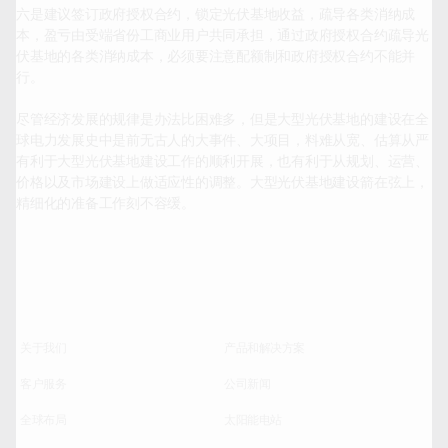
六是建议签订政府授权合约，锁定光伏基地收益，疏导各类消纳成
本，盈亏由受端省份工商业用户共同承担，通过政府授权合约疏导光
伏基地的各类消纳成本，必须要注意配额制和政府授权合约不能并
行。

尽管经济发展的规律是办法比困难多，但是大型光伏基地的建设在全
球电力发展史中是前无古人的大事件、大项目，料难从宽、估算从严
有利于大型光伏基地建设工作的顺利开展，也有利于从规划、运营、
价格以及市场建设上做适应性的调整。大型光伏基地建设箭在弦上，
精细化的准备工作刻不容缓。		
关于我们
产品和解决方案
客户服务
公司新闻
全球布局
太阳能电站