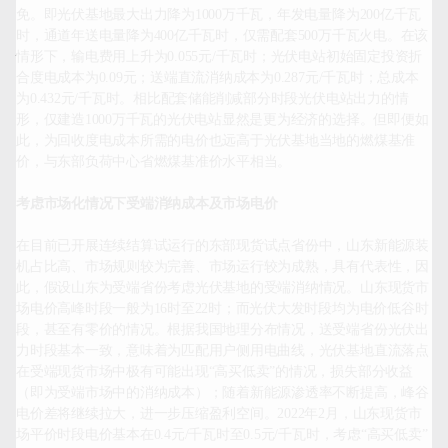
免。即光伏基地最大出力降为1000万千瓦，年发电量降为200亿千瓦
时，通道年送电量降为400亿千瓦时，仅需配套500万千瓦火电。在该
情形下，输电费用上升为0.055元/千瓦时；光伏电站初始固定投资折
合度电成本为0.09元；送端直流消纳成本为0.287元/千瓦时；总成本
为0.432元/千瓦时。相比配套储能削减部分时段光伏电站出力的情
形，仅建造1000万千瓦的光伏电站显然是更为经济的选择。但即便如
此，为回收度电成本所需的电价也远高于光伏基地当地的燃煤基准
价，与东部负荷中心省燃煤基准价水平相当。

考虑市场化情况下受端消纳成本及市场电价
在目前已开展连续结算试运行的东部现货试点省份中，山东新能源装
机占比高、市场规则较为完善、市场运行较为成熟，具有代表性，因
此，假设山东为受端省份考虑光伏基地的受端消纳情况。山东现货市
场电价高峰时段一般为16时至22时；而光伏大发时段均为电价低谷时
段，甚至有零价的情况。根据我国地理分布情况，送受端省份光伏出
力时段基本一致，意味着为匹配用户侧用电曲线，光伏基地直流落点
在受端现货市场中极有可能出现“高买低卖”的情况，损失部分收益
（即为受端市场中的消纳成本）；随着新能源渗透率不断提高，峰谷
电价差将继续拉大，进一步压缩盈利空间。2022年2月，山东现货市
场平价时段电价基本在0.4元/千瓦时至0.5元/千瓦时，考虑“高买低卖”