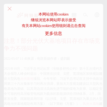
本网站使用cookies
继续浏览本网站即表示接受
阿
有关本网站cookies使用细则请点击查阅
特
更多信息
斯-
中
注意！部分光伏大基地项目存在市场竞
国
争力不强问题
2022-05-07 11:49来源：电联新媒作者：盛韵颖

2021年10月，习近平总书记出席《生物多样性公约》第十五次缔约方
大会领导人峰会时提出，中国将在沙漠、戈壁、荒漠地区加快规划建
设大型风电
光伏基地
项目。今年年初，习近平总书记在主持中央政治
局第三十六次集体学习时再次强调，要加大力度规划建设以大型风光
电基地为基础、以其周边清洁高效先进节能的煤电为支撑、以稳定安
全可靠的特高压输变电线路为载体的新能源供给消纳体系。2月，国
家发改委、国家能源局印发《以沙漠、戈壁、荒漠地区为重点的大型
风电光伏基地规划布局方案》（以下简称《方案》），
风光大基地
建