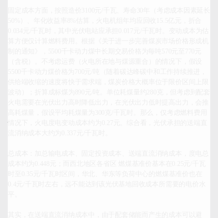
固定成本方面，按照造价3100元/千瓦、寿命30年（考虑成本因素延长
50%）、年化收益率8%估算，火电机组年均应回收15.5亿元，折合
0.034元/千瓦时，其中光伏电站应承担0.017元/千瓦时。变动成本为估
算方便仅计算燃料费用。根据《关于进一步完善煤炭市场价格形成机
制的通知》，5500千卡动力煤中长期交易价格为每吨570元至770元
（含税）。不考虑运费（火电所在地与煤源重合）的情况下，假设
5500千卡动力煤价格为700元/吨（随着碳达峰碳中和工作持续推进，
供给端收缩的速度将快于需求端，煤炭价格大概率位于限价区间上限
波动）；折算成标煤为890元/吨。单位耗煤量约280克，但考虑到配套
火电需要在光伏出力高时降低出力，在光伏出力低时提高出力，会推
高耗煤量，假设平均耗煤量为300克/千瓦时。那么，仅考虑燃料费用
情况下，火电度电变动成本约为0.27元。综合看，光伏承担的送端直
流消纳成本大约为0.337元/千瓦时。

总成本：加总输电成本、固定投资成本、送端直流消纳成本，度电总
成本约为0.448元；而西北地区各省区 燃煤基准价基本在0.25元/千瓦
时至0.35元/千瓦时区间，华北、华东等负荷中心的燃煤基准价也在
0.4元/千瓦时左右，远不能达到该光伏基地回收成本所需要的电价水
平。

其实，在送端直流消纳成本中，由于配套储能而产生的成本可以避