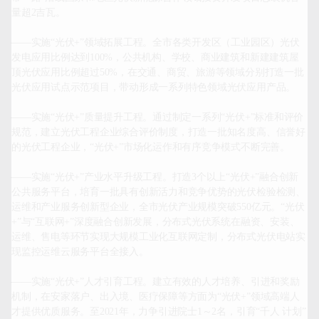
量超2吉瓦。

——实施“光伏+”领域拓展工程。全市各类开发区（工业园区）光伏
发电应用比例达到100%，公共机构、学校、商业建筑和新建建筑屋
顶光伏应用比例超过50%，在交通、商贸、旅游等领域分别打造一批
光伏应用试点示范项目，带动形成一系列特色领域光伏应用产品。

——实施“光伏+”质量提升工程。通过制定一系列“光伏+”标准和评价
规范，建立光伏工程企业综合评价制度，打造一批知名度高、信誉好
的光伏工程企业，“光伏+”市场化运作和有序竞争模式不断完善。

——实施“光伏+”产业水平升级工程。打造3个以上“光伏+”融合创新
公共服务平台，培育一批具有创新活力和竞争优势的光伏检验检测、
运维和产业服务创新型企业，全市光伏产业规模突破550亿元。“光伏
+”与“互联网+”深度融合创新发展，分布式光伏系统在融资、安装、
运维、售电等环节实现大规模工业化互联网定制，分布式光伏电站实
现监控运维云服务平台全接入。

——实施“光伏+”人才引育工程。建立有效的人才培养、引进和奖励
机制，在安家落户、出入境、医疗保障等方面为“光伏+”领域高端人
才提供优质服务。至2021年，力争引进院士1～2名，引育“千人 计划”