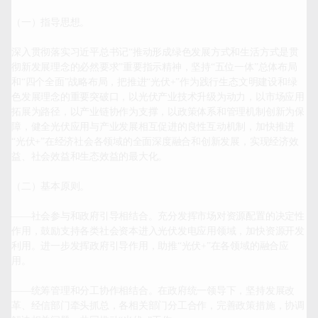
（一）指导思想。

深入贯彻落实习近平总书记“推动形成绿色发展方式和生活方式是贯
彻新发展理念的必然要求”重要指示精神，坚持“五位一体”总体布局
和“四个全面”战略布局，把推进“光伏+”作为践行生态文明建设和绿
色发展理念的重要突破口，以光伏产业技术升级为动力，以市场应用
拓展为路径，以产业链协作为支撑，以政策体系和管理机制创新为保
障，健全光伏应用与产业发展相互促进的良性互动机制，加快推进
“光伏+”在经济社会各领域的全面深度融合和创新发展，实现经济效
益、社会效益和生态效益的最大化。

（二）基本原则。

——社会参与和政府引导相结合。充分发挥市场对资源配置的决定性
作用，鼓励支持各类社会资本进入光伏发电应用领域，加快资源开发
利用。进一步发挥政府引导作用，助推“光伏+”在各领域的融合应
用。

——统筹管理和分工协作相结合。在政府统一领导下，坚持发展改
革、经信部门牵头抓总，各相关部门分工合作，完善政策措施，协调