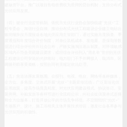
建融资平台。推广以项目售电收费权为质押的贷款机制，支持分布式
光伏应用发展。

（四）健全行业监管机制。依托市光伏行业协会加快组建“光伏+”工
程专委会，加强行业自律。推动分布式光伏工程建设企业建立电站台
账明细并按月度报送各地光伏应用主管部门，通过实施月度抽查、季
度通报和年度综合评价制度，对单位装机成本、发电量、质保期等数
据进行综合评价并向社会公布，严格实施淘汰退出制度。对环境敏感
区域内不符合美观建设要求，或经综合评价列入“黑名单”管控的光伏
工程建设公司安装的光伏电站，电力部门不予并网接入，取消市、区
两级补助享受资格，按照合同有关规定依法处理。

（五）营造浓厚发展氛围。在报刊、电视、电台、网络等各种媒体，
全方位、多角度、立体式开展“光伏+”主题宣传活动，广泛宣传光伏
应用政策，提高市场普及程度。对光伏应用建设模式、协议签订、安
装并网、补贴发放等各环节进行全流程公示，向社会提供菜单式选择
和全方位服务，打造开放公平的市场竞争环境。不定期组织“光伏+”
市场客户、设计、施工等相关主体开展技术培训，激发社会各界参与
光伏应用的积极性。
