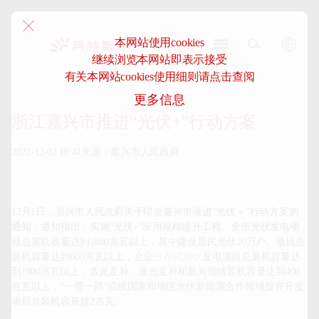
本网站使用cookies
继续浏览本网站即表示接受
阿
有关本网站cookies使用细则请点击查阅
特
更多信息
斯-
中
浙江嘉兴市推进“光伏+”行动方案
国
2022-12-02 10:41来源：嘉兴市人民政府

12月1日，嘉兴市人民政府关于印发嘉兴市推进“光伏＋”行动方案的
通知，通知指出，实施“光伏+”应用规模提升工程。全市光伏发电项
目总装机容量达到2800兆瓦以上，其中建设居民光伏20万户、项目总
装机容量达到600兆瓦以上，企业
分布式光伏
发电项目总装机容量达
到1800兆瓦以上，农光互补、渔光互补和新兴领域装机容量达到400
兆瓦以上，“一带一路”沿线国家和地区光伏新能源合作领域投资开发
项目总装机容量超2吉瓦。
