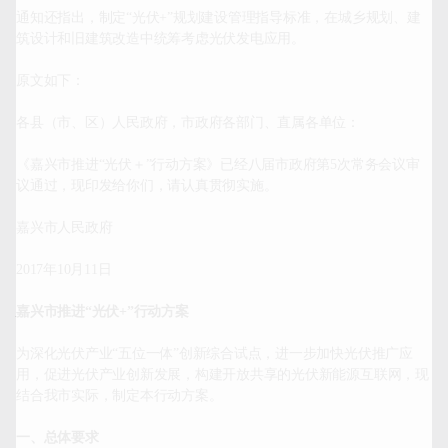
通知还指出，制定“光伏+”规划建设管理指导标准，在城乡规划、建
筑设计和旧建筑改造中统筹考虑光伏发电应用。

原文如下：

各县（市、区）人民政府，市政府各部门、直属各单位：

《嘉兴市推进“光伏＋”行动方案》已经八届市政府第5次常务会议审
议通过，现印发给你们，请认真贯彻实施。

嘉兴市人民政府

2017年10月11日

嘉兴市推进
“
光伏
+”
行动方案
为深化光伏产业“五位一体”创新综合试点，进一步加快光伏推广应
用，促进光伏产业创新发展，构建开放共享的光伏新能源互联网，现
结合我市实际，制定本行动方案。

一、总体要求