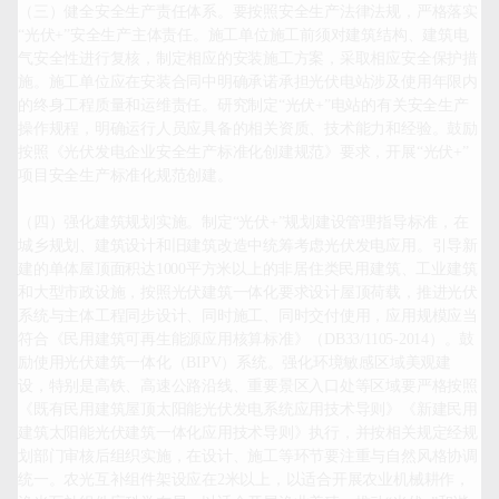
（三）健全安全生产责任体系。要按照安全生产法律法规，严格落实
“光伏+”安全生产主体责任。施工单位施工前须对建筑结构、建筑电
气安全性进行复核，制定相应的安装施工方案，采取相应安全保护措
施。施工单位应在安装合同中明确承诺承担光伏电站涉及使用年限内
的终身工程质量和运维责任。研究制定“光伏+”电站的有关安全生产
操作规程，明确运行人员应具备的相关资质、技术能力和经验。鼓励
按照《光伏发电企业安全生产标准化创建规范》要求，开展“光伏+”
项目安全生产标准化规范创建。

（四）强化建筑规划实施。制定“光伏+”规划建设管理指导标准，在
城乡规划、建筑设计和旧建筑改造中统筹考虑光伏发电应用。引导新
建的单体屋顶面积达1000平方米以上的非居住类民用建筑、工业建筑
和大型市政设施，按照光伏建筑一体化要求设计屋顶荷载，推进光伏
系统与主体工程同步设计、同时施工、同时交付使用，应用规模应当
符合《民用建筑可再生能源应用核算标准》（DB33/1105-2014）。鼓
励使用光伏建筑一体化（BIPV）系统。强化环境敏感区域美观建
设，特别是高铁、高速公路沿线、重要景区入口处等区域要严格按照
《既有民用建筑屋顶太阳能光伏发电系统应用技术导则》《新建民用
建筑太阳能光伏建筑一体化应用技术导则》执行，并按相关规定经规
划部门审核后组织实施，在设计、施工等环节要注重与自然风格协调
统一。农光互补组件架设应在2米以上，以适合开展农业机械耕作，