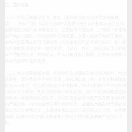
三、工作任务
（一）完善工程建设管理。制定《嘉兴市分布式光伏系统验收规
范》，“光伏+”项目须采用经国家认监委批准的认证机构认证且达到
国家规定指标的光伏电池组件、逆变器等关键设备，工程设计和建设
应严格执行国家、行业标准和工程规范，并及时组织工程竣工验收。
各地光伏应用主管部门要按照《光伏发电运营监管暂行办法》和《嘉
兴市家庭屋顶光伏企业规范要求》（试行）规定，对光伏应用工程建
设企业加强管理，对电站设计和工程建设执行国家、行业标准和竣工
验收情况进行监督抽查。

（二）健全质量监督体系。光伏生产企业要建立健全光伏材料、电池
及组件、系统及部件等标准体系，研究制定农（渔）光互补和新建建
筑光伏一体化、特色领域等光伏应用标准。加强太阳能全产业链检测
和认证平台建设，支持光伏制造和应用企业、第三方检测机构建立检
测体系。健全检测认证制度，光伏制造企业应具备产品及其使用材料
的产品试验、例行检验所必需的检测能力，企业生产的关键产品必须
通过第三方检测认证，未通过检测认证的产品不得进入市场。有关职
能部门应每年对市内制造和销售的光伏组件和配套关键产品实行抽
检。
