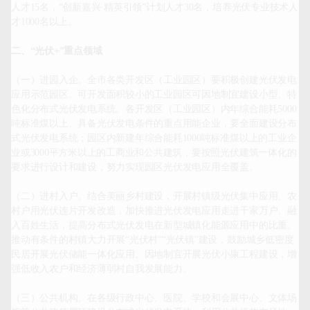
人才15名，“创新嘉兴·精英引领”计划人才30名，培养光伏专业技术人
才1000名以上。

二、
“
光伏
+”
重点领域
（一）进园入企。全市各类开发区（工业园区）要积极创建光伏发电
应用示范园区。可开发面积较小的工业园区可因地制宜建设小型、特
色化分布式光伏发电系统。各开发区（工业园区）内年综合能耗5000
吨标准煤以上、具备光伏发电条件的重点用能企业，要全面建设分布
式光伏发电系统；园区内新建年综合能耗1000吨标准煤以上的工业企
业或3000平方米以上的工商业和公共建筑，要按照光伏建筑一体化的
要求进行设计和建设，努力实现园区光伏发电应用全覆盖。

（二）进村入户。结合美丽乡村建设，开展村镇级光伏集中应用、农
村户用光伏连片开发改造，加快推进光伏发电应用走进千家万户、融
入百姓生活，提高分布式光伏发电在新型城镇化能源应用中的比重。
推动有条件的村镇大力开展“光伏村”“光伏镇”建设，鼓励城乡低密度
民居开展光伏储能一体化应用。因地制宜开展光伏小康工程建设，增
强低收入农户和经济薄弱村自我发展能力。

（三）公共机构。在各级行政中心、医院、学校和会展中心、文体场