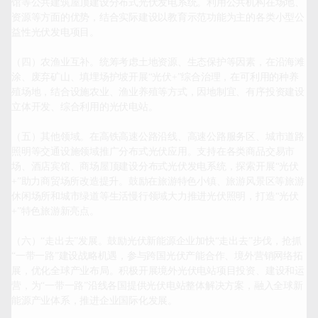
馆等公共建筑屋顶建设分布式光伏发电系统。利用公共机构在场地、
资源等方面的优势，结合实际建设以教育示范功能为主的各类小型公
益性光伏发电项目。

（四）农渔业互补。统筹考虑土地资源、生态保护等因素，在沿海滩
涂、废弃矿山、填埋场护坡开展“光伏+”综合治理，在可利用的种养
殖场地，结合设施农业、渔业养殖等方式，因地制宜、有序投资建设
立体开发、综合利用的光伏电站。

（五）其他领域。在高铁高速公路沿线、高速公路服务区、城市道路
照明等交通设施领域推广分布式光伏应用。支持在各类商品交易市
场、酒店宾馆、商场屋顶建设分布式光伏发电系统，探索开展“光伏
+”助力商贸场所改造提升。鼓励在旅游特色小镇、旅游风景区等旅游
休闲场所和城市绿道等生活慢行领域大力推进光伏照明，打造“光伏
+”特色旅游新亮点。

（六）“走出去”发展。鼓励光伏新能源企业加快“走出去”步伐，抢抓
“一带一路”建设战略机遇，参与跨国光伏产能合作、境外营销网络拓
展，优化全球产业布局。积极开展境外光伏电站项目投资、建设和运
营，为“一带一路”沿线各国提供光伏电站整体解决方案，融入全球新
能源产业体系，推进企业国际化发展。
