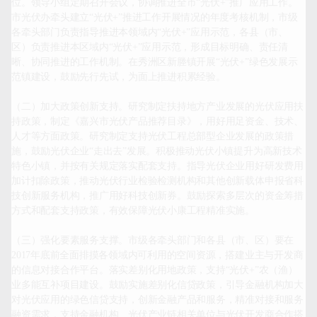
位。领导小组定期召开会议，协调推进全市“光伏+”推广应用工作。
市光伏办牵头建立“光伏+”推进工作开展情况的年度考核机制，市级
各牵头部门负责指导推进本领域内“光伏+”应用示范，各县（市、
区）负责推进本区域内“光伏+”应用示范，形成目标明确、责任清
晰、协同推进的工作机制。在秀洲区新塍镇开展“光伏+”绿色发展示
范镇建设，鼓励先行先试，为面上推进积累经验。

（二）加大政策创新支持。研究制定扶持地方产业发展的光伏应用扶
持政策，制定《嘉兴市光伏产品推荐目录》，用好用足资金、技术、
人才等方面政策。研究制定支持光伏工程总部型企业发展的政策措
施，鼓励光伏企业“走出去”发展。积极推动光伏小镇提升为高新技术
特色小镇，并按有关规定落实配套支持。指导光伏企业用好研发费用
加计扣除政策，推动光伏行业检验检测机构和其他创新载体申报省科
技创新服务机构，推广用好科技创新券。鼓励探索多层次的资金筹措
方式和配套支持政策，有效保障光伏小康工程精准实施。

（三）强化要素服务支撑。市级各牵头部门和各县（市、区）要在
2017年底前全面排摸各领域内可利用的空间资源，搭建业主与开发商
的信息对接合作平台。落实差别化用地政策，支持“光伏+”农（渔）
业多能互补项目建设。鼓励实施差别化信贷政策，引导金融机构加大
对光伏应用的绿色信贷支持，创新金融产品和服务，精准对接和服务
融资需求，支持金融机构、光伏产业链相关单位与光伏开发商合作搭