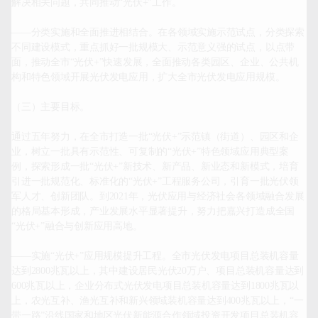
解决相关问题，共同推动“光伏+”工作。

——分类实施和全面推进相结合。在各领域实施示范试点，分类探索
不同建设模式，重点抓好一批规模大、示范意义强的试点，以点带
面，推动全市“光伏+”快速发展，全面推动各类园区、企业、公共机
构和特色领域开展光伏发电应用，扩大全市光伏发电应用规模。

（三）主要目标。

通过五年努力，在全市打造一批“光伏+”示范镇（街道）、园区和企
业，树立一批具有示范性、可复制的“光伏+”特色领域应用典型案
例，探索形成一批“光伏+”新技术、新产品、新业态和新模式，培育
引进一批规范化、标准化的“光伏+”工程服务公司，引育一批光伏领
军人才、创新团队。到2021年，光伏应用与经济社会各领域融合发展
的格局基本形成，产业发展水平显著提升，努力把嘉兴打造成全国
“光伏+”融合与创新应用高地。

——实施“光伏+”应用规模提升工程。全市光伏发电项目总装机容量
达到2800兆瓦以上，其中建设居民光伏20万户、项目总装机容量达到
600兆瓦以上，企业分布式光伏发电项目总装机容量达到1800兆瓦以
上，农光互补、渔光互补和新兴领域装机容量达到400兆瓦以上，“一
带一路”沿线国家和地区光伏新能源合作领域投资开发项目总装机容