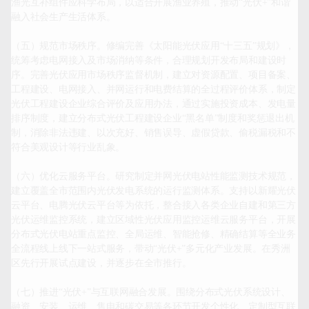
渔光互补组件应科学布局，以适合开展渔业养殖，推动“光伏+”和谐
融入社会生产生活体系。

（五）规范市场秩序。修编完善《太阳能光伏应用“十三五”规划》，
统筹考虑电网接入及市场消纳等条件，合理规划开发布局和建设时
序。完善光伏应用市场秩序监督机制，建立对资源配置、项目备案、
工程建设、电网接入、并网运行和电费结算的全过程评价体系，制定
光伏工程建设企业综合评价及应用办法，通过实施投资成本、发电量
排序制度，建立分布式光伏工程建设企业“黑名单”制度和奖惩退出机
制，消除非法违建、以次充好、销售误导、虚假贷款、偷税漏税和不
符合美观设计等行业乱象。

（六）优化云服务平台。研究制定并网光伏电站性能监测技术规范，
建立覆盖全市范围内光伏发电系统的运行监测体系。支持以新耀光伏
云平台、电腾光伏云平台等为依托，整合接入各类企业自建和第三方
光伏运维监控系统，建立区域性光伏应用监控运维云服务平台，开展
分布式光伏电站重点监控、全局运维、智能抢修、精确结算等全业务
全流程线上线下一站式服务，带动“光伏+”多元化产业发展。在秀洲
区先行开展试点建设，并逐步在全市推行。

（七）推进“光伏+”与互联网融合发展。围绕分布式光伏系统设计、
融资、安装、运维、售电和碳交易等各环节开发个性化、定制型互联