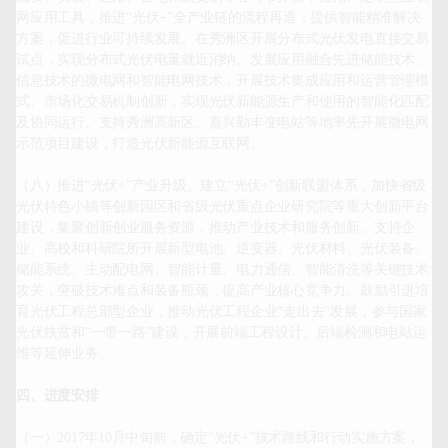
网应用工具，推进“光伏+”全产业链的流程再造，提供智能精准解决
方案，促进行业可持续发展。在秀洲区开展分布式光伏发电直接交易
试点，实现分布式光伏电量就近消纳。发展应用融合先进储能技术、
信息技术的微电网和智能电网技术，开展技术集成应用和运营管理模
式、市场化交易机制创新，实现光伏新能源生产和使用的智能化匹配
及协同运行。支持秀洲高新区、嘉兴勤丰变电站等地率先开展微电网
示范项目建设，打造光伏新能源互联网。

（八）推进“光伏+”产业升级。建立“光伏+”创新联盟体系，加快省级
光伏特色小镇等创新园区和省级光伏重点企业研究院等重大创新平台
建设，集聚创新创业服务资源，推动产业技术和服务创新。支持企
业、高校和科研院所开展新型电池、逆变器、光伏材料、光伏装备、
储能系统、主动配电网、智能计量、电力通信、智能清洗等关键技术
攻关，突破技术难点和装备瓶颈，提高产业核心竞争力。鼓励引进培
育光伏工程总部型企业，推动光伏工程企业“走出去”发展，参与国家
光伏扶贫和“一带一路”建设，开展前端工程设计、后端检测和电站运
维等延伸业务。

四、进度安排
（一）2017年10月中旬前，确定“光伏+”技术路线和行动实施方案，