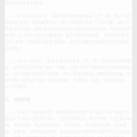
明确工作任务和要求。

（二）2017年10月底前，各牵头责任单位和各县（市、区）排出一批
领域内“光伏+”项目建设计划，制订分领域“光伏+”工作方案，确定分
年度工作目标，落实各项推进举措并积极组织开展实施。市光伏办按
季度汇总“光伏+”项目实施进度，建立定期通报制度。按季度分领域
召开“光伏+”项目建设推进现场会，及时协调解决实施过程中的困难
和问题。

（三）2018～2021年，各牵头单位和各县（市、区）全面推进项目建
设，按年度总结推进“光伏+”经验，召开“光伏+”推进会议和典型现场
会，总结提炼关键和共性经验，在已有领域基础上继续深化实施。每
年评选一批推进“光伏+”的示范园区、示范镇（街道）和示范企业，
并予以通报。

五、保障措施
（一）完善工作推进机制。调整完善市光伏产业“五位一体”创新综合
试点工作领导小组成员单位，增加市教育局、市公安局、市交通运输
局、市水利局、市农业经济局、市文化局、市卫生计生委、市体育
局、市旅委、市市场监管局、市综合执法局和市机关事务局为成员单