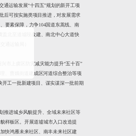
合交通运输发展“十四五”规划的新开工项
报批后可按实施类项目推进，对发展需求
要素保障，力争104国道东蒿线、南
虞盖北至道墟段改建、南北中心大道快
交通运输局）

绍兴市上虞区防灾减灾能力提升“五十百”
治理、曹娥街道建成区河道综合整治等项
快开工一批新建项目、谋实谋深一批前期
。谋划推进城乡风貌提升、全域未来社区等
风貌样板区。开展道墟城市入口改造提
，加快鸿雁未来社区、南丰未来社区建