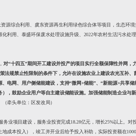
土资源综合利用、虞东资源再生利用绿色综合体等项目，生态环境投资
化利用、泰盛环保废水处理设施升级、2022年农村生活污水处
，
对
“
十四五
”
期间开工建设并投产的项目实行全额保障性并网，
策法规禁止性限制的条件下，允许在设施农业上建设农光互补、
源、电网、用户侧储能建设，支持
“
微网
+
储能
”
、
“
新能源
+
共享储
务），鼓励企业用户等自主建设储能设施。加强储能制造企业与
。
（牵头单位：区发改局）

服务业项目建设，服务业投资完成18.28亿元，增长25%以上。对
成本投入），竣工并开业后给予投入补助，实际投资额在1000 