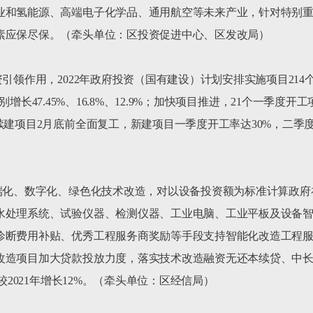
业和氢能源、高端电子化学品、通用航空等未来产业，针对特别重
素应保尽保。（牵头单位：区投资促进中心、区发改局）

引领作用，2022年政府投资（国有建设）计划安排实施项目214个
，分别增长47.45%、16.8%、12.9%；加快项目推进，21个一季度
续建项目2月底前全面复工，新建项目一季度开工率达30%，二季度
高端化、数字化、绿色化技术改造，对以设备投资额为标准计算政
水处理系统、试验仪器、检测仪器、工业电脑、工业平板及设备
诊断费用补贴、优秀工程服务商奖励等手段支持智能化改造工程
造项目加大贷款投放力度，落实技术改造融资无还本续贷、中长期
较2021年增长12%。（牵头单位：区经信局）
