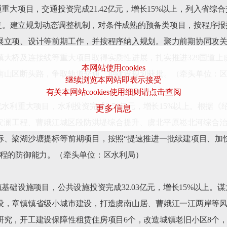
重大项目，交通投资完成21.42亿元，增长15%以上，列入省综
可批复。建立规划动态调整机制，对条件成熟的预备类项目，按程序
展立项、设计等前期工作，并按程序纳入规划。聚力前期协同攻关、
镇大桥及连接线等重大项目取得实质性进展，扎实推进329国道上
本网站使用cookies
南山区断头路，争取轨道交通二期建设规划获批。（牵头单位：区
继续浏览本网站即表示接受
有关本网站cookies使用细则请点击查阅
水利重大项目，水利投资完成8.51亿元，增长15%以上。根据《
更多信息
塘安澜工程、曹娥江城区段防洪堤综合提升、虞北平原崧北河综合
标、梁湖沙塘提标等前期项目，按照“提速推进一批续建项目、加
程的防御能力。（牵头单位：区水利局）

镇基础设施项目，公共设施投资完成32.03亿元，增长15%以上
设，章镇镇省级小城市建设，打造虞南山居、曹娥江一江两岸等
研究，开工建设保障性租赁住房项目6个，改造城镇老旧小区8个