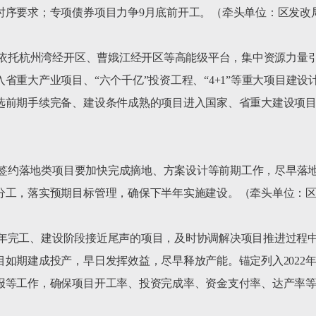
序要求；专项债券项目力争9月底前开工。（牵头单位：区发改局
要依托杭州湾经开区、曹娥江经开区等高能级平台，集中资源力量
省重大产业项目、“六个千亿”投资工程、“4+1”等重大项目建
选前期手续完备、建设条件成熟的项目进入国家、省重大建设项
发展签约落地类项目要加快完成摘地、方案设计等前期工作，尽早落
分工，落实预期目标管理，确保下半年实施建设。（牵头单位：区
022年完工、建设阶段接近尾声的项目，及时协调解决项目推进过
如期建成投产，早日发挥效益，尽早释放产能。锚定列入2022
报等工作，确保项目开工率、投资完成率、资金支付率、达产率