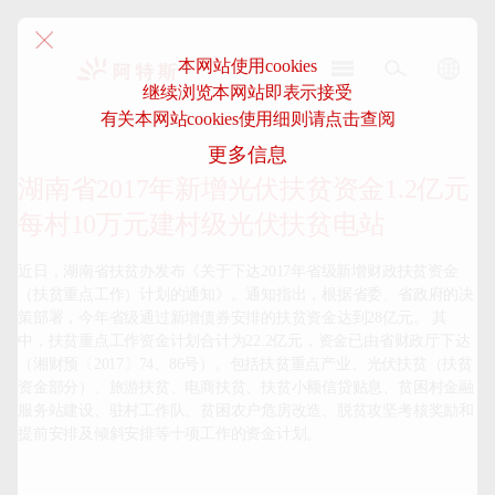
本网站使用cookies
继续浏览本网站即表示接受
阿
有关本网站cookies使用细则请点击查阅
特
更多信息
斯-
中
湖南省2017年新增光伏扶贫资金1.2亿元
国
每村10万元建村级光伏扶贫电站
近日，湖南省扶贫办发布《关于下达2017年省级新增财政扶贫资金
（扶贫重点工作）计划的通知》。通知指出，根据省委、省政府的决
策部署，今年省级通过新增债券安排的扶贫资金达到28亿元。 其
中，扶贫重点工作资金计划合计为22.2亿元，资金已由省财政厅下达
（湘财预〔2017〕74、86号）。包括扶贫重点产业、光伏扶贫（扶贫
资金部分）、旅游扶贫、电商扶贫、扶贫小额信贷贴息、贫困村金融
服务站建设、驻村工作队、贫困农户危房改造、脱贫攻坚考核奖励和
提前安排及倾斜安排等十项工作的资金计划。