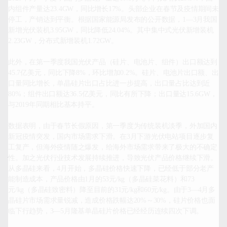
内组件产量达23.4GW，同比增长17%。头部企业在春节及疫情期间未
停工，产销达到平衡。根据国家能源局发布的公开数据，1—3月我国
新增光伏装机3.95GW，同比降低24.04%。其中集中式光伏新增装机
2.23GW，分布式新增装机1.72GW。

此外，在第一季度我国光伏产品（硅片、电池片、组件）出口额达到
45.7亿美元，同比下降8%，环比增加0.2%。硅片、电池片出口额、出
口量同比增长，单晶硅片出口占比进一步提高，出口量占比达到近
80%；组件出口额达36.5亿美元，同比有所下降；出口量达15.6GW，
与2019年同期相比基本持平。

数据表明，由于春节长假原因，第一季度为传统装机淡季，外加国内
新冠疫情突发，国内市场需求下滑。在3月下游光伏电站项目逐步复
工复产，但海外疫情随之爆发，给海外市场需求带来了极大的不确定
性。加之光伏行业技术发展持续推进，导致光伏产品价格继续下滑。
从多晶硅来看，4月开始，多晶硅价格快速下降，已经低于部分老产
能制造成本，产品价格由1月的53元/kg（多晶硅菜花料）和73
元/kg（多晶硅致密料）降至目前的31元/kg和60元/kg。由于3—4月多
晶硅片市场需求量锐减，造成价格跌幅达20%～30%，硅片价格也面
临下行趋势，3—5月隆基单晶硅片价格已经经历连续四次下调。
