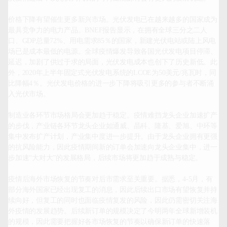
价格下降有望催生更多新兴市场。光伏发电已在越来越多的国家成为
最具竞争力的电力产品。BNEF报告显示，在拥有全球三分之二人
口、GDP总量72%、用电需求85％的国家，新建光伏电站或陆上风电
场已是成本最低的电源。全球疫情爆发导致各国光伏发电项目停滞、
延迟，加剧了供过于求的局面，光伏发电成本也创下了历史新低。此
外，2020年上半年固定式光伏发电系统的LCOE为50美元/兆瓦时，同
比降幅4％。光伏发电价格的进一步下降将吸引更多的参与者不断涌
入光伏市场。

制造业各环节市场格局会更加趋于稳定。疫情难挡龙头企业加速扩产
的步伐，产业链各环节龙头企业如通威、晶科、隆基、爱旭、中环等
集中发布扩产计划，产业集中度进一步提升。由于龙头企业拥有更强
的抗风险能力，因此疫情期间新的订单会加速向龙头企业集中，进一
步加速“大对大”的发展格局，后续市场将更加趋于成熟与稳定。

疫情后海外市场恢复的节奏对后市需求至关重要。据悉，4-5月，有
部分海外国家已经出现复工的消息，因此后续出口市场有望恢复并持
续向好，但复工的同时也面临疫情复发的风险，因此仍需密切关注海
外疫情的发展趋势。后续新订单的规模决定了今明两年全球新增装机
的规模，因此需要把握好各市场恢复的节奏以确保新订单的快速落