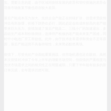
实。需要注意的是，由于区域间疫情发展的差异和管控措施的差异会
导致市场恢复节奏也存在较大差异。

落后产能成本压力加大。光伏企业产能正在持续扩张，但需求受疫情
冲击有所放缓，价格下跌势在必行，因此必定会给成本较高的老产能
带来巨大压力。疫情加速了落后产能及二、三线小厂的加速退出，多
晶硅生产成本和价格倒挂，选择停产检修的老产能未来复产困难，同
时中小电池厂开工率较低。此外，由于技术改革需求和资金不足等原
因，落后产能运营不具备持续性，未来势必黯然离场。

疫情下，尽管光伏产业面临重重挑战，但市场机遇也近在眼前。虽然
本次疫情对冲掉了今年上半年的增量市场空间，但疫情的严重程度与
光伏市场需求之间的相关性正在明显减弱，只要下半年能有较多的新
订单完成，全年需求仍然可期。
