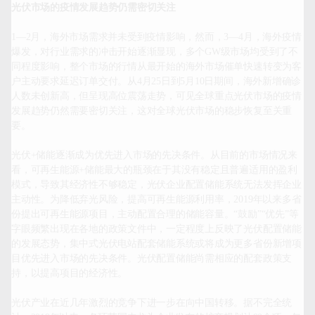
光伏市场的疫情发展趋势仍需密切关注
1—2月，海外市场需求并未受到疫情影响，然而，3—4月，海外疫情
爆发，对行业需求的冲击开始逐渐显现，多个GW级市场均受到了不
同程度影响，整个市场的行情从最开始的海外市场催单快速转变为客
户主动要求延迟订单交付。从4月25日到5月10日期间，海外新增确诊
人数未创新高，但呈现高位震荡走势，可见全球重点光伏市场的疫情
发展趋势仍然需要密切关注，这对全球光伏市场的稳步恢复至关重
要。

光伏+储能逐渐成为优先进入市场的先决条件。从目前的市场情况来
看，可再生能源+储能最大的瓶颈在于其没有稳定且普遍适用的盈利
模式，导致其经济性不够稳定，光伏企业配置储能系统无法发挥企业
主动性。为降低弃光风险，提高可再生能源利用率，2019年以来多省
份提出可再生能源项目，主动配置合理的储能容量。“鼓励”“优先”等
字眼频繁出现在各地的政策文件中，一定程度上反映了光伏配置储能
的发展态势，集中式光伏电站配套储能系统或将成为更多省份新增项
目优先进入市场的先决条件。光伏配置储能尚需相应的配套政策支
持，以提高项目的经济性。

光伏产业在近几年激烈的竞争下进一步在向中国转移。据不完全统