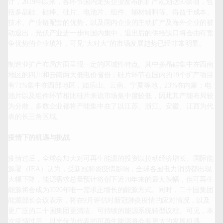
计，2019年以来，各环节国内龙头企业发布的扩产规划达90余项，包
括多晶硅、硅棒、硅片、电池片、组件、辅材辅料等。得益于成本、
技术、产业链配套的优势，以及国内企业的主动扩产及海外企业的被
动退出，光伏产业进一步向国内集中，退出后的供给缺口将会由有竞
争优势的企业填补，可见“大对大”的市场发展趋势已经非常明显。

制造业扩产布局方面呈现一定的区域性特点。其中多晶硅集中在西南
地区的四川和云南两大低电价省份；硅片环节在国内的19个扩产项目
有71%集中在西部地区，如乐山、云南、宁夏等地，23%在内蒙；电
池片以及组件环节相比硅片来说市场集中度较低，因此其产能布局较
为分散，多数企业都将产能集中在了以江苏、浙江、安徽、江西为代
疫情下的机遇与挑战
疫情过后，全球会加大对可再生能源的投资以拉动经济增长。国际能
源署（IEA）认为，受新冠肺炎疫情影响，全球各国电力消费都出现
大幅下降，能源需求总量预计将创下近70年来的最大跌幅，但可再生
能源将会成为2020年唯一需求正增长的能源方式。同时，二十国集团
能源部长会议表示，将在9月评估对新冠肺炎疫情的应对情况，以及
更广泛的二十国集团更清洁、可持续的能源系统转型议程。可见，本
次疫情过后，以光伏为代表的可再生能源将会有更大的发展机遇。
