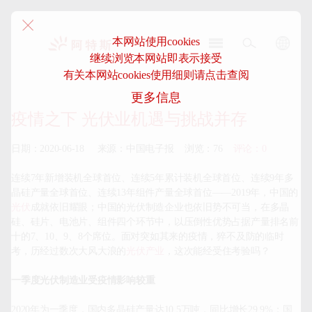
本网站使用cookies
继续浏览本网站即表示接受
阿
有关本网站cookies使用细则请点击查阅
特
更多信息
斯-
中
疫情之下 光伏业机遇与挑战并存
国
日期：2020-06-18     来源：中国电子报    浏览：76    
评论：0
连续7年新增装机全球首位、连续5年累计装机全球首位、连续9年多
晶硅产量全球首位、连续13年组件产量全球首位——2019年，中国的
光伏
成就依旧耀眼；中国的光伏制造企业也依旧势不可当，在多晶
硅、硅片、电池片、组件四个环节中，以压倒性优势占据产量排名前
十的7、10、9、8个席位。面对突如其来的疫情，猝不及防的临时
考，历经过数次大风大浪的
光伏产业
，这次能经受住考验吗？

一季度光伏制造业受疫情影响较重
2020年为一季度，国内多晶硅产量达10.5万吨，同比增长29.9%；国