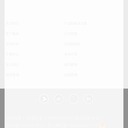
关于我们
产品和解决方案
客户服务
公司新闻
全球布局
太阳能电站
下载中心
卓尔不同
加入我们
成功案例
组件查询
在线商城
法律法规
隐私政策
阿特斯阳光电力集团版权所有
苏ICP备15005005号-3
苏公网安备 32050602011277号