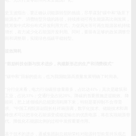
电、光伏行业零部件尚未全面国产化。

史玉波指出，要正确认识能源转型的挑战，尽早谋划“碳中和”场景下
能源生产、消费转型升级的路径，持续推动可再生能源高比例发展，
统筹集中式和分布式开发利用方式，力促风光等可再生能源装机持续
增长，着力减少化石能源开发利用。同时，要留有足够的政策调整空
间和调整期，实现绿色低碳平稳转型。

提效降耗
“鼓励科技创新与技术进步，构建新形态的生产和消费模式”
“碳中和”目标的提出，也为我国能源高质量发展明确了时间表。

“分行业来看，电力行业碳排放量最多，占比达41%；其次是建筑和
工业，占比31%；交通行业占比28%。降碳的首要措施是提能效、降
能耗，把上述领域的总能源消耗降下来，特别是要抑制不合理需
求。”中国工程院原副院长杜祥琬强调，数字化技术、储能技术和调
峰技术可以把非化石能源变成稳定输出的优质电源，将在实现能源替
代、降低化石能源比例的过程中发挥重要作用。

基于技术的进步，通威集团副总裁胡荣柱对能源转型前景持乐观态