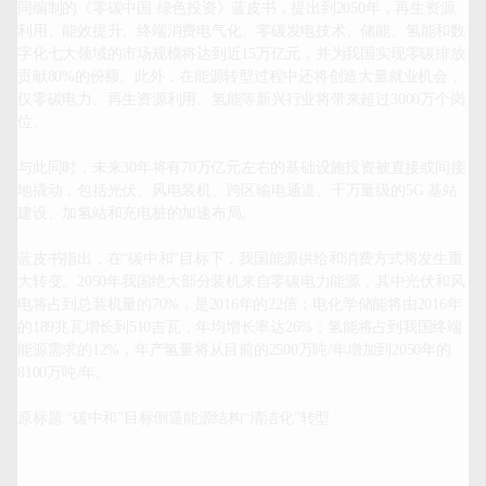
同编制的《零碳中国·绿色投资》蓝皮书，提出到2050年，再生资源
利用、能效提升、终端消费电气化、零碳发电技术、储能、氢能和数
字化七大领域的市场规模将达到近15万亿元，并为我国实现零碳排放
贡献80%的份额。此外，在能源转型过程中还将创造大量就业机会，
仅零碳电力、再生资源利用、氢能等新兴行业将带来超过3000万个岗
位。

与此同时，未来30年将有70万亿元左右的基础设施投资被直接或间接
地撬动，包括光伏、风电装机、跨区输电通道、千万量级的5G 基站
建设、加氢站和充电桩的加速布局。

蓝皮书指出，在“碳中和”目标下，我国能源供给和消费方式将发生重
大转变。2050年我国绝大部分装机来自零碳电力能源，其中光伏和风
电将占到总装机量的70%，是2016年的22倍；电化学储能将由2016年
的189兆瓦增长到510吉瓦，年均增长率达26%；氢能将占到我国终端
能源需求的12%，年产氢量将从目前的2500万吨/年增加到2050年的
8100万吨/年。

原标题:“碳中和”目标倒逼能源结构“清洁化”转型		