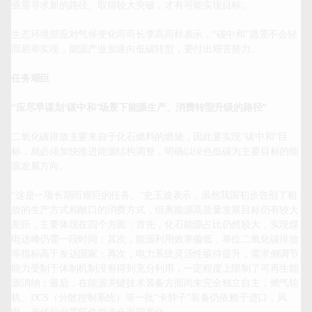
亟需寻求新的路径、取得较大突破，才有可能实现目标。

生态环境部应对气候变化司司长李高同样表示，“碳中和”愿景不会轻
而易举实现，能源产业加速向低碳转型，要付出艰苦努力。

任务艰巨
“应尽早谋划‘碳中和’场景下能源生产、消费转型升级的路径”
二氧化碳排放主要来自于化石燃料的燃烧，因此要实现“碳中和”目
标，就必须加快推进能源结构调整，明确以绿色低碳为主要目标的能
源发展方向。

“这是一项长期而艰巨的任务。”史玉波表示，虽然我国初步告别了粗
放的生产方式和敞口的消费方式，但离能源高质量发展目标仍有较大
差距，主要体现在四个方面：首先，化石能源占比仍然较大，实现煤
电达峰仍需一段时间；其次，能源利用效率偏低，单位二氧化碳排放
等指标高于发达国家；再次，电力系统灵活性亟待提升，需求侧调节
能力受制于体制机制没有得到充分利用，一定程度上限制了可再生能
源消纳；最后，在能源关键技术装备方面尚未完全独立自主，燃气轮
机、DCS（分散控制系统）等一批“卡脖子”装备仍依赖于进口，风