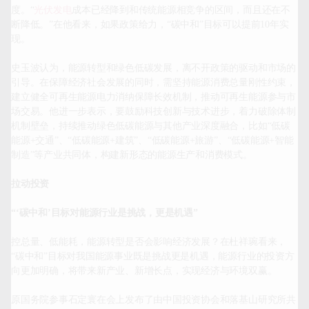
度。“
光伏发电
成本已经降到和传统能源相竞争的区间，而且还在不
断降低。”在他看来，如果政策给力，“碳中和”目标可以提前10年实
现。

史玉波认为，能源转型和绿色低碳发展，离不开政策的驱动和市场的
引导。在保障经济社会发展的同时，需坚持能源消费总量刚性约束，
建立健全可再生能源电力消纳保障长效机制，推动可再生能源参与市
场交易。他进一步表示，要鼓励科技创新与技术进步，着力破除体制
机制壁垒，持续推动绿色低碳能源与其他产业深度融合，比如“低碳
能源+交通”、“低碳能源+建筑”、“低碳能源+旅游”、“低碳能源+智能
制造”等产业共同体，构建新形态的能源生产和消费模式。

拉动投资
“‘碳中和’目标对能源行业是挑战，更是机遇”
控总量、低能耗，能源转型是否会影响经济发展？在杜祥琬看来，
“碳中和”目标对我国能源事业既是挑战更是机遇，能源行业的投资方
向更加明确，将带来新产业、新增长点，实现经济与环境双赢。

原国务院参事石定寰在会上发布了由中国投资协会和落基山研究所共