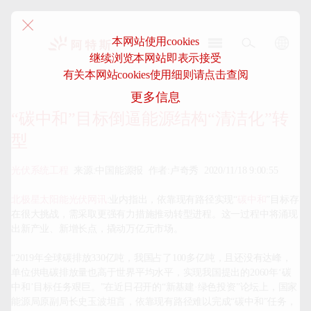
本网站使用cookies
继续浏览本网站即表示接受
阿
有关本网站cookies使用细则请点击查阅
特
更多信息
斯-
中
“碳中和”目标倒逼能源结构“清洁化”转
国
型
光伏系统工程
  来源:中国能源报  作者:卢奇秀  2020/11/18 9:00:55

北极星太阳能光伏网讯
:业内指出，依靠现有路径实现“
碳中和
”目标存
在很大挑战，需采取更强有力措施推动转型进程。这一过程中将涌现
出新产业、新增长点，撬动万亿元市场。

“2019年全球碳排放330亿吨，我国占了100多亿吨，且还没有达峰，
单位供电碳排放量也高于世界平均水平，实现我国提出的2060年‘碳
中和’目标任务艰巨。”在近日召开的“新基建·绿色投资”论坛上，国家
能源局原副局长史玉波坦言，依靠现有路径难以完成“碳中和”任务，