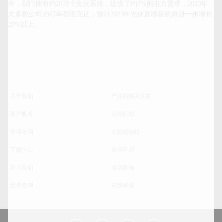
今，我们拥有约20万个光伏系统，提供了约7%的电力需求，2023年
大多数公司的订单都很充足，预计2023年光伏新增装机将进一步增长
20%以上。		
关于我们
产品和解决方案
客户服务
公司新闻
全球布局
太阳能电站
下载中心
卓尔不同
加入我们
成功案例
组件查询
在线商城