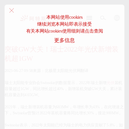
本网站使用cookies
继续浏览本网站即表示接受
阿
有关本网站cookies使用细则请点击查阅
特
更多信息
斯-
中
突破GW大关！瑞士2022年光伏新增装
国
机超1GW
2023-06-27 09:58来源：北极星太阳能光伏网翻译

瑞士太阳能专业协会Swissolar的数据显示，2022年瑞士新增
光伏
装机
容量超过1GW，同比增长超过40%，新增装机突破GW大关，累计装
机容量达到4.65GW。

2021年，瑞士新增装机容量为683MW，年增长率为43%，在此增速之
下，Swissolar曾预计2022年装机容量将同比增长30%，接近900MW。

Swissolar表示，2022年太阳能已经为瑞士的电力供应贡献了5.8%，如