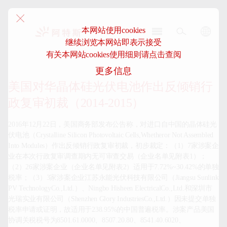
本网站使用cookies
继续浏览本网站即表示接受
阿
有关本网站cookies使用细则请点击查阅
特
更多信息
斯-
中
美国对华晶体硅光伏电池作出反倾销行
国
政复审初裁（2014-2015）
2016年12月22日，美国商务部发布公告称，对进口自中国的晶体硅光
伏电池（Crystalline Silicon Photovoltaic Cells,Whetheror Not Assembled 
Into Modules）作出反倾销行政复审初裁，初步裁定：（1）7家涉案企
业在本次行政复审调查期内无可审查交易（企业名单见附表1）；
（2）26家涉案企业（企业名单见附表2）适用于7.72%~30.42%的单独
税率；（3）3家涉案企业江苏永能光伏科技有限公司（Jiangsu Sunlink 
PV TechnologyCo.,Ltd.）、Ningbo Hisheen ElectricalCo.,Ltd.和深圳市
光瑞实业有限公司（Shenzhen Glory IndustriesCo.,Ltd.）因未提交单独
税率申请或证明，故适用于238.95%的中国普遍税率。涉案产品美国
协调关税税号为8501.61.0000、8507.20.80、8541.40.6020、