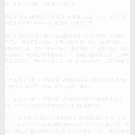
签订购售电合同的，不得进行电费结算。

第七条 电网企业代理优先用电用户的年度、月度、月内（多日）省
内及跨省跨区电力中长期交易需签订购售电合同。

第八条 电费结算有关事项应当在购售电合同中予以明确，包括但不
限于：计量装置及其设置，上网电量的抄录、计算、核对和确认，上
网电费的计算、核对、修正和确认，基准电价、市场交易电价、超低
排放电价、环保电价等各类价格水平，可再生能源补贴结算，上网电
费发票开具，上网电费支付方式，发电企业收款账号，以及违约处理
等。

第九条 发电企业、电网企业应当按照有关要求安装符合技术规范的
上网电量计量装置，确保计费电量真实、准确。

第十条 发电企业、电网企业应当严格执行国家电价政策和市场规
则，不得自行变更电价水平或电价机制进行电费结算。

第十一条 电费结算原则上以月度为周期（结算周期应当为每个自然
月）。新建发电机组调试电费自并网运行后以月为周期进行结算。燃
煤发电企业超低排放电费原则上以季度为周期进行结算，电网企业自