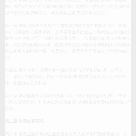
第二条 本办法适用于发电企业与电网企业（包括地方电网、增量配
网）按照购售电合同开展的电费结算。电网企业在电力市场交易中承
担代收代付电费职责的，与发电企业电费结算参照执行。

第三条 本办法所称的发电企业是指依法取得电力业务许可证（发电
类）或符合许可豁免条件，从事发电业务的企业；电网企业是指依法
取得电力业务许可证（输电类或供电类），从事输电或供电业务的企
业，包括增量配电网企业；电费结算是指发电企业与电网企业就购售
电业务相关的电量计量、电费确认、发票开具和资金收付等行为的总
称。

第四条 发电企业与电网企业电费结算应当遵循依法依规、公平公
正、诚实守信的原则。任何一方不得利用电费结算扰乱社会经济秩
序，损害社会公共利益。

第五条 国家能源局及其派出机构（以下统称“能源监管机构”）依据
《电力监管条例》和本办法对发电企业与电网企业电费结算行为进行
监管。

第二章 电费结算要求
第六条 发电企业与电网企业应当按照有关要求签订购售电合同，未