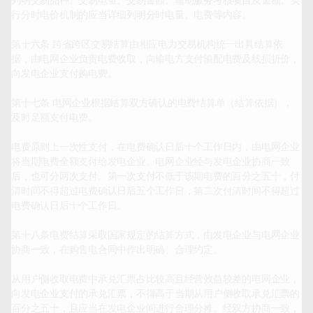
列明交易品种、交易电量、交易金额、辅助服务考核项目及金额。实
行分时电价机制的应当详细列明分时电量、电费等内容。

第十六条 跨省跨区交易结算由相应电力交易机构统一出具结算依
据，由电网企业负责电费收取，向输电方支付输配电费及线损折价，
向发电企业支付购电费。

第十七条 电网企业根据结算双方确认的电费结算单（结算依据），
及时足额支付电费。

电费原则上一次性支付，在电费确认日后十个工作日内，由电网企业
将当期电费全额支付给发电企业。电网企业经与发电企业协商一致
后，也可分两次支付。第一次支付不低于该期电费的百分之五十，付
清时间不得超过电费确认日后五个工作日，第二次付清时间不得超过
电费确认日后十个工作日。

第十八条电费结算采取国家规定的结算方式，由发电企业与电网企业
协商一致，在购售电合同中作出明确、合理约定。

从用户侧收取电费中承兑汇票占比较高且经营效益较差的电网企业，
向发电企业支付的承兑汇票，不得高于当期从用户侧收取承兑汇票的
百分之五十，且应当在发电企业间进行合理分摊。经双方协商一致，