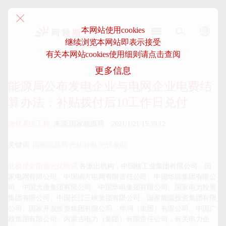
本网站使用cookies
继续浏览本网站即表示接受
阿
有关本网站cookies使用细则请点击查阅
特
更多信息
斯-
中
能源局公布发电企业与电网企业电费结
国
算办法：补贴拨付后10工作日兑付
光伏系统工程
  来源:国家能源局    2021/1/21 15:39:12

关键词: 
国家能源局
光伏补贴
光伏发电
北极星太阳能光伏网讯
:各派出机构，中国核工业集团有限公司、国
家电网有限公司、中国南方电网有限责任公司、中国华能集团有限公
司、中国大唐集团有限公司、中国华电集团有限公司、国家电力投资
集团有限公司、中国长江三峡集团有限公司、国家能源投资集团有限
公司、国家开发投资集团有限公司、华润（集团）有限公司、中国广
核集团有限公司、内蒙古电力（集团）有限责任公司，有关电力企