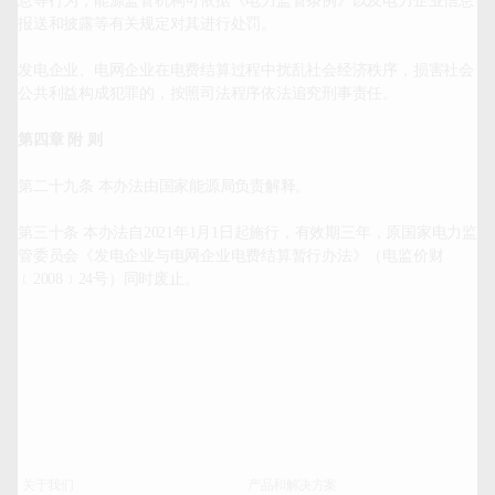
息等行为，能源监管机构可依据《电力监管条例》以及电力企业信息
报送和披露等有关规定对其进行处罚。

发电企业、电网企业在电费结算过程中扰乱社会经济秩序，损害社会
公共利益构成犯罪的，按照司法程序依法追究刑事责任。

第四章 附 则
第二十九条 本办法由国家能源局负责解释。

第三十条 本办法自2021年1月1日起施行，有效期三年，原国家电力监
管委员会《发电企业与电网企业电费结算暂行办法》（电监价财
﹝2008﹞24号）同时废止。

关于我们
产品和解决方案