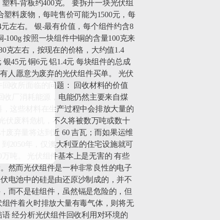
塑料-背板约400克。 要拆开一块光伏组
塑料废物，每吨售价可能为1500元，每
1.4元左右。 银-最有价值，每个组件约含8
100g 按照一块组件中铜的含量100克来
0克左右，按现在的价格，大约值1.4
45元 铜6元 铝1.4元 每块组件的总成
少有人愿意为废弃的光伏组件买单。 光伏
回收所面临的问题： 回收材料的价值
回收厂消耗能源，电能仍然主要来自煤
料，这些材料在生产过程中会排放大量的
场光伏废料危机，不久将被数万吨或数十
计废弃量将达到近 60 吉瓦；而如果运维
，到2050年，仅澳大利亚的住宅设施就可
0万吨。 光伏组件基本上是无害的 有些
康。然而光伏组件是一种非常良性的电子
光伏电池中的硅是由还原沙制成的，并不
件，而不是硅组件，虽然镉是危险的，但
伏组件着火时排放大量有毒气体，则将无
语 经分析光伏组件回收利用对环境的