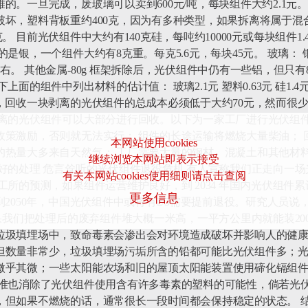
。一旦完成，废玻璃可以卖到600元/吨，每块组件大约2.1元。 
坏，塑料背板重约400克，因为有多种类型，如果拆离将属于混合
0克。 目前光伏组件中大约有140克硅，每吨约10000元或每块组件
银，一个组件大约有8克重。每克5.6元，每块45元。 玻璃： 铜-
。 其他金属-80g 框架拆除后，光伏组件中仍有一些铝，但只有8
的组件中列出材料的估计值： 玻璃2.1元 塑料0.63元 硅1.4元 银
，回收一块剥离的光伏组件的总成本必须低于大约70元，然而很
拆离的光伏组件可以大部分进行回收。以下为一家工厂进行光伏组件
政策激励，否则就无法实行； 组件的长途运输将燃烧大量柴油； 
本网站使用cookies
的热量大多来自天然气； 工厂需要大量的钢材、混凝土和其他材
继续浏览本网站即表示接受
好的处理 危言耸听的光伏组件退役危机 有人宣称我们正走向一
有关本网站cookies使用细则请点击查阅
所的预测，如果组件运营维护良好，到 2034 年国内光伏组件累
更多信息
2050年，中国光伏组件中或将有2/3需要提前退役。研究人员说
果我们把处理后的废弃组件堆大概一米高，一平方公里内就能装20
垃圾填埋场中，致命毒素会渗出会对环境造成破坏并影响人的健
但数量非常少，垃圾填埋场污垢所含的铅都可能比光伏组件多；
微乎其微；一些太阳能农场和旧的屋顶太阳能装置使用碲化镉组
标准也消除了光伏组件使用含有许多毒素的塑料的可能性，倘若光
，但如果不燃烧的话，通常很长一段时间都会保持稳定的状态。 结