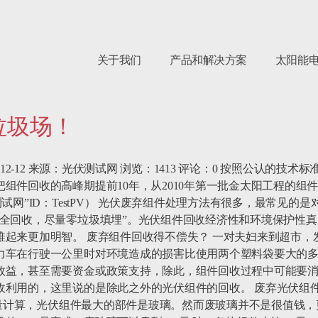
关于我们
产品和解决方案
太阳能
垃圾场！
12-12 来源：光伏测试网 浏览：1413 评论：0 按照公认的技
组件回收的高峰期提前10年，从2010年第一批金太阳工程的组件
试网”ID：TestPV） 光伏废弃组件处理方法有很多，最常见
完全回收，尽量零垃圾填埋”。光伏组件回收经济性和环境保护性
堆起来更加明智。 废弃组件回收得不偿失？ 一对夫妇来到超市，
力车在行驶一公里时对环境造成的损害比使用两个塑料袋要大的
效益，甚至需要资金或政策支持，除此，组件回收过程中可能要消
利用的，这里说的是除此之外的光伏组件的回收。 废弃光伏组件
按重量计算，光伏组件最大的部件是玻璃。然而废玻璃并不是很值钱