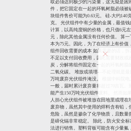
取必须达到极少的污染量，这无疑是困难的
件，把它固定在一起的环氧树脂必须被破
块组件售价可能为0.63元。 硅-大约14
克。 光伏组件中有少量的金属，最值钱的是
计算，以高纯度铜的价格，也只值6元左右
元，除此其他金属没有任何价值。 算一下上面
本为75元。因此，为了在经济上有价值
组件回收需要的成本 如果需要的话，
不足以支付回收费用，因此需要财政或
炭，分解将组件固定在一起的环氧树脂
二氧化碳。 堆放或填埋—不处理就是最
万吨废弃光伏组件淹没。 根据中科院电工
一般，届时累计废弃量将超过70吉瓦。到
能产生150万吨光伏组件废料。 然而如
人担心光伏组件被堆放在田地里或埋在
废弃物，虽然其中使用的焊料含有铅，
危险，虽然是掺杂了化学物质，且数量
是碲化镉非常稳定。 除此，防火安全
法进行销售。塑料背板可能含有少量氟