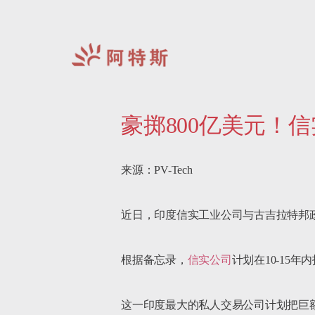
阿
特
豪掷800亿美元！
斯-
中
国
来源：PV-Tech

近日，印度信实工业公司与古吉拉特邦政
根据备忘录，
信实公司
计划在10-15年
这一印度最大的私人交易公司计划把巨