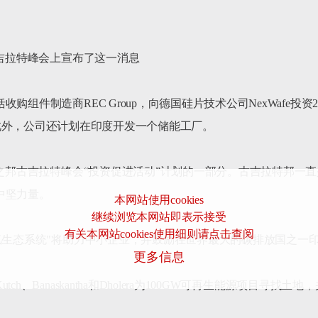
吉拉特峰会上宣布了这一消息

组件制造商REC Group，向德国硅片技术公司NexWafe投资
%的股份等。此外，公司还计划在印度开发一个储能工厂。

力之邦古吉拉特峰会“投资促进活动”计划的一部分。古吉拉特邦一
坚力量。

本网站使用cookies
继续浏览本网站即表示接受
有关本网站cookies使用细则请点击查阅
氢生态系统"将助力中小企业，并鼓励在世界最大的碳排放国之一印
更多信息
Banaskantha和Dholera为100GW可再生能源项目寻找土地，