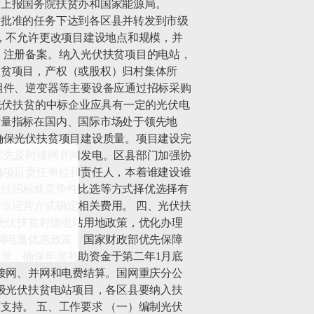
上报国务院扶贫办和国家能源局。 
据批准的任务下达到各区县并转发到市级
，不允许更改项目建设地点和规模，并
）注册备案。纳入光伏扶贫项目的电站，
扶贫项目，产权（或股权）归村集体所
组件、逆变器等主要设备应通过招标采购
光伏扶贫的中标企业应具有一定的光伏电
质量指标在国内、国际市场处于领先地
确保光伏扶贫项目建设质量。项目建设完
优先及时接网并网发电。区县部门加强协
确项目责任单位和责任人，本着谁建设谁
通过招标或竞争性比选等方式择优选择有
业运营方式确定相关费用。 四、光伏扶
光伏扶贫村级电站用地政策，优化办理
网电量优惠政策，国家财政部优先保障
录，确保年度补助资金于第二年1月底
接网、并网和电费结算。国网重庆分公
级光伏扶贫电站项目，各区县要纳入扶
持。 五、工作要求 （一）编制光伏