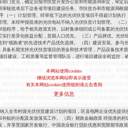
等部门意见，确定后报市扶贫开发办公室和市能源局审定，审定后
局审核批准后下达各省市项目建设任务。市扶贫办和市能源局根
程序 （一）计划管理。经审批下达的光伏扶贫项目不得超计划执行
管理。未经申报批准的光伏电站不纳入光伏扶贫计划管理。 （二
审批程序，给予相关政策支持。以村集体组织或公司备案的光伏
可实行差异化收益分配，贫困人口优先。 （三）产品择优。光伏
到“领跑者”的先进技术产品优先选择。 （四）建设安装。参与
，具备长期支持光伏扶贫项目的资金和技术管理，产品设备技术
、项目建设、工程质量等监督管理队伍，进行项目建设全程监控，
收。 （六）并网发电。光伏扶贫项目建设，经验收合格的项目要
高质量完成好各项任务。 （七）运维管理。一是项目建设，要明
本网站使用cookies
和使用中出现的问题要承担相应的责任。二是加强后期管护，可
继续浏览本网站即表示接受
，承担光伏扶贫电站的运维管理或技术服务，按照市场化运作和企
有关本网站cookies使用细则请点击查阅
国土和林业部门结合村级电站的实际，按照国家相关规定出台相应的
更多信息
（二）电价补贴政策 光伏扶贫项目按期建成后可享受全额收购可上
、国家能源局审定的村级光伏扶贫项目及时纳入可再生能源补助目
务 纳入全市村级光伏扶贫建设计划的项目，区县电网企业优先提供
和补贴的分配及发放落实工作。 （四）财政金融政策 经批准的村
设，并享受国家开发银行、中国农业银行贷款优惠和宽限期等政策支