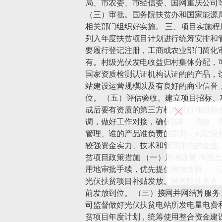
局、市农委、市经信委、国网重庆公司
（三）审批。国务院扶贫办和国家能源
相关部门组织好实施。 三、项目实施
列入年度扶贫项目计划进行统筹安排和
要履行登记注册，工商或农业部门简化
有。村级光伏发电收益归村集体分配，
国家资质检测认证机构认证的的产品，达
站建设运营规模以及有良好的商业信誉
位。 （五）评估验收。建立项目招标
成后要有资质的第三方机构进行项目验
调，做好工作对接，确保按时、高效、
管理、谁的产品谁负责的原则，对建设
较强资金实力、技术和管理能力的企业
贫项目政策措施 （一）用地政策 市
用地审批手续，优先提供用地支持。 
光伏扶贫项目补贴发放。国务院扶贫办
前发放到位。 （三）接网并网结算服
司监督做好光伏扶贫电站所发电量电费
贫项目年度计划，统筹使用整合资金建