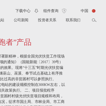
下载中心
组件查询
中国
电站
公司新闻
投资者关系
联系我们
跑者”产品
部署新精神，根据全国光伏扶贫工作现场
通知》（国能新能〔2017〕39号）
的效果。现将“十三五”时期光伏扶贫编
市继巫山、巫溪、奉节试点基础上有序推
比过高的非贫困村可以参照执行。 
电站的建设规模控制在300KW左右，以
关政策执行。 二、项目报批程序 
定贫困村村级光伏扶贫项目规模和布局，
情况，征求市国土局、市林业局、市工商