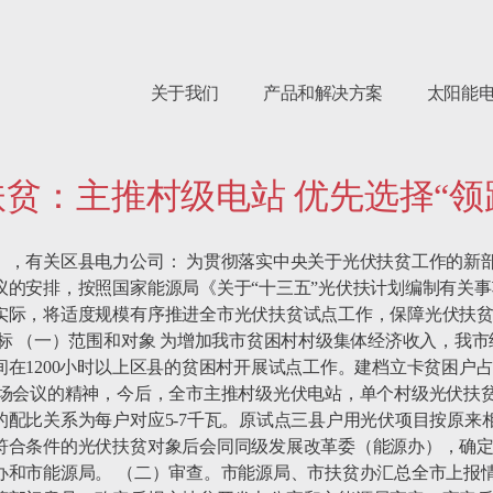
关于我们
产品和解决方案
太阳能
扶贫：主推村级电站 优先选择“领
），有关区县电力公司： 为贯彻落实中央关于光伏扶贫工作的新
的安排，按照国家能源局《关于“十三五”光伏扶计划编制有关事项的
实际，将适度规模有序推进全市光伏扶贫试点工作，保障光伏扶贫
标 （一）范围和对象 为增加我市贫困村村级集体经济收入，我
在1200小时以上区县的贫困村开展试点工作。建档立卡贫困户占
场会议的精神，今后，全市主推村级光伏电站，单个村级光伏扶贫
配比关系为每户对应5-7千瓦。原试点三县户用光伏项目按原来相
符合条件的光伏扶贫对象后会同同级发展改革委（能源办），确
办和市能源局。 （二）审查。市能源局、市扶贫办汇总全市上报