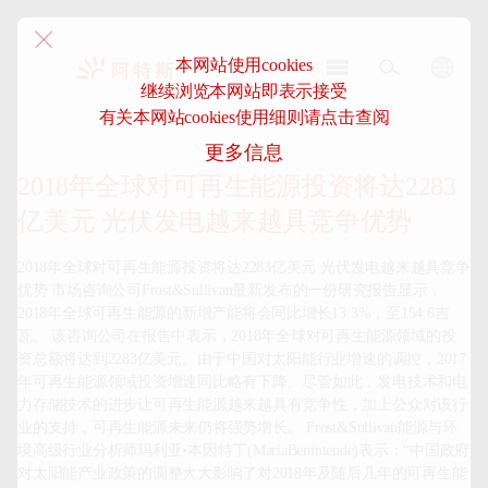
本网站使用cookies
继续浏览本网站即表示接受
阿
有关本网站cookies使用细则请点击查阅
特
更多信息
斯-
中
2018年全球对可再生能源投资将达2283
国
亿美元 光伏发电越来越具竞争优势
2018年全球对可再生能源投资将达2283亿美元 光伏发电越来越具竞争
优势 市场咨询公司Frost&Sullivan最新发布的一份研究报告显示，
2018年全球可再生能源的新增产能将会同比增长13.3%，至154.6吉
瓦。 该咨询公司在报告中表示，2018年全球对可再生能源领域的投
资总额将达到2283亿美元。由于中国对太阳能行业增速的调控，2017
年可再生能源领域投资增速同比略有下降。尽管如此，发电技术和电
力存储技术的进步让可再生能源越来越具有竞争性，加上公众对该行
业的支持，可再生能源未来仍将强势增长。 Frost&Sullivan能源与环
境高级行业分析师玛利亚•本因特丁(MariaBenintende)表示：“中国政府
对太阳能产业政策的调整大大影响了对2018年及随后几年的可再生能