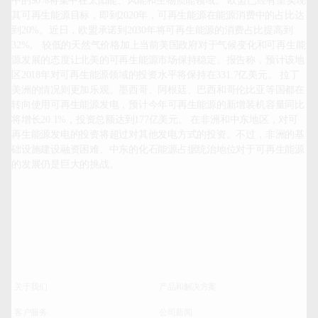
中的96%将集中在太阳能、风能和生物质能领域。 欧盟已经有望实现
其可再生能源目标，即到2020年，可再生能源在能源消费中的占比达
到20%。近日，欧盟承诺到2030年将可再生能源的消费占比提高到
32%。 较低的天然气价格加上当前美国政府对于气候变化和可再生能
源发展的态度让北美的可再生能源市场保持稳定。报告称，预计该地
区2018年对可再生能源领域的投资水平将保持在331.7亿美元。 拉丁
美洲的情况则更加乐观。墨西哥、阿根廷、巴西和哥伦比亚等国都在
转向使用可再生能源发电，预计今年可再生能源的新增装机容量同比
将增长20.1%，投资总额达到177亿美元。 在非洲和中东地区，对可
再生能源发电的投资将超过对其他发电方式的投资。不过，非洲的基
础设施建设融资困难、中东的化石能源占据统治地位对于可再生能源
的发展仍是巨大的挑战。
关于我们
产品和解决方案
客户服务
公司新闻