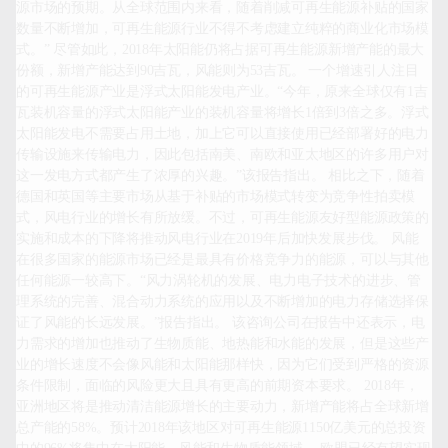
源市场的预期。从全球范围内来看，随着削减可再生能源补贴的国家
数量不断增加，可再生能源行业不得不考虑建立纯粹的商业化市场模
式。” 尽管如此，2018年太阳能仍将占据可再生能源新增产能的最大
份额，新增产能达到90吉瓦，风能则为53吉瓦。 一个增速引人注目
的可再生能源产业是浮式太阳能发电产业。“今年，原来全球仅有1吉
瓦装机容量的浮式太阳能产业的装机容量将增长1倍到3倍之多。浮式
太阳能发电不需要占用土地，加上它可以直接使用已经部署好的电力
传输设施来传输电力，因此包括南美、南欧和亚太地区的许多用户对
这一发电方式都产生了浓厚的兴趣。”该报告指出。 相比之下，随着
德国和英国等主要市场从基于补贴的市场模式转变为竞争性拍卖模
式，风电行业的增长有所放缓。不过，可再生能源友好型能源政策的
实施和成本的下降将推动风电行业在2019年后加快发展步伐。 风能
在很多国家的能源市场已经是最具有价格竞争力的能源，可以与其他
任何能源一较高下。“风力涡轮机的发展、电力电子技术的进步、管
理系统的完善、混合动力系统的应用以及不断增加的电力存储选择保
证了风能的长远发展。”报告指出。 该咨询公司在报告中还表示，电
力需求的增加也推动了生物质能、地热能和水能的发展，但是这些产
业的增长速度不会像风能和太阳能那样快，因为它们受到严格的资源
条件限制，面临的风险更大且具有更高的前期资本要求。 2018年，
亚洲地区将是推动清洁能源增长的主要动力，新增产能将占全球新增
总产能的58%。预计2018年该地区对可再生能源1150亿美元的总投资