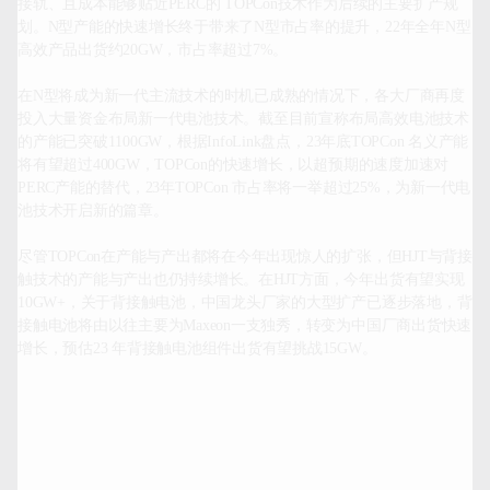
接轨、且成本能够贴近PERC的 TOPCon技术作为后续的主要扩产规
划。N型产能的快速增长终于带来了N型市占率的提升，22年全年N型
高效产品出货约20GW，市占率超过7%。

在N型将成为新一代主流技术的时机已成熟的情况下，各大厂商再度
投入大量资金布局新一代电池技术。截至目前宣称布局高效电池技术
的产能已突破1100GW，根据InfoLink盘点，23年底TOPCon 名义产能
将有望超过400GW，TOPCon的快速增长，以超预期的速度加速对
PERC产能的替代，23年TOPCon 市占率将一举超过25%，为新一代电
池技术开启新的篇章。

尽管TOPCon在产能与产出都将在今年出现惊人的扩张，但HJT与背接
触技术的产能与产出也仍持续增长。在HJT方面，今年出货有望实现
10GW+，关于背接触电池，中国龙头厂家的大型扩产已逐步落地，背
接触电池将由以往主要为Maxeon一支独秀，转变为中国厂商出货快速
增长，预估23 年背接触电池组件出货有望挑战15GW。
