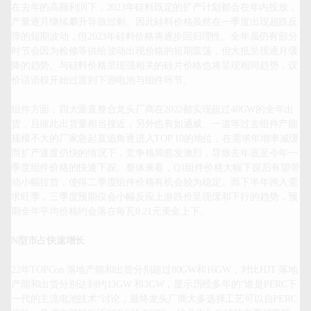
在去年的高额利润下，2023年硅料既定的扩产计划都会在年内投放，
产量逐月继续攀升导致过剩。因此硅料价格虽然在一季度出现超跌反
弹的短期波动，但2023年硅料价格将逐步回归理性。全年虽仍有部分
时节会因为检修等供给波动出现价格的短期震荡，但大抵呈现逐月缓
降的趋势。与硅料价格呈现强相关的硅片价格也将呈现相同趋势，议
价话语权开始过渡到下游电池与组件环节。

组件方面，四大垂直整合龙头厂商在2022都实现超过40GW的全年出
货，且彼此出货量相当接近，另外也有如通威、一道等过去组件产能
规模不大的厂家急起直追角逐进入TOP 10的地位，在需求年增率减缓
而扩产速度仍快的情况下，竞争格局愈发激烈，导致去年底至今年一
季度组件价格的快速下探。整体来看，Q1组件价格大幅下探后有望带
动小幅拉货，使得二季度组件价格有机会较为稳定。而下半年跨入需
求旺季，三季度预期仅会小幅反应上游跌价呈现缓和下行的趋势，预
期全年平均价格约会落在每瓦0.21元美金上下。

N
型市占快速增长
22年TOPCon 落地产能和出货分别超过80GW和16GW，对比HJT 落地
产能和出货分别达到约13GW 和3GW，显示历经多年的“谁是PERC下
一代的主流电池技术“讨论，最终龙头厂商大多选择工艺可以自PERC