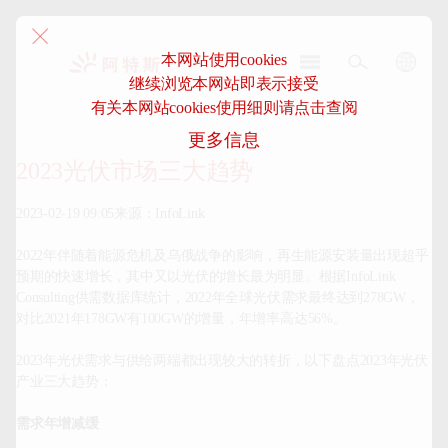
本网站使用cookies
继续浏览本网站即表示接受
阿
有关本网站cookies使用细则请点击查阅
特
更多信息
斯-
中
2023光伏市场三大趋势
国
2023-02-19 09:05来源：InfoLink

2022年伴随着能源危机及乌俄战争的影响，再生能源安装量出现超乎
预期的快速增长，其中又以光伏的增长最为明显。根据InfoLink 
Consulting供需数据库统计，2022年全球光伏需求最终达到278GW，
对比2021年178GW有100GW的增量，年增率高达56%。

2023年光伏需求与供给两端都出现较大的转折，以下盘点2023年光伏
产业三大趋势：

需求年增减缓