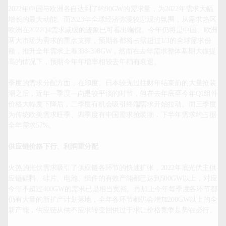
2022年中国与欧洲各自达到了约90GW的需求量，为2022年需求大幅
增长的最大动能。而2023年全球经济弥漫较悲观的氛围，从需求热区
欧洲在2022Q4需求减缓的迹象已可看出端倪。今年仍将是中国、欧洲
两大市场为需求的重点支撑，预期各都将占据超过1/3的全球需求份
额，推升全年需求上看338-398GW，然而在去年需求整体基期大幅提
高的情况下，预期今年年增率相较去年稍有衰退。

季度的需求分配方面，在印度、日本较无过往财年结束前的大量抢装
潮之后，近年一季度一向是较平淡的时节，但在去年底至今年Q1组件
价格大幅度下降后，二季度有机会吸引终端需求开始拉动。而三季度
为传统欧美需求旺季、四季度有中国需求抢装潮，下半年需求约占据
全年需求57%。

供应链价格下行、利润重分配
火热的光伏需求吸引了供应链各环节的快速扩张，2022年底光伏主供
应链硅料、硅片、电池、组件的有效产能都已达到500GW以上，对应
今年不超过400GW的需求已是相当宽裕。再加上今年每季度各环节都
仍有大量的新扩产计划落地，全年各环节都仍会增加200GW以上的全
新产能，供应链从供不应求转变回供过于求让价格竞争是势在必行。
