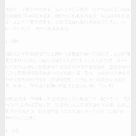
2025年，宁夏集中式风电、光伏项目以及扶贫、分布式光伏项目优先
发电量较2024年有所增多，但分散式风电有所减少。根据具体项目测
算，2025年宁夏普通风电、光伏项目优先发电小时数分别为233.8小
时、155.8小时，与2024年基本相当。

2、湖北
相比2024年新能源仅部分上网电价报量报价参与现货市场，2025年湖
北要求110kV及以上新能源场站直接参与中长期及现货交易，110kV
以下新能源场站可直接参与市场交易或作为价格接受者，直接参与中
长期交易后须报量报价参与电力现货交易。风电、光伏发电企业各月
中长期交易净合约电量（含绿电交易）折合利用小时数分别不超过
35、60小时，即年度中长期小时数不超过420小时、720小时。

据数据统计，2024年，湖北绿色
电力交易
电量共17.14亿千瓦时，结算
均价475.59元/兆瓦时；第一季度湖北省未开展现货市场交易，自第二
季度开展现货后，新能源结算上网电量382.51亿千瓦时，结算均价
386.60元/兆瓦时。

3、河北