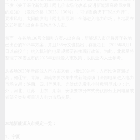
下发《关于深化新能源上网电价市场化改革 促进新能源高质量发展
的通知》（发改价格〔2025〕136号），可谓提前扔下“深水炸弹”，
要求风电、太阳能发电上网电量原则上全部进入电力市场，各地要在
2025年底前出台并实施具体方案。

然而，在各地136号文细则方案未出台前，新能源入市仍将遵守各地
已出台的2025年方案，并且136号文也指出，存量项目（2025年6月1
日以前投产）纳入机制的电量规模要衔接现行政策。为此，北极星特
整理了20省区市的2025年新能源入市政策，以供业内人士参考。

从各地2025年新能源入市方案来看，相比2024年，入市比例普遍提
高，如辽宁、青海、湖南等要求集中式新能源项目全部电量进入电力
市场交易；陕西、四川等风电、光伏优先发电小时数明显减少；此
外，河北、江苏、山东、湖南、安徽要求分布式光伏部分上网电量或
者部分类别项目进入电力市场交易。

20地新能源入市规定一览：
1、宁夏