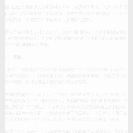
四川2025年新能源入市规则并未大变，省调直调风电、光伏（扶贫项
目除外）均应直接参与市场交易，其中优先电量以外的部分，可参加
绿电交易，绿电交易后剩余电量可参与其他交易。

而在优先电量上，对比2024年，2025年四川风电、光伏项目优先发电
小时数均大幅降半。但对租赁配储和电源侧配储项目的风光电站额外
给予150小时的倾斜支持。

17、安徽
2025年，安徽省参与市场的新能源发电企业上网电量原则上仍是全部
参与市场交易。并且考虑电力保供和新能源有限消纳，在现货市场试
运行初期，临时性设置火电机组午间交易限额。

在绿电交易方面，除了2024年的平价集中式风光项目，今年新增了分
布式光伏项目，2025年1月1日以后备案的“全额上网”和“自发自用，余
量上网”的平价工商业、非自然人户用分布式光伏发电企业原则上均
应参与绿色电力交易。此外鼓励其他平价工商业、非自然人户用分布
式光伏发电企业参与交易，自然人户用分布式光伏暂不参与交易。

据第三方平台统计，2024年安徽绿电结算电量97.43亿千瓦时，结算均