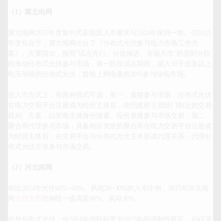
（1）冀北电网
冀北电网2025年度集中式新能源入市要求与2024年保持一致。但2025
年变化在于，冀北电网出台了《分布式光伏参与电力市场工作方
案》。方案指出，按照“试点先行、分批推进、全面入市”的原则分阶
段推动分布式光伏参与市场，第一阶段试点期间，接入10千伏及以上
电压等级的分布式光伏，暂按上网电量的20%参与绿电市场。

在入市方式上，有两种模式可选，第一，直接参与市场，分布式光伏
在电力交易平台注册成为经营主体后，按照政府主管部门制定的交易
规则、方案，以发电主体身份报量、报价直接参与市场交易；第二，
聚合商代理参与市场，具备相应资质的聚合商在电力交易平台注册成
为经营主体后，在交易平台与分布式光伏主体形成代理关系，代理分
布式光伏主体参与市场交易。

（2）河北南网
相比2024年光伏40%~60%、风电20~30%的入市比例，2025年河北南
网
光伏入市
比例统一提高至60%、风电30%。

此外分布式光伏，由2024年的鼓励变为2025年的强制性规定，10kV及