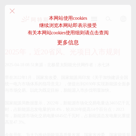
本网站使用cookies
继续浏览本网站即表示接受
阿
有关本网站cookies使用细则请点击查阅
特
更多信息
斯-
中
2025年，近20省风、光项目入市规则
国
2025-04-18 08:51来源：北极星太阳能光伏网作者：水七沐

早在2022年1月，国家发改委、国家能源局印发《关于加快建设全国
统一电力市场体系的指导意见》，便提出到2030年实现新能源全面参
与市场交易。以此为既定目标，新能源入市步伐明显加快。

国家能源局数据显示，2022年，新能源市场化交易电量达3465亿千瓦
时，占新能源总发电量的38.4%，较2020年提高14个百分点；2023
年，新能源市场化交易电量6845亿千瓦时，占新能源总发电量比重提
高至47.3%。

今年开年，为大力推动新能源高质量发展，国家发改委、国家能源局