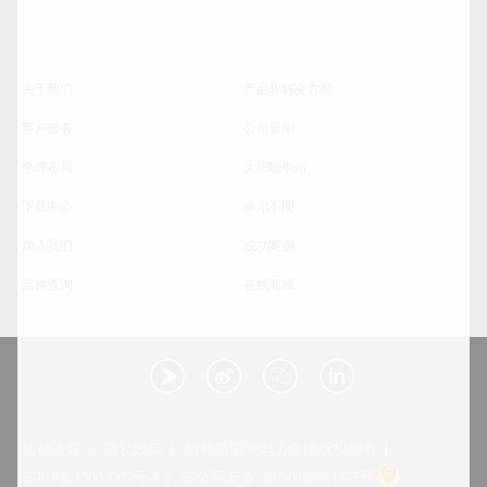
关于我们
产品和解决方案
客户服务
公司新闻
全球布局
太阳能电站
下载中心
卓尔不同
加入我们
成功案例
组件查询
在线商城
法律法规
隐私政策
阿特斯阳光电力集团版权所有
苏ICP备15005005号-3
苏公网安备 32050602011277号