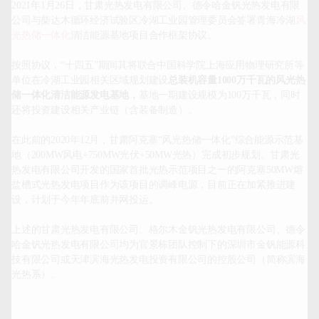
2021年1月26日，甘肃光热发电有限公司、德令哈金钒光热发电有限
公司与柴达木循环经济试验区冷湖工业园管理委员会签署青海冷湖
风
光热储一体化
清洁能源基地项目合作框架协议。

按照协议，“十四五”期间其将联合中国科学院上海应用物理研究所等
单位在冷湖工业园相关区域规划建设
总装机容量1000万千瓦的风光热
储一体化清洁能源发电基地，
基地一期建设规模为100万千瓦，同时
还将投资建设相关产业链（含装备制造）。

在此前的2020年12月，甘肃阿克塞“风光热储一体化”综合能源示范基
地（200MW风电+750MW光伏+50MW光热）完成初步规划。甘肃光
热发电有限公司开发的国家首批光热示范项目之一的阿克塞50MW熔
盐槽式光热发电项目作为该项目的调峰电源，目前正在加紧推进建
设，计划于今年年底前并网投运。

上述的甘肃光热发电有限公司、格尔木金钒光热发电有限公司、德令
哈金钒光热发电有限公司均为官景栋团队控制下的深圳市金钒能源科
技有限公司或天津滨海光热发电投资有限公司的控股公司（简称滨海
光热系）。		