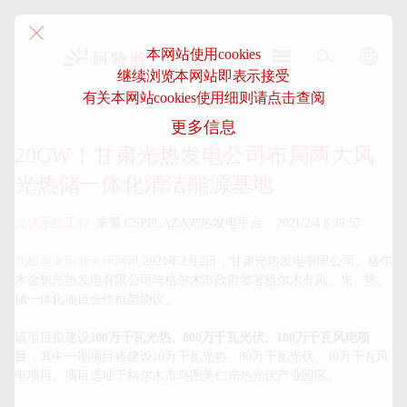
本网站使用cookies
继续浏览本网站即表示接受
阿
有关本网站cookies使用细则请点击查阅
特
更多信息
斯-
中
20GW！甘肃光热发电公司布局两大风
国
光热储一体化清洁能源基地
光伏系统工程
  来源:CSPPLAZA光热发电平台    2021/2/4 8:39:57

北极星太阳能光伏网讯
:2021年2月2日，甘肃光热发电有限公司、格尔
木金钒光热发电有限公司与格尔木市政府签署格尔木市风、光、热、
储一体化项目合作框架协议。

该项目拟建设
100
万千瓦光热、800万千瓦光伏、100万千瓦风电项
目
，其中一期项目将建设10万千瓦光热、80万千瓦光伏、10万千瓦风
电项目。项目选址于格尔木市乌图美仁光热光伏产业园区。
