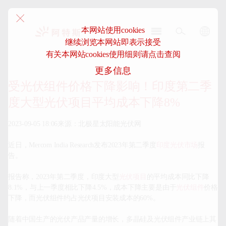
本网站使用cookies
继续浏览本网站即表示接受
阿
有关本网站cookies使用细则请点击查阅
特
更多信息
斯-
中
受光伏组件价格下降影响！印度第二季
国
度大型光伏项目平均成本下降8%
2023-09-05 18:06来源：北极星太阳能光伏网

近日，Mercom India Research发布2023年第二季度
印度光伏市场
报
告。

报告称，2023年第二季度，印度大型
光伏项目
的平均成本同比下降
8.1%，与上一季度相比下降4.5%，成本下降主要是由于
光伏组件
价格
下降，而光伏组件约占光伏项目安装成本的60%。

随着中国生产的光伏产品产量的增长，多晶硅及光伏组件产业链上其