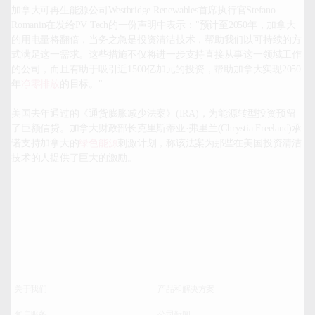
加拿大可再生能源公司Westbridge Renewables首席执行官Stefano 
Romanin在发给PV Tech的一份声明中表示："预计至2050年，加拿大
的用电量将翻倍，当务之急是投资清洁技术，帮助我们以可持续的方
式满足这一需求。这些措施不仅将进一步支持直接从事这一领域工作
的公司，而且有助于吸引近1500亿加元的投资，帮助加拿大实现2050
年
净零排放
的目标。"

美国去年通过的《通货膨胀减少法案》(IRA)，为能源转型投资预留
了巨额信贷。加拿大财政部长克里斯蒂亚·弗里兰(Chrystia Freeland)承
诺支持加拿大的
绿色能源
刺激计划，称该法案为那些在美国投资清洁
技术的人提供了巨大的激励。

关于我们
产品和解决方案
客户服务
公司新闻