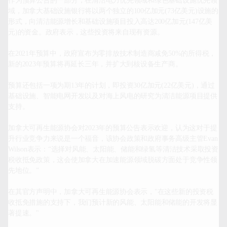
作为预算公告的一部分，在清洁电力优先领域和绿色基础设施优先领
域，加拿大基础设施银行将以两个独立的100亿加元(73亿美元)设施的
形式，向清洁能源增长和基础设施项目投入高达200亿加元(147亿美
元)的资金。政府表示，这些投资将来自现有资源。

在2021年预算中，政府宣布为零排放技术制造商减免50%的所得税，
新的2023年预算将再延长三年，并扩大到核设备生产商。

预算还包括一项为期13年的计划，即投资30亿加元(22亿美元)，通过
基础设施、智能电网开发以及对海上风电的研究为清洁能源项目提供
支持。

加拿大可再生能源协会对2023年的预算公告表示欢迎，认为这对于提
升行业竞争力来说是一个福音，该协会政策和政府事务高级主管Evan 
Wilson表示：“选择对风能、太阳能、储能和绿氢等清洁技术采取投资
税收抵免政策，这会使加拿大在加速能源领域脱碳方面处于竞争性领
先地位。”

在其官方声明中，加拿大可再生能源协会表示，"在这些新的投资税
收抵免措施的支持下，我们预计新的风能、太阳能和储能的开发将显
著提速。"
