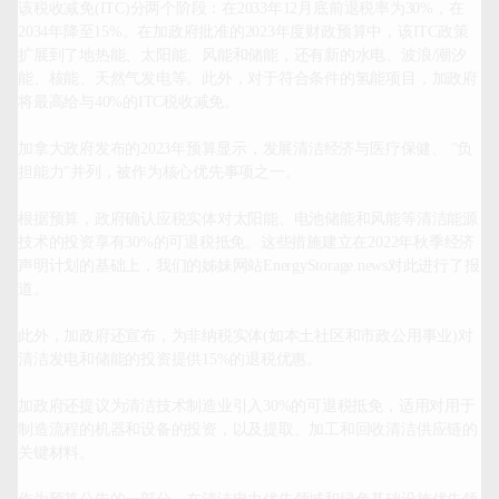
该税收减免(ITC)分两个阶段：在2033年12月底前退税率为30%，在
2034年降至15%。在加政府批准的2023年度财政预算中，该ITC政策
扩展到了地热能、太阳能、风能和储能，还有新的水电、波浪/潮汐
能、核能、天然气发电等。此外，对于符合条件的氢能项目，加政府
将最高给与40%的ITC税收减免。

加拿大政府发布的2023年预算显示，发展清洁经济与医疗保健、 "负
担能力"并列，被作为核心优先事项之一。

根据预算，政府确认应税实体对太阳能、电池储能和风能等清洁能源
技术的投资享有30%的可退税抵免。这些措施建立在2022年秋季经济
声明计划的基础上，我们的姊妹网站EnergyStorage.news对此进行了报
道。

此外，加政府还宣布，为非纳税实体(如本土社区和市政公用事业)对
清洁发电和储能的投资提供15%的退税优惠。

加政府还提议为清洁技术制造业引入30%的可退税抵免，适用对用于
制造流程的机器和设备的投资，以及提取、加工和回收清洁供应链的
关键材料。
