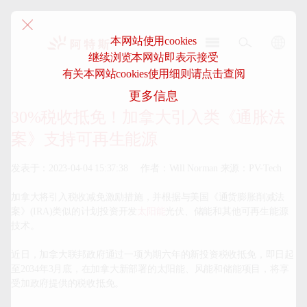
本网站使用cookies
继续浏览本网站即表示接受
阿
有关本网站cookies使用细则请点击查阅
特
更多信息
斯-
中
30%税收抵免！加拿大引入类《通胀法
国
案》支持可再生能源
发表于：2023-04-04 15:37:38     作者：Will Norman 来源：PV-Tech

加拿大将引入税收减免激励措施，并根据与美国《通货膨胀削减法
案》(IRA)类似的计划投资开发
太阳能
光伏、储能和其他可再生能源
技术。

近日，加拿大联邦政府通过一项为期六年的新投资税收抵免，即日起
至2034年3月底，在加拿大新部署的太阳能、风能和储能项目，将享
受加政府提供的税收抵免。
