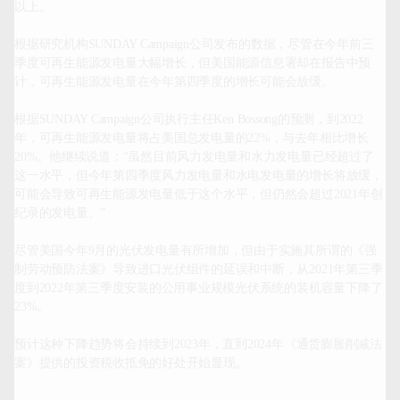
以上。

根据研究机构SUNDAY Campaign公司发布的数据，尽管在今年前三
季度可再生能源发电量大幅增长，但美国能源信息署却在报告中预
计，可再生能源发电量在今年第四季度的增长可能会放缓。

根据SUNDAY Campaign公司执行主任Ken Bossong的预测，到2022
年，可再生能源发电量将占美国总发电量的22%，与去年相比增长
20%。他继续说道：“虽然目前风力发电量和水力发电量已经超过了
这一水平，但今年第四季度风力发电量和水电发电量的增长将放缓，
可能会导致可再生能源发电量低于这个水平，但仍然会超过2021年创
纪录的发电量。”

尽管美国今年9月的光伏发电量有所增加，但由于实施其所谓的《强
制劳动预防法案》导致进口光伏组件的延误和中断，从2021年第三季
度到2022年第三季度安装的公用事业规模光伏系统的装机容量下降了
23%。

预计这种下降趋势将会持续到2023年，直到2024年《通货膨胀削减法
案》提供的投资税收抵免的好处开始显现。
