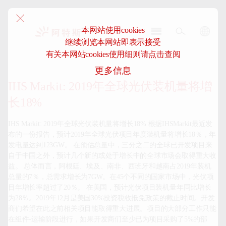
本网站使用cookies
继续浏览本网站即表示接受
阿
有关本网站cookies使用细则请点击查阅
特
更多信息
斯-
中
IHS Markit: 2019年全球光伏装机量将增
国
长18%
IHS Markit: 2019年全球光伏装机量将增长18% 根据IHSMarkit最近发
布的一份报告，预计2019年全球光伏项目年度装机量将增长18％，年
发电量达到123GW。 在预估总量中，三分之二的全球已开发项目来
自于中国之外，预计几个新的或处于增长中的全球市场会取得重大收
益。 总体而言，阿根廷、埃及、南非、西班牙和越南占2019年装机
总量的7％，总需求增长为7GW。在45个不同的国家市场中，光伏项
目年增长率超过了20％。 在美国，预计光伏项目装机量年同比增长
为28％。2019年12月是美国30%投资税收抵免政策的截止时间。开发
商们希望在此之前相关项目能取得重大进展。项目的大部分工作只能
在组件-运输阶段进行，如果开发商们至少已为项目采购了5%的部