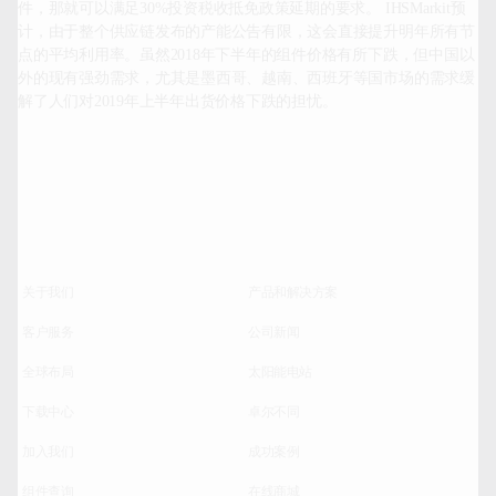
件，那就可以满足30%投资税收抵免政策延期的要求。 IHSMarkit预
计，由于整个供应链发布的产能公告有限，这会直接提升明年所有节
点的平均利用率。虽然2018年下半年的组件价格有所下跌，但中国以
外的现有强劲需求，尤其是墨西哥、越南、西班牙等国市场的需求缓
解了人们对2019年上半年出货价格下跌的担忧。
关于我们
产品和解决方案
客户服务
公司新闻
全球布局
太阳能电站
下载中心
卓尔不同
加入我们
成功案例
组件查询
在线商城