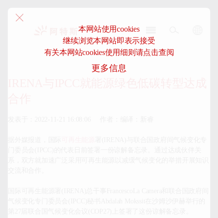
本网站使用cookies
继续浏览本网站即表示接受
阿
有关本网站cookies使用细则请点击查阅
特
更多信息
斯-
中
IRENA与IPCC就能源绿色低碳转型达成
国
合作
发表于：2022-11-21 16:08:06     作者：编译：新睿

据外媒报道，国际
可再生能源
署(IRENA)与联合国政府间气候变化专
门委员会(IPCC)的代表日前签署一份谅解备忘录。通过达成伙伴关
系，双方就加速广泛采用可再生能源以减缓气候变化的举措开展知识
交流和合作。

国际可再生能源署(IRENA)总干事FrancescoLa Camera和联合国政府间
气候变化专门委员会(IPCC)秘书Abdalah Mokssit在沙姆沙伊赫举行的
第27届联合国气候变化会议(COP27)上签署了这份谅解备忘录。
