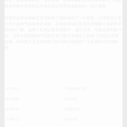
两倍。其进展将取决于政治意愿、目标明确的投资和技术组合，以及
将这些技术落实到位并优化其经济和社会影响的一揽子政策。

签署的这份谅解备忘录为这两个机构提供了一个框架，以增进对人类
行为引起的气候变化的风险、其潜在影响以及适应和缓解办法的科学
基础的了解。这两个机构还将共同努力，通过对话、专家会议和研讨
会，与联合国政府间气候变化专门委员会相关工作组/工作组主席团
协调，共同努力促进各种形式的可再生能源的广泛采用和可持续利
用。		
关于我们
产品和解决方案
客户服务
公司新闻
全球布局
太阳能电站
下载中心
卓尔不同