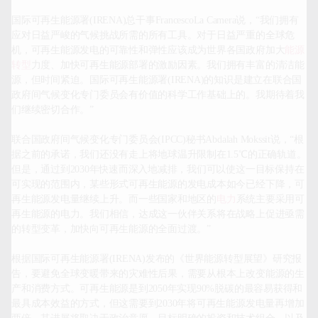
国际可再生能源署(IRENA)总干事FrancescoLa Camera说，“我们拥有
应对日益严峻的气候挑战所需的所有工具。对于日益严重的全球危
机，可再生能源发电的可靠性和弹性应该成为世界各国政府加大
能源
转型
力度、加快可再生能源部署的激励因素。我们拥有丰富的清洁能
源，但时间紧迫。国际可再生能源署(IRENA)的知识是建立在联合国
政府间气候变化专门委员会有价值的科学工作基础上的。我期待着我
们继续密切合作。”

联合国政府间气候变化专门委员会(IPCC)秘书Abdalah Mokssit说，“根
据之前的承诺，我们还没有走上将地球温升限制在1.5℃的正确轨道。
但是，通过到2030年快速而深入地减排，我们可以使这一目标保持在
可实现的范围内，某些形式可再生能源的发电成本如今已经下降，可
再生能源发电量继续上升。而一些国家和地区的
电力
系统主要采用可
再生能源的电力。我们相信，达成这一伙伴关系将在战略上促进亟需
的转型变革，加快向可再生能源的全面过渡。”

根据国际可再生能源署(IRENA)发布的《世界能源转型展望》研究报
告，要避免全球变暖带来的灾难性后果，需要从根本上改变能源的生
产和消费方式。可再生能源是到2050年实现90%脱碳的最容易获得和
最具成本效益的方式，但这需要到2030年将可再生能源发电量再增加