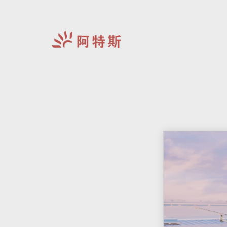
阿
特
斯-
中
国